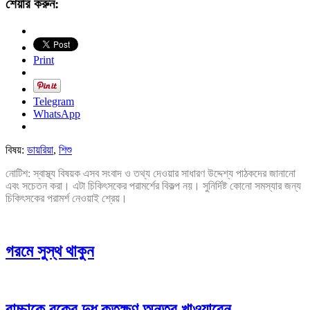
শেয়ার করুন:
Print
Telegram
WhatsApp
বিষয়:
ডায়রিয়া
,
শিশু
নোটিশ: স্বাস্থ্য বিষয়ক এসব সংবাদ ও তথ্য দেওয়ার সাধারণ উদ্দেশ্য পাঠকদের জানানো
এবং সচেতন করা। এটা চিকিৎসকের পরামর্শের বিকল্প নয়। সুনির্দিষ্ট কোনো সমস্যার জন্য
চিকিৎসকের পরামর্শ নেওয়াই শ্রেয়।
গরমে সুস্থ থাকুন
বাচ্চাকে বুকের দুধ কতক্ষণ অন্তর খাওয়াবেন