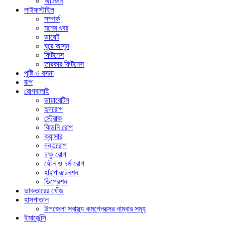
অটিজম
লাইফস্টাইল
সম্পর্ক
মনের খবর
ডায়েট
ঘুরে আসুন
ফিটনেস
তারকার ফিটনেস
পুষ্টি ও রসনা
রূপ
রোগবালাই
ডায়াবেটিস
হৃদরোগ
স্ট্রোক
কিডনি রোগ
ক্যান্সার
দন্তরোগ
চক্ষু রোগ
যৌন ও চর্ম রোগ
হাইপারটেনশন
ডিপ্রেশন
ডাক্তারের খোঁজ
হাসপাতাল
উপজেলা স্বাস্থ্য কমপ্লেক্সের নাম্বার সমূহ
ইমার্জেন্সি