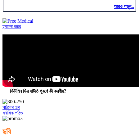
আরও পড়ুন...
হ্যালো ডক্টর
ভিটামিন ডির ঘাটতি পূরণে কী করণীয়?
পাঠকের গল্প
সর্বাধিক পঠিত
ছবি