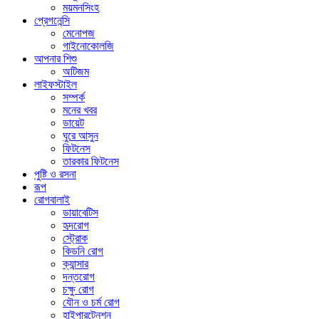
ময়মনসিংহ
প্রেগনেন্সি
মেনোপজ
গাইনোকোলজি
আপনার শিশু
অটিজম
লাইফস্টাইল
সম্পর্ক
মনের খবর
ডায়েট
ঘুরে আসুন
ফিটনেস
তারকার ফিটনেস
পুষ্টি ও রসনা
রূপ
রোগবালাই
ডায়াবেটিস
হৃদরোগ
স্ট্রোক
কিডনি রোগ
ক্যান্সার
দন্তরোগ
চক্ষু রোগ
যৌন ও চর্ম রোগ
হাইপারটেনশন