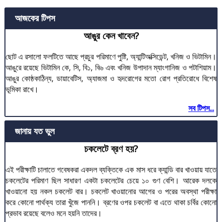
আজকের টিপস
আঙুর কেন খাবেন?
ছোট এ রসালো ফলটিতে আছে প্রচুর পরিমাণে পুষ্টি, অ্যান্টিঅক্সিডেন্ট, খনিজ ও ভিটামিন।
আঙুরে রয়েছে ভিটামিন কে, সি, বি১, বি৬ এবং খনিজ উপাদান ম্যাংগানিজ ও পটাশিয়াম।
আঙুর কোষ্ঠকাঠিন্য, ডায়াবেটিস, অ্যাজমা ও হৃদরোগের মতো রোগ প্রতিরোধে বিশেষ
ভূমিকা রাখে।
সব টিপস...
জানায় যত ভুল
চকলেটে ব্রণ হয়?
এই পরীক্ষাটি চালাতে গবেষকরা একদল ব্যক্তিকে এক মাস ধরে ক্যান্ডি বার খাওয়ায় যাতে
চকলেটের পরিমাণ ছিল সাধারণ একটা চকলেটের চেয়ে ১০ গুণ বেশি। আরেক দলকে
খাওয়ানো হয় নকল চকলেট বার। চকলেট খাওয়ানোর আগের ও পরের অবস্থা পরীক্ষা
করে কোনো পার্থক্য তারা খুঁজে পাননি। ব্রণের ওপর চকলেট বা এতে থাকা চর্বির কোনো
প্রভাব রয়েছে বলেও মনে হয়নি তাদের।