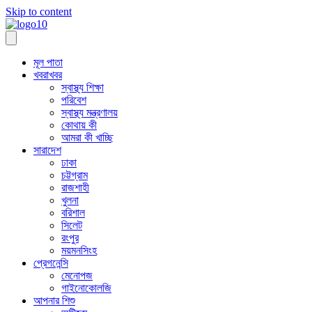
Skip to content
মূল পাতা
খবরাখবর
স্বাস্থ্য শিক্ষা
পরিবেশ
স্বাস্থ্য মন্ত্রণালয়
কোথায় কী
আমরা কী খাচ্ছি
সারাদেশ
ঢাকা
চট্টগ্রাম
রাজশাহী
খুলনা
বরিশাল
সিলেট
রংপুর
ময়মনসিংহ
প্রেগনেন্সি
মেনোপজ
গাইনোকোলজি
আপনার শিশু