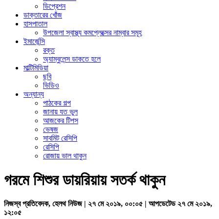
ডিপ্রেশন
ডাক্তারের খোঁজ
হাসপাতাল
উপজেলা স্বাস্থ্য কমপ্লেক্সের নাম্বার সমূহ
ইমার্জেন্সি
রক্ত
অ্যাম্বুলেন্স ডাকতে হলে
মাল্টিমিডিয়া
ছবি
ভিডিও
অন্যান্য
পাঠকের গল্প
জানায় যত ভুল
আজকের টিপস
ভেষজ
সাবমিট রেসিপি
রেসিপি
রোজায় ভাল থাকুন
গরমে শিশুর ডায়রিয়ায় সতর্ক থাকুন
নিজস্ব প্রতিবেদক, হেলথ নিউজ | ২৭ মে ২০১৯, ০০:০৫ | আপডেটেড ২৭ মে ২০১৯,
১২:০৫