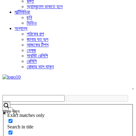
রক্ত
অ্যাম্বুলেন্স ডাকতে হলে
মাল্টিমিডিয়া
ছবি
ভিডিও
অন্যান্য
পাঠকের গল্প
জানায় যত ভুল
আজকের টিপস
ভেষজ
সাবমিট রেসিপি
রেসিপি
রোজায় ভাল থাকুন
,
আরও খুঁজুন
Exact matches only
Search in title