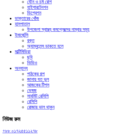
যৌন ও চর্ম রোগ
হাইপারটেনশন
ডিপ্রেশন
ডাক্তারের খোঁজ
হাসপাতাল
উপজেলা স্বাস্থ্য কমপ্লেক্সের নাম্বার সমূহ
ইমার্জেন্সি
রক্ত
অ্যাম্বুলেন্স ডাকতে হলে
মাল্টিমিডিয়া
ছবি
ভিডিও
অন্যান্য
পাঠকের গল্প
জানায় যত ভুল
আজকের টিপস
ভেষজ
সাবমিট রেসিপি
রেসিপি
রোজায় ভাল থাকুন
নিউজ রুম
+৮৮ ০১৭২৫৫১১২৭৮