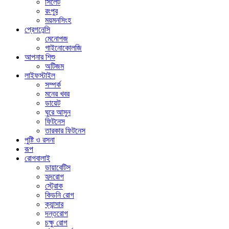
সিলেট
রংপুর
ময়মনসিংহ
প্রেগনেন্সি
মেনোপজ
গাইনোকোলজি
আপনার শিশু
অটিজম
লাইফস্টাইল
সম্পর্ক
মনের খবর
ডায়েট
ঘুরে আসুন
ফিটনেস
তারকার ফিটনেস
পুষ্টি ও রসনা
রূপ
রোগবালাই
ডায়াবেটিস
হৃদরোগ
স্ট্রোক
কিডনি রোগ
ক্যান্সার
দন্তরোগ
চক্ষু রোগ