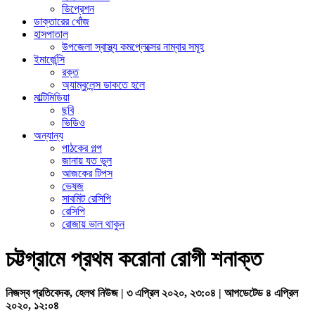
ডিপ্রেশন
ডাক্তারের খোঁজ
হাসপাতাল
উপজেলা স্বাস্থ্য কমপ্লেক্সের নাম্বার সমূহ
ইমার্জেন্সি
রক্ত
অ্যাম্বুলেন্স ডাকতে হলে
মাল্টিমিডিয়া
ছবি
ভিডিও
অন্যান্য
পাঠকের গল্প
জানায় যত ভুল
আজকের টিপস
ভেষজ
সাবমিট রেসিপি
রেসিপি
রোজায় ভাল থাকুন
চট্টগ্রামে প্রথম করোনা রোগী শনাক্ত
নিজস্ব প্রতিবেদক, হেলথ নিউজ | ৩ এপ্রিল ২০২০, ২৩:০৪ | আপডেটেড ৪ এপ্রিল
২০২০, ১২:০৪