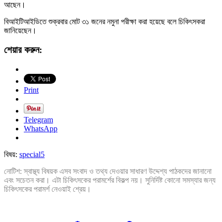
আছেন।
বিআইটিআইডিতে শুক্রবার মোট ৩১ জনের নমুনা পরীক্ষা করা হয়েছে বলে চিকিৎসকরা
জানিয়েছেন।
শেয়ার করুন:
Print
Telegram
WhatsApp
বিষয়:
special5
নোটিশ: স্বাস্থ্য বিষয়ক এসব সংবাদ ও তথ্য দেওয়ার সাধারণ উদ্দেশ্য পাঠকদের জানানো
এবং সচেতন করা। এটা চিকিৎসকের পরামর্শের বিকল্প নয়। সুনির্দিষ্ট কোনো সমস্যার জন্য
চিকিৎসকের পরামর্শ নেওয়াই শ্রেয়।