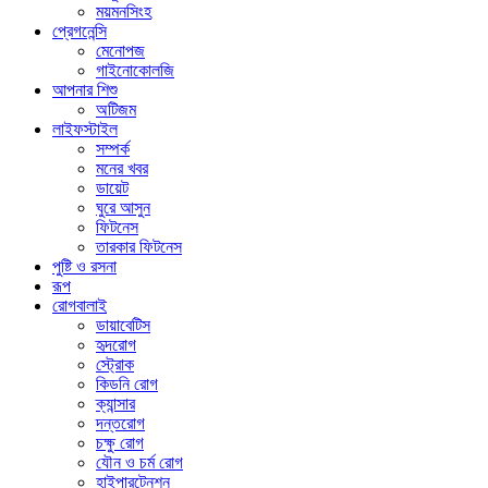
ময়মনসিংহ
প্রেগনেন্সি
মেনোপজ
গাইনোকোলজি
আপনার শিশু
অটিজম
লাইফস্টাইল
সম্পর্ক
মনের খবর
ডায়েট
ঘুরে আসুন
ফিটনেস
তারকার ফিটনেস
পুষ্টি ও রসনা
রূপ
রোগবালাই
ডায়াবেটিস
হৃদরোগ
স্ট্রোক
কিডনি রোগ
ক্যান্সার
দন্তরোগ
চক্ষু রোগ
যৌন ও চর্ম রোগ
হাইপারটেনশন