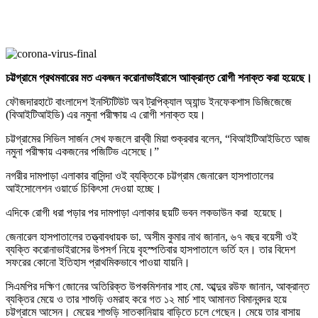
চট্টগ্রামে প্রথমবারের মত একজন করোনাভাইরাসে আাক্রান্ত রোগী শনাক্ত করা হয়েছে।
ফৌজদারহাটে বাংলাদেশ ইনস্টিটিউট অব ট্রপিক্যাল অ্যান্ড ইনফেকশাস ডিজিজেজে
(বিআইটিআইডি) এর নমুনা পরীক্ষায় এ রোগী শনাক্ত হয়।
চট্টগ্রামের সিভিল সার্জন সেখ ফজলে রাব্বী মিয়া শুক্রবার বলেন, “বিআইটিআইডিতে আজ
নমুনা পরীক্ষায় একজনের পজিটিভ এসেছে।”
নগরীর দামপাড়া এলাকার বাসিন্দা ওই ব্যক্তিকে চট্টগ্রাম জেনারেল হাসপাতালের
আইসোলেশন ওয়ার্ডে চিকিৎসা দেওয়া হচ্ছে।
এদিকে রোগী ধরা পড়ার পর দামপাড়া এলাকার ছয়টি ভবন লকডাউন করা হয়েছে।
জেনারেল হাসপাতালের তত্ত্বাবধায়ক ডা. অসীম কুমার নাথ জানান, ৬৭ বছর বয়েসী ওই
ব্যক্তি করোনাভাইরাসের উপসর্গ নিয়ে বৃহস্পতিবার হাসপাতালে ভর্তি হন। তার বিদেশ
সফরের কোনো ইতিহাস প্রাথমিকভাবে পাওয়া যায়নি।
সিএমপির দক্ষিণ জোনের অতিরিক্ত উপকমিশনার শাহ মো. আব্দুর রউফ জানান, আক্রান্ত
ব্যক্তির মেয়ে ও তার শাশুড়ি ওমরাহ করে গত ১২ মার্চ শাহ আমানত বিমানবন্দর হয়ে
চট্টগ্রামে আসেন। মেয়ের শাশুড়ি সাতকানিয়ায় বাড়িতে চলে গেছেন। মেয়ে তার বাসায়