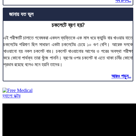
সব টিপস...
জানায় যত ভুল
চকলেটে ব্রণ হয়?
এই পরীক্ষাটি চালাতে গবেষকরা একদল ব্যক্তিকে এক মাস ধরে ক্যান্ডি বার খাওয়ায় যাতে
চকলেটের পরিমাণ ছিল সাধারণ একটা চকলেটের চেয়ে ১০ গুণ বেশি। আরেক দলকে
খাওয়ানো হয় নকল চকলেট বার। চকলেট খাওয়ানোর আগের ও পরের অবস্থা পরীক্ষা
করে কোনো পার্থক্য তারা খুঁজে পাননি। ব্রণের ওপর চকলেট বা এতে থাকা চর্বির কোনো
প্রভাব রয়েছে বলেও মনে হয়নি তাদের।
আরও পড়ুন...
হ্যালো ডক্টর