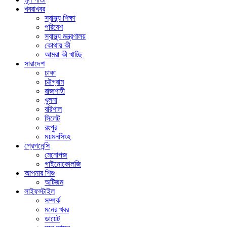
খবরাখবর
স্বাস্থ্য শিক্ষা
পরিবেশ
স্বাস্থ্য মন্ত্রণালয়
কোথায় কী
আমরা কী খাচ্ছি
সারাদেশ
ঢাকা
চট্টগ্রাম
রাজশাহী
খুলনা
বরিশাল
সিলেট
রংপুর
ময়মনসিংহ
প্রেগনেন্সি
মেনোপজ
গাইনোকোলজি
আপনার শিশু
অটিজম
লাইফস্টাইল
সম্পর্ক
মনের খবর
ডায়েট