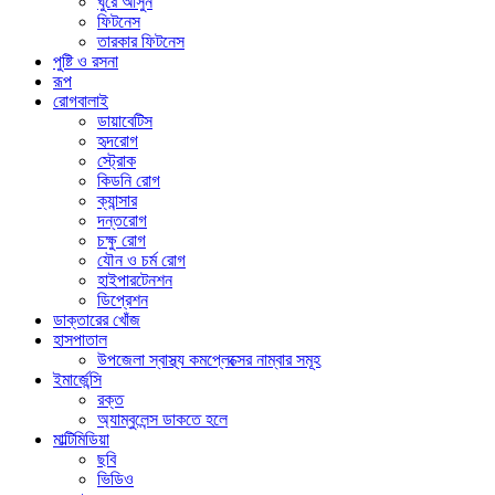
ঘুরে আসুন
ফিটনেস
তারকার ফিটনেস
পুষ্টি ও রসনা
রূপ
রোগবালাই
ডায়াবেটিস
হৃদরোগ
স্ট্রোক
কিডনি রোগ
ক্যান্সার
দন্তরোগ
চক্ষু রোগ
যৌন ও চর্ম রোগ
হাইপারটেনশন
ডিপ্রেশন
ডাক্তারের খোঁজ
হাসপাতাল
উপজেলা স্বাস্থ্য কমপ্লেক্সের নাম্বার সমূহ
ইমার্জেন্সি
রক্ত
অ্যাম্বুলেন্স ডাকতে হলে
মাল্টিমিডিয়া
ছবি
ভিডিও