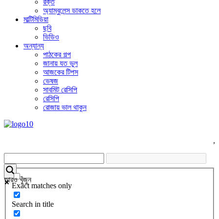
রক্ত
অ্যাম্বুলেন্স ডাকতে হলে
মাল্টিমিডিয়া
ছবি
ভিডিও
অন্যান্য
পাঠকের গল্প
জানায় যত ভুল
আজকের টিপস
ভেষজ
সাবমিট রেসিপি
রেসিপি
রোজায় ভাল থাকুন
,
আরও খুঁজুন
Exact matches only
Search in title