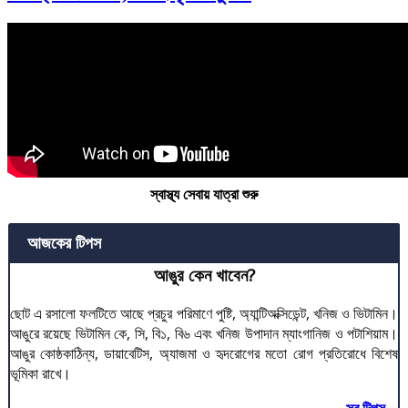
স্বাস্থ্য সেবায় যাত্রা শুরু
আজকের টিপস
আঙুর কেন খাবেন?
ছোট এ রসালো ফলটিতে আছে প্রচুর পরিমাণে পুষ্টি, অ্যান্টিঅক্সিডেন্ট, খনিজ ও ভিটামিন।
আঙুরে রয়েছে ভিটামিন কে, সি, বি১, বি৬ এবং খনিজ উপাদান ম্যাংগানিজ ও পটাশিয়াম।
আঙুর কোষ্ঠকাঠিন্য, ডায়াবেটিস, অ্যাজমা ও হৃদরোগের মতো রোগ প্রতিরোধে বিশেষ
ভূমিকা রাখে।