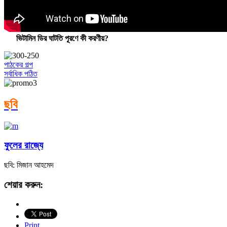
ভিটামিন ডির ঘাটতি পূরণে কী করণীয়?
পাঠকের গল্প
সর্বাধিক পঠিত
ছবি
ফুলের রাজ্যে
ছবি: মিজান আহমেদ
শেয়ার করুন:
Print