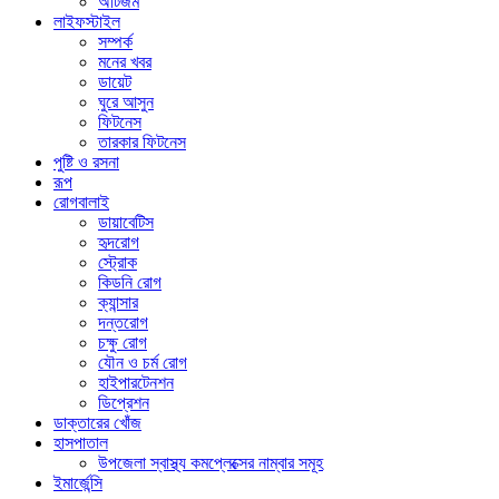
অটিজম
লাইফস্টাইল
সম্পর্ক
মনের খবর
ডায়েট
ঘুরে আসুন
ফিটনেস
তারকার ফিটনেস
পুষ্টি ও রসনা
রূপ
রোগবালাই
ডায়াবেটিস
হৃদরোগ
স্ট্রোক
কিডনি রোগ
ক্যান্সার
দন্তরোগ
চক্ষু রোগ
যৌন ও চর্ম রোগ
হাইপারটেনশন
ডিপ্রেশন
ডাক্তারের খোঁজ
হাসপাতাল
উপজেলা স্বাস্থ্য কমপ্লেক্সের নাম্বার সমূহ
ইমার্জেন্সি