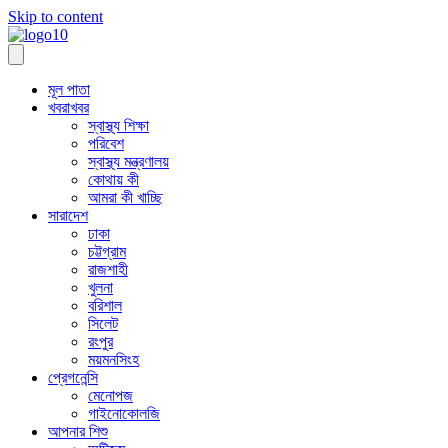
Skip to content
মূল পাতা
খবরাখবর
স্বাস্থ্য শিক্ষা
পরিবেশ
স্বাস্থ্য মন্ত্রণালয়
কোথায় কী
আমরা কী খাচ্ছি
সারাদেশ
ঢাকা
চট্টগ্রাম
রাজশাহী
খুলনা
বরিশাল
সিলেট
রংপুর
ময়মনসিংহ
প্রেগনেন্সি
মেনোপজ
গাইনোকোলজি
আপনার শিশু