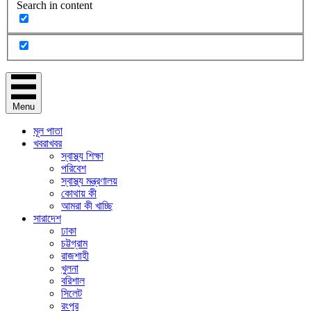
Search in content
Menu
মূল পাতা
খবরাখবর
স্বাস্থ্য শিক্ষা
পরিবেশ
স্বাস্থ্য মন্ত্রণালয়
কোথায় কী
আমরা কী খাচ্ছি
সারাদেশ
ঢাকা
চট্টগ্রাম
রাজশাহী
খুলনা
বরিশাল
সিলেট
রংপুর