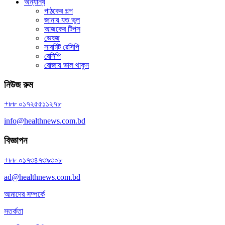
অন্যান্য
পাঠকের গল্প
জানায় যত ভুল
আজকের টিপস
ভেষজ
সাবমিট রেসিপি
রেসিপি
রোজায় ভাল থাকুন
নিউজ রুম
+৮৮ ০১৭২৫৫১১২৭৮
info@healthnews.com.bd
বিজ্ঞাপন
+৮৮ ০১৭৩৪৭৩৯৩০৮
ad@healthnews.com.bd
আমাদের সম্পর্কে
সতর্কতা