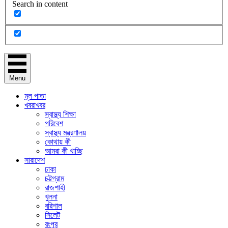
Search in content
Menu
মূল পাতা
খবরাখবর
স্বাস্থ্য শিক্ষা
পরিবেশ
স্বাস্থ্য মন্ত্রণালয়
কোথায় কী
আমরা কী খাচ্ছি
সারাদেশ
ঢাকা
চট্টগ্রাম
রাজশাহী
খুলনা
বরিশাল
সিলেট
রংপুর