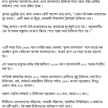
ফলে খুলনাসহ আশপাশের জেলা থেকে হাসপাতালে চিকিৎসা নিতে আসা গরিব রোগীরা
কাঙিক্ষত সেবা থেকে বঞ্চিত হচ্ছে।
খুলনার ডুমুরিয়া হতে আসা একজন রোগী আক্ষেপ করে বলেন, “এখানে বিশেষজ্ঞ ডাক্তারের
খুব অভাব। রোগী মরুক বা বাঁচুক, কমবয়সী শিক্ষানবিশ ইন্টার্নরাই চিকিৎসা দেয়।
“কিছু জানতে গেলেই নার্স-ডাক্তারদের রূঢ় ব্যবহারের মুখোমুখি হতে হয়। প্রয়োজনীয়
বেড না থাকায় বারান্দার মেঝেতে বিছানা পেতে প্রায় সময় চিকিৎসা নিতে হয়।”
৭৫টি শয্যা নিয়ে ১৯৮৯ সালে নগরীর বয়রা এলাকায় ‘খুলনা হাসপাতাল’ নামে যাত্রা শুরু
হয়েছিল খুলনা মেডিকেল কলেজ হাসপাতালের। কয়েক ধাপে এর শয্যা সংখ্যা বাড়ানো
হয়।
এই অঞ্চলের মানুষের দাবির পরিপ্রেক্ষিতে ২০০৮ সালে হাসপাতালটি ৫০০ শয্যায় উন্নীত
করা হয়।
সংশ্লিষ্ট কর্মকর্তারা জানান, ৫০০ শয্যার হাসপাতালে রোগীদের সুষ্ঠু চিকিৎসা সেবা দিতে
চিকিৎসক, নার্স, কর্মকর্তা-কর্মচারীসহ বিভিন্ন পর্যায়ে ১৬৫০ জনবল প্রয়োজন; কিন্তু
এখানে আছে ৫৩২ জনবল।
প্রথম শ্রেণির কর্মকর্তা ও চিকিৎসক প্রয়োজন ৭১৩ জন, আছেন ৮১ জন।
দীর্ঘদিনেও হাসপাতালের পরিচালক, সহকারী পরিচালক, আবাসিক ফিজিসিয়ান ও সার্জনের
পদ সৃষ্টি হয়নি। বিশেষজ্ঞ চিকিৎসকের অধিকাংশ পদই শূন্য।