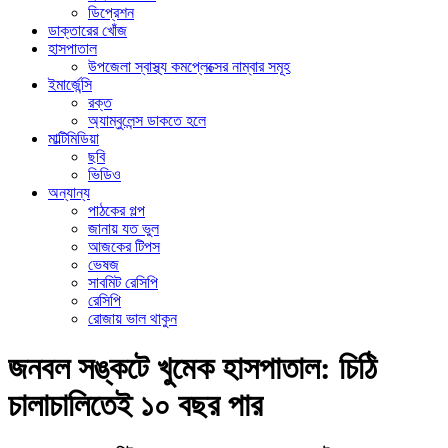
ডিপ্রেশন
ডাক্তারের খোঁজ
হাসপাতাল
উপজেলা স্বাস্থ্য কমপ্লেক্সের নাম্বার সমূহ
ইমার্জেন্সি
রক্ত
অ্যাম্বুলেন্স ডাকতে হলে
মাল্টিমিডিয়া
ছবি
ভিডিও
অন্যান্য
পাঠকের গল্প
জানায় যত ভুল
আজকের টিপস
ভেষজ
সাবমিট রেসিপি
রেসিপি
রোজায় ভাল থাকুন
জনবল সঙ্কটে খুমেক হাসপাতাল: চিঠি
চালাচালিতেই ১০ বছর পার