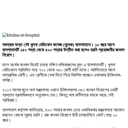
সমস্যার অন্ত নেই খুলনা মেডিকেল কলেজ (খুমেক) হাসপাতালে। ১০ বছর আগে
হাসপাতালটি ২৫০ শয্যা থেকে ৫০০ শয্যায় উন্নীত করা হলেও হয়নি প্রয়োজনীয় জনবল
নিয়োগ।
ফলে অর্ধেক জনবল দিয়েই চলছে দক্ষিণ-পশ্চিমাঞ্চলের বৃহৎ এ হাসপাতালটি। খুলনা
মেডিকেলে প্রতিদিন গড়ে ৭০০ থেকে ৭৫০ রোগী ভর্তি থাকে। আউটডোরে আসে
সহস্রাধিক রোগী। এত রোগীকে সেবা দিতে গিয়ে হিমশিম খাচ্ছেন এখানকার চিকিৎসক-
নার্সরা।
২০১৭ সালের জুনে অর্থ মন্ত্রণালয় এখানে চিকিৎসকসহ ৩৫২ জনবল নিয়োগের একটি
প্রস্তাব প্রাথমিকভাবে অনুমোদন দেয়। কিন্তু নানা জটিলতায় থমকে আছে সেই
প্রক্রিয়া।
হাসপাতাল কর্তৃপক্ষ জানিয়েছে, ৫০০ শয্যার জনবল চেয়ে একাধিকবার মন্ত্রণালয়ে আবেদন
করলেও কোনো সুরাহা হয়নি। বরং জনবল নিয়োগে চিঠি চালাচালিতে কেটে গেছে ১০
বছর।