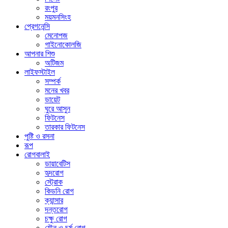
রংপুর
ময়মনসিংহ
প্রেগনেন্সি
মেনোপজ
গাইনোকোলজি
আপনার শিশু
অটিজম
লাইফস্টাইল
সম্পর্ক
মনের খবর
ডায়েট
ঘুরে আসুন
ফিটনেস
তারকার ফিটনেস
পুষ্টি ও রসনা
রূপ
রোগবালাই
ডায়াবেটিস
হৃদরোগ
স্ট্রোক
কিডনি রোগ
ক্যান্সার
দন্তরোগ
চক্ষু রোগ
যৌন ও চর্ম রোগ