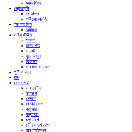
ময়মনসিংহ
প্রেগনেন্সি
মেনোপজ
গাইনোকোলজি
আপনার শিশু
অটিজম
লাইফস্টাইল
সম্পর্ক
মনের খবর
ডায়েট
ঘুরে আসুন
ফিটনেস
তারকার ফিটনেস
পুষ্টি ও রসনা
রূপ
রোগবালাই
ডায়াবেটিস
হৃদরোগ
স্ট্রোক
কিডনি রোগ
ক্যান্সার
দন্তরোগ
চক্ষু রোগ
যৌন ও চর্ম রোগ
হাইপারটেনশন