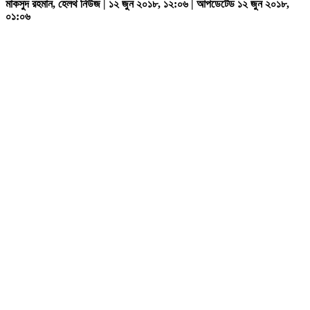
মাকসুদ রহমান, হেলথ নিউজ | ১২ জুন ২০১৮, ১২:০৬ | আপডেটেড ১২ জুন ২০১৮,
০১:০৬