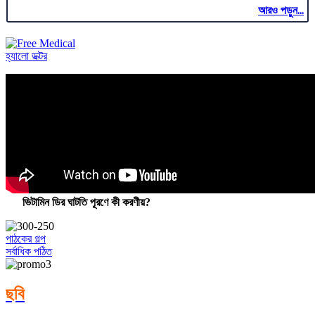
আরও পড়ুন...
হ্যালো ডক্টর
ভিটামিন ডির ঘাটতি পূরণে কী করণীয়?
পাঠকের গল্প
সর্বাধিক পঠিত
ছবি