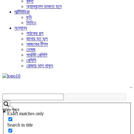
রক্ত
অ্যাম্বুলেন্স ডাকতে হলে
মাল্টিমিডিয়া
ছবি
ভিডিও
অন্যান্য
পাঠকের গল্প
জানায় যত ভুল
আজকের টিপস
ভেষজ
সাবমিট রেসিপি
রেসিপি
রোজায় ভাল থাকুন
,
আরও খুঁজুন
Exact matches only
Search in title