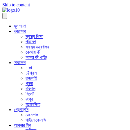
Skip to content
মূল পাতা
খবরাখবর
স্বাস্থ্য শিক্ষা
পরিবেশ
স্বাস্থ্য মন্ত্রণালয়
কোথায় কী
আমরা কী খাচ্ছি
সারাদেশ
ঢাকা
চট্টগ্রাম
রাজশাহী
খুলনা
বরিশাল
সিলেট
রংপুর
ময়মনসিংহ
প্রেগনেন্সি
মেনোপজ
গাইনোকোলজি
আপনার শিশু