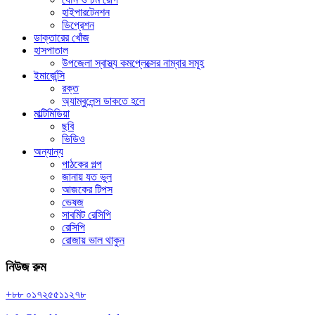
হাইপারটেনশন
ডিপ্রেশন
ডাক্তারের খোঁজ
হাসপাতাল
উপজেলা স্বাস্থ্য কমপ্লেক্সের নাম্বার সমূহ
ইমার্জেন্সি
রক্ত
অ্যাম্বুলেন্স ডাকতে হলে
মাল্টিমিডিয়া
ছবি
ভিডিও
অন্যান্য
পাঠকের গল্প
জানায় যত ভুল
আজকের টিপস
ভেষজ
সাবমিট রেসিপি
রেসিপি
রোজায় ভাল থাকুন
নিউজ রুম
+৮৮ ০১৭২৫৫১১২৭৮