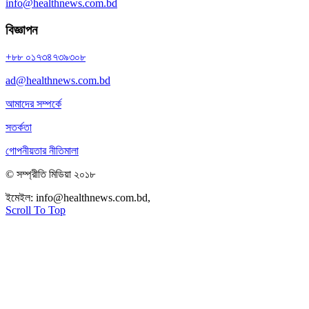
info@healthnews.com.bd
বিজ্ঞাপন
+৮৮ ০১৭৩৪৭৩৯৩০৮
ad@healthnews.com.bd
আমাদের সম্পর্কে
সতর্কতা
গোপনীয়তার নীতিমালা
© সম্প্রীতি মিডিয়া ২০১৮
ইমেইল:
info@healthnews.com.bd,
ফোন: +৮৮ ০১৭৩৪৭৩৯৩০৮।
Scroll To Top