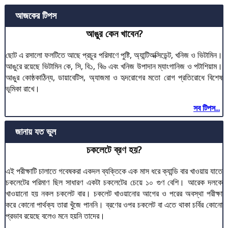
আজকের টিপস
আঙুর কেন খাবেন?
ছোট এ রসালো ফলটিতে আছে প্রচুর পরিমাণে পুষ্টি, অ্যান্টিঅক্সিডেন্ট, খনিজ ও ভিটামিন।
আঙুরে রয়েছে ভিটামিন কে, সি, বি১, বি৬ এবং খনিজ উপাদান ম্যাংগানিজ ও পটাশিয়াম।
আঙুর কোষ্ঠকাঠিন্য, ডায়াবেটিস, অ্যাজমা ও হৃদরোগের মতো রোগ প্রতিরোধে বিশেষ
ভূমিকা রাখে।
সব টিপস...
জানায় যত ভুল
চকলেটে ব্রণ হয়?
এই পরীক্ষাটি চালাতে গবেষকরা একদল ব্যক্তিকে এক মাস ধরে ক্যান্ডি বার খাওয়ায় যাতে
চকলেটের পরিমাণ ছিল সাধারণ একটা চকলেটের চেয়ে ১০ গুণ বেশি। আরেক দলকে
খাওয়ানো হয় নকল চকলেট বার। চকলেট খাওয়ানোর আগের ও পরের অবস্থা পরীক্ষা
করে কোনো পার্থক্য তারা খুঁজে পাননি। ব্রণের ওপর চকলেট বা এতে থাকা চর্বির কোনো
প্রভাব রয়েছে বলেও মনে হয়নি তাদের।