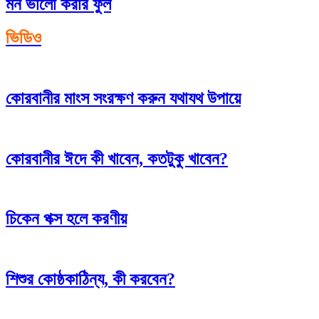
মন ভালো করার ফুল
ভিডিও
কোরবানীর মাংস সংরক্ষণ করুন যথাযথ উপায়ে
কোরবানীর ঈদে কী খাবেন, কতটুকু খাবেন?
চিকেন পক্স হলে করণীয়
শিশুর কোষ্ঠকাঠিন্য, কী করবেন?