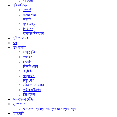
অটিজম
লাইফস্টাইল
সম্পর্ক
মনের খবর
ডায়েট
ঘুরে আসুন
ফিটনেস
তারকার ফিটনেস
পুষ্টি ও রসনা
রূপ
রোগবালাই
ডায়াবেটিস
হৃদরোগ
স্ট্রোক
কিডনি রোগ
ক্যান্সার
দন্তরোগ
চক্ষু রোগ
যৌন ও চর্ম রোগ
হাইপারটেনশন
ডিপ্রেশন
ডাক্তারের খোঁজ
হাসপাতাল
উপজেলা স্বাস্থ্য কমপ্লেক্সের নাম্বার সমূহ
ইমার্জেন্সি