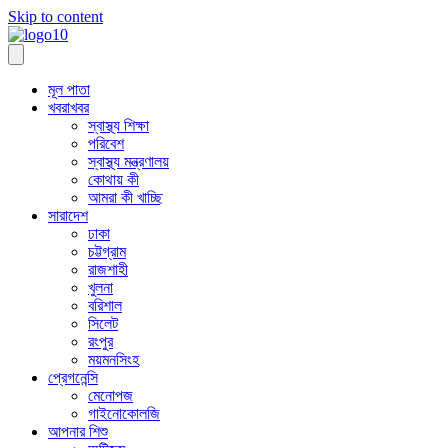
Skip to content
মূল পাতা
খবরাখবর
স্বাস্থ্য শিক্ষা
পরিবেশ
স্বাস্থ্য মন্ত্রণালয়
কোথায় কী
আমরা কী খাচ্ছি
সারাদেশ
ঢাকা
চট্টগ্রাম
রাজশাহী
খুলনা
বরিশাল
সিলেট
রংপুর
ময়মনসিংহ
প্রেগনেন্সি
মেনোপজ
গাইনোকোলজি
আপনার শিশু