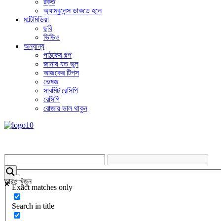
রক্ত
অ্যাম্বুলেন্স ডাকতে হলে
মাল্টিমিডিয়া
ছবি
ভিডিও
অন্যান্য
পাঠকের গল্প
জানায় যত ভুল
আজকের টিপস
ভেষজ
সাবমিট রেসিপি
রেসিপি
রোজায় ভাল থাকুন
আরও খুঁজুন
Exact matches only
Search in title