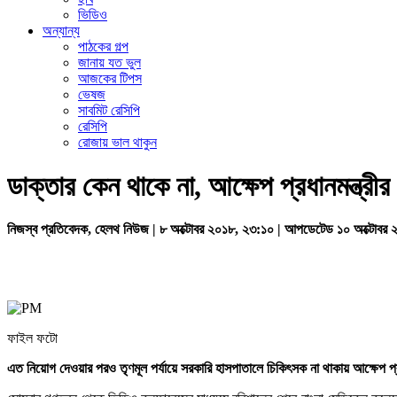
ভিডিও
অন্যান্য
পাঠকের গল্প
জানায় যত ভুল
আজকের টিপস
ভেষজ
সাবমিট রেসিপি
রেসিপি
রোজায় ভাল থাকুন
ডাক্তার কেন থাকে না, আক্ষেপ প্রধানমন্ত্রীর
নিজস্ব প্রতিবেদক, হেলথ নিউজ | ৮ অক্টোবর ২০১৮, ২৩:১০ | আপডেটেড ১০ অক্টোবর
ফাইল ফটো
এত নিয়োগ দেওয়ার পরও তৃণমূল পর্যায়ে সরকারি হাসপাতালে চিকিৎসক না থাকায় আক্ষেপ প্র