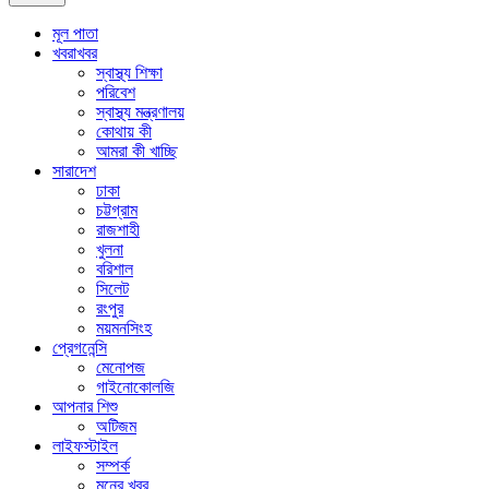
মূল পাতা
খবরাখবর
স্বাস্থ্য শিক্ষা
পরিবেশ
স্বাস্থ্য মন্ত্রণালয়
কোথায় কী
আমরা কী খাচ্ছি
সারাদেশ
ঢাকা
চট্টগ্রাম
রাজশাহী
খুলনা
বরিশাল
সিলেট
রংপুর
ময়মনসিংহ
প্রেগনেন্সি
মেনোপজ
গাইনোকোলজি
আপনার শিশু
অটিজম
লাইফস্টাইল
সম্পর্ক
মনের খবর