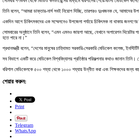
সোমবার গণভবন থেকে ভিডিও কনফারেন্সের মাধ্যমে বরিশালের শেরে-বাংলা মেডিকেল কলেজ
তিনি বলেন, “আমরা ডাক্তার-নার্স সবই নিয়োগ দিচ্ছি, তারপরও দুঃখজনক যে, আমাদের
একদিন আগে চিকিৎসকদের এক সম্মেলনেও উপজেলা পর্যায়ে চিকিৎসক না থাকায় জনগণের চিকি
সোমবারের অনুষ্ঠানে তিনি বলেন, “এমন এমনও জায়গা আছে, যেখানে অপারেশন থিয়েটার পড়ে
হতে পারে না।”
প্রধানমন্ত্রী বলেন, “দেশের মানুষের চাহিদামত সরকারি-সেরকারি মেডিকেল কলেজ, ইনস্ট
সব বিভাগে একটি করে মেডিকেল বিশ্ববিদ্যালয় প্রতিষ্ঠার পরিকল্পনার কথাও জানান তিনি
বরিশাল মেডিকেলকে ৫০০ শয্যা থেকে ১০০০ শয্যায় উন্নীত করা এবং শিক্ষকদের জন্য বহুত
শেয়ার করুন:
Print
Telegram
WhatsApp