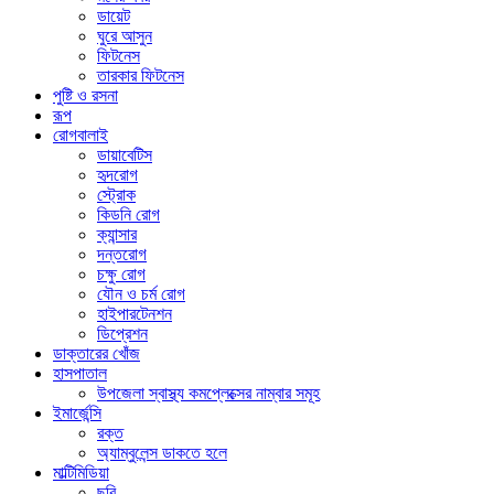
ডায়েট
ঘুরে আসুন
ফিটনেস
তারকার ফিটনেস
পুষ্টি ও রসনা
রূপ
রোগবালাই
ডায়াবেটিস
হৃদরোগ
স্ট্রোক
কিডনি রোগ
ক্যান্সার
দন্তরোগ
চক্ষু রোগ
যৌন ও চর্ম রোগ
হাইপারটেনশন
ডিপ্রেশন
ডাক্তারের খোঁজ
হাসপাতাল
উপজেলা স্বাস্থ্য কমপ্লেক্সের নাম্বার সমূহ
ইমার্জেন্সি
রক্ত
অ্যাম্বুলেন্স ডাকতে হলে
মাল্টিমিডিয়া
ছবি