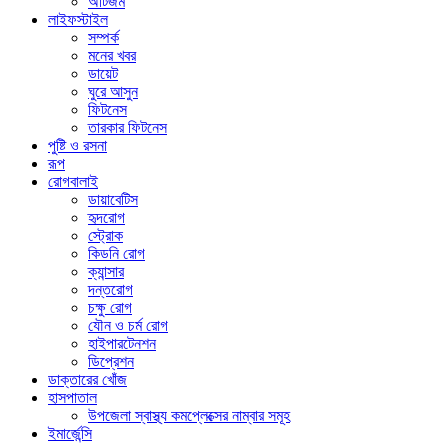
অটিজম
লাইফস্টাইল
সম্পর্ক
মনের খবর
ডায়েট
ঘুরে আসুন
ফিটনেস
তারকার ফিটনেস
পুষ্টি ও রসনা
রূপ
রোগবালাই
ডায়াবেটিস
হৃদরোগ
স্ট্রোক
কিডনি রোগ
ক্যান্সার
দন্তরোগ
চক্ষু রোগ
যৌন ও চর্ম রোগ
হাইপারটেনশন
ডিপ্রেশন
ডাক্তারের খোঁজ
হাসপাতাল
উপজেলা স্বাস্থ্য কমপ্লেক্সের নাম্বার সমূহ
ইমার্জেন্সি