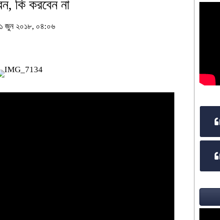
েন, কি করবেন না
১১ জুন ২০১৮, ০৪:০৬