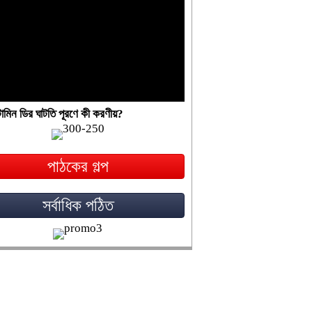
ামিন ডির ঘাটতি পূরণে কী করণীয়?
পাঠকের গল্প
সর্বাধিক পঠিত