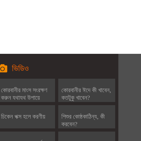
ভিডিও
কোরবানীর মাংস সংরক্ষণ
কোরবানীর ঈদে কী খাবেন,
করুন যথাযথ উপায়ে
কতটুকু খাবেন?
চিকেন পক্স হলে করণীয়
শিশুর কোষ্ঠকাঠিন্য, কী
করবেন?