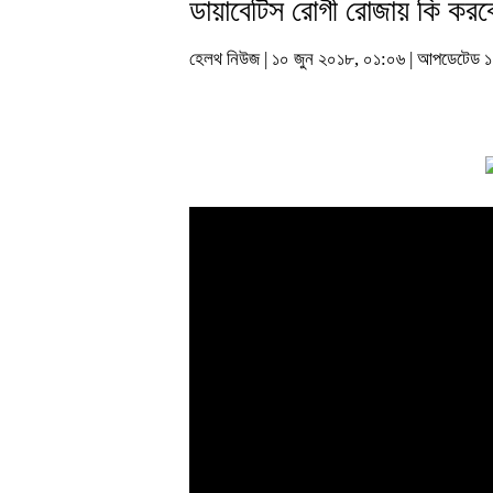
ডায়াবেটিস রোগী রোজায় কি করব
হেলথ নিউজ | ১০ জুন ২০১৮, ০১:০৬ | আপডেটেড 