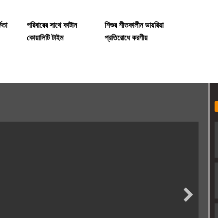
কতা
পরিবারের সাথে কাটান
শিশুর শীতকালীন ডায়রিয়া
কোয়ালিটি টাইম
প্রতিরোধে করণীয়