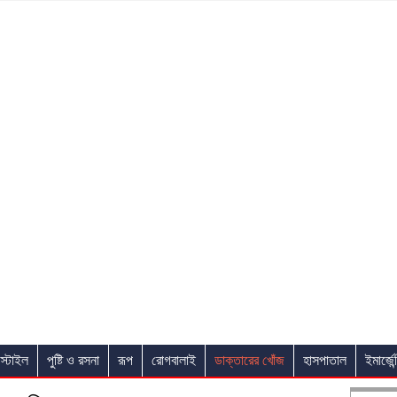
স্টাইল
পুষ্টি ও রসনা
রূপ
রোগবালাই
ডাক্তারের খোঁজ
হাসপাতাল
ইমার্জেন্