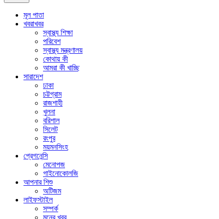
মূল পাতা
খবরাখবর
স্বাস্থ্য শিক্ষা
পরিবেশ
স্বাস্থ্য মন্ত্রণালয়
কোথায় কী
আমরা কী খাচ্ছি
সারাদেশ
ঢাকা
চট্টগ্রাম
রাজশাহী
খুলনা
বরিশাল
সিলেট
রংপুর
ময়মনসিংহ
প্রেগনেন্সি
মেনোপজ
গাইনোকোলজি
আপনার শিশু
অটিজম
লাইফস্টাইল
সম্পর্ক
মনের খবর