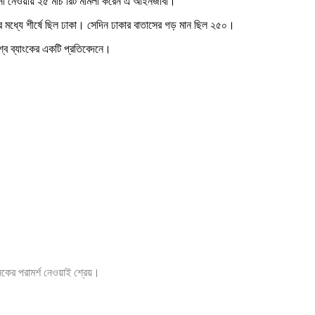
 না নেওয়ায় ২৫ মার্চ রিট মামলা করেন এ আইনজীবী।
ীর মধ্যে শীর্ষে ছিল ঢাকা। সেদিন ঢাকার বাতাসের গড় মান ছিল ২৫০।
বিশ্ব ব্যাংকের একটি প্রতিবেদনে।
ৎসকের পরামর্শ নেওয়াই শ্রেয়।