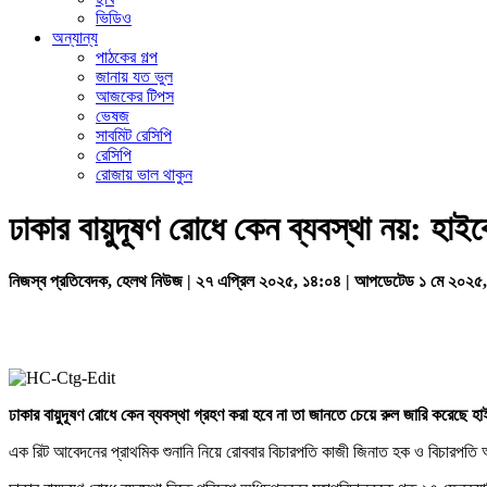
ভিডিও
অন্যান্য
পাঠকের গল্প
জানায় যত ভুল
আজকের টিপস
ভেষজ
সাবমিট রেসিপি
রেসিপি
রোজায় ভাল থাকুন
ঢাকার বায়ুদূষণ রোধে কেন ব্যবস্থা নয়: হাইক
নিজস্ব প্রতিবেদক, হেলথ নিউজ | ২৭ এপ্রিল ২০২৫, ১৪:০৪ | আপডেটেড ১ মে ২০২৫
ঢাকার
বায়ুদূষণ
রোধে
কেন
ব্যবস্থা
গ্রহণ
করা
হবে
না
তা
জানতে
চেয়ে
রুল
জারি
করেছে
হা
এক রিট আবেদনের প্রাথমিক শুনানি নিয়ে রোববার বিচারপতি কাজী জিনাত হক ও বিচারপতি আই