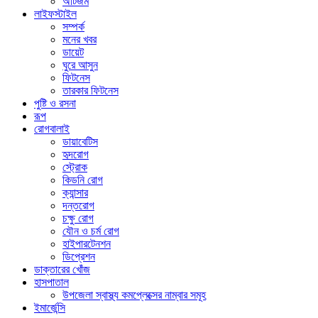
অটিজম
লাইফস্টাইল
সম্পর্ক
মনের খবর
ডায়েট
ঘুরে আসুন
ফিটনেস
তারকার ফিটনেস
পুষ্টি ও রসনা
রূপ
রোগবালাই
ডায়াবেটিস
হৃদরোগ
স্ট্রোক
কিডনি রোগ
ক্যান্সার
দন্তরোগ
চক্ষু রোগ
যৌন ও চর্ম রোগ
হাইপারটেনশন
ডিপ্রেশন
ডাক্তারের খোঁজ
হাসপাতাল
উপজেলা স্বাস্থ্য কমপ্লেক্সের নাম্বার সমূহ
ইমার্জেন্সি