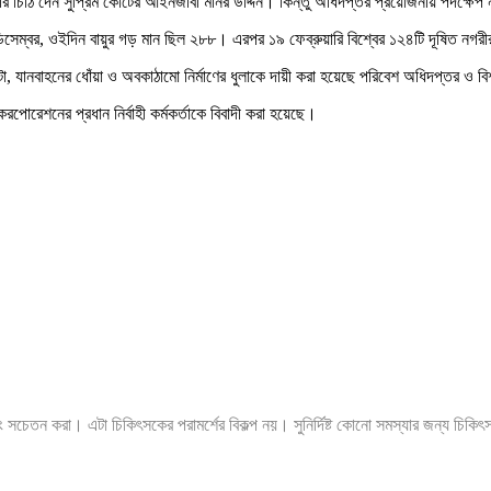
রি চিঠি দেন সুপ্রিম কোর্টের আইনজীবী মনির উদ্দিন। কিন্তু অধিদপ্তর প্রয়োজনীয় পদক্ষেপ
ডিসেম্বর, ওইদিন বায়ুর গড় মান ছিল ২৮৮। এরপর ১৯ ফেব্রুয়ারি বিশ্বের ১২৪টি দূষিত নগর
াটা, যানবাহনের ধোঁয়া ও অবকাঠামো নির্মাণের ধুলাকে দায়ী করা হয়েছে পরিবেশ অধিদপ্তর ও 
পোরেশনের প্রধান নির্বাহী কর্মকর্তাকে বিবাদী করা হয়েছে।
ং সচেতন করা। এটা চিকিৎসকের পরামর্শের বিকল্প নয়। সুনির্দিষ্ট কোনো সমস্যার জন্য চিকি