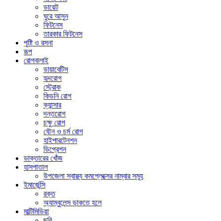
ডায়েট
ঘুরে আসুন
ফিটনেস
তারকার ফিটনেস
পুষ্টি ও রসনা
রূপ
রোগবালাই
ডায়াবেটিস
হৃদরোগ
স্ট্রোক
কিডনি রোগ
ক্যান্সার
দন্তরোগ
চক্ষু রোগ
যৌন ও চর্ম রোগ
হাইপারটেনশন
ডিপ্রেশন
ডাক্তারের খোঁজ
হাসপাতাল
উপজেলা স্বাস্থ্য কমপ্লেক্সের নাম্বার সমূহ
ইমার্জেন্সি
রক্ত
অ্যাম্বুলেন্স ডাকতে হলে
মাল্টিমিডিয়া
ছবি