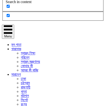
Search in content
Menu
মূল পাতা
খবরাখবর
স্বাস্থ্য শিক্ষা
পরিবেশ
স্বাস্থ্য মন্ত্রণালয়
কোথায় কী
আমরা কী খাচ্ছি
সারাদেশ
ঢাকা
চট্টগ্রাম
রাজশাহী
খুলনা
বরিশাল
সিলেট
রংপুর