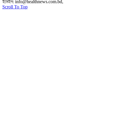
ইমেইল:
info@healthnews.com.bd,
ফোন: +৮৮ ০১৭৩৪৭৩৯৩০৮।
Scroll To Top