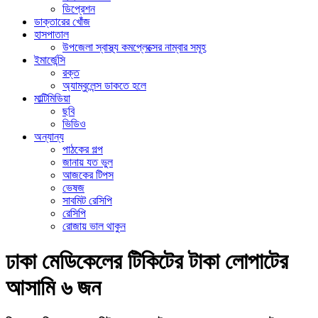
ডিপ্রেশন
ডাক্তারের খোঁজ
হাসপাতাল
উপজেলা স্বাস্থ্য কমপ্লেক্সের নাম্বার সমূহ
ইমার্জেন্সি
রক্ত
অ্যাম্বুলেন্স ডাকতে হলে
মাল্টিমিডিয়া
ছবি
ভিডিও
অন্যান্য
পাঠকের গল্প
জানায় যত ভুল
আজকের টিপস
ভেষজ
সাবমিট রেসিপি
রেসিপি
রোজায় ভাল থাকুন
ঢাকা মেডিকেলের টিকিটের টাকা লোপাটের
আসামি ৬ জন