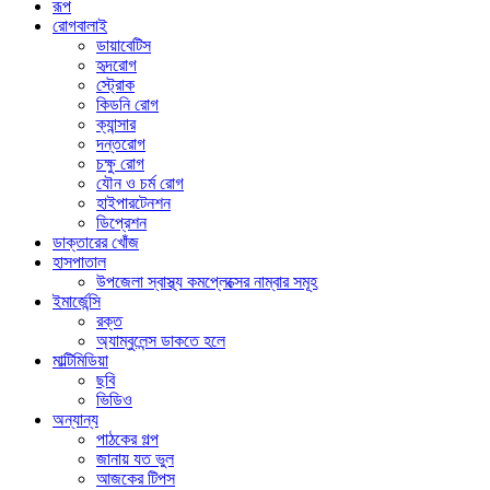
রূপ
রোগবালাই
ডায়াবেটিস
হৃদরোগ
স্ট্রোক
কিডনি রোগ
ক্যান্সার
দন্তরোগ
চক্ষু রোগ
যৌন ও চর্ম রোগ
হাইপারটেনশন
ডিপ্রেশন
ডাক্তারের খোঁজ
হাসপাতাল
উপজেলা স্বাস্থ্য কমপ্লেক্সের নাম্বার সমূহ
ইমার্জেন্সি
রক্ত
অ্যাম্বুলেন্স ডাকতে হলে
মাল্টিমিডিয়া
ছবি
ভিডিও
অন্যান্য
পাঠকের গল্প
জানায় যত ভুল
আজকের টিপস