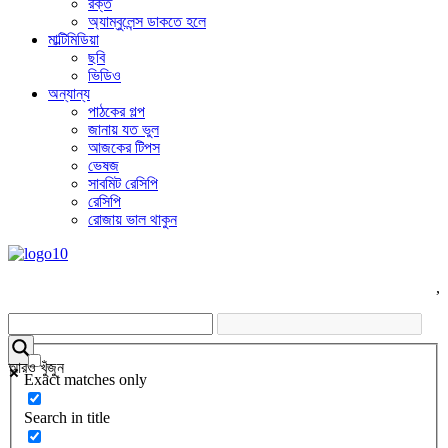
রক্ত
অ্যাম্বুলেন্স ডাকতে হলে
মাল্টিমিডিয়া
ছবি
ভিডিও
অন্যান্য
পাঠকের গল্প
জানায় যত ভুল
আজকের টিপস
ভেষজ
সাবমিট রেসিপি
রেসিপি
রোজায় ভাল থাকুন
,
আরও খুঁজুন
Exact matches only
Search in title