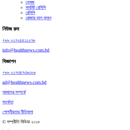
ভেষজ
সাবমিট রেসিপি
রেসিপি
রোজায় ভাল থাকুন
নিউজ রুম
+৮৮ ০১৭২৫৫১১২৭৮
info@healthnews.com.bd
বিজ্ঞাপন
+৮৮ ০১৭৩৪৭৩৯৩০৮
ad@healthnews.com.bd
আমাদের সম্পর্কে
সতর্কতা
গোপনীয়তার নীতিমালা
© সম্প্রীতি মিডিয়া ২০১৮