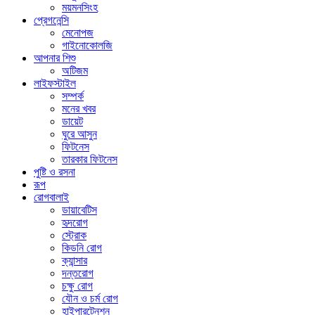
ময়মনসিংহ
প্রেগনেন্সি
মেনোপজ
গাইনোকোলজি
আপনার শিশু
অটিজম
লাইফস্টাইল
সম্পর্ক
মনের খবর
ডায়েট
ঘুরে আসুন
ফিটনেস
তারকার ফিটনেস
পুষ্টি ও রসনা
রূপ
রোগবালাই
ডায়াবেটিস
হৃদরোগ
স্ট্রোক
কিডনি রোগ
ক্যান্সার
দন্তরোগ
চক্ষু রোগ
যৌন ও চর্ম রোগ
হাইপারটেনশন