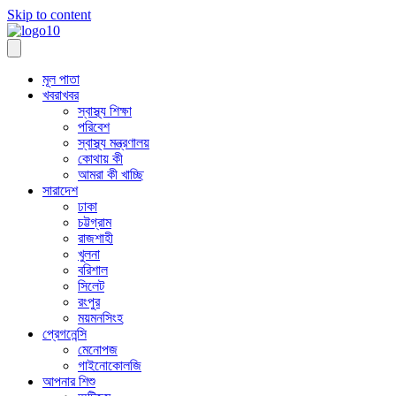
Skip to content
মূল পাতা
খবরাখবর
স্বাস্থ্য শিক্ষা
পরিবেশ
স্বাস্থ্য মন্ত্রণালয়
কোথায় কী
আমরা কী খাচ্ছি
সারাদেশ
ঢাকা
চট্টগ্রাম
রাজশাহী
খুলনা
বরিশাল
সিলেট
রংপুর
ময়মনসিংহ
প্রেগনেন্সি
মেনোপজ
গাইনোকোলজি
আপনার শিশু