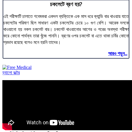
চকলেটে ব্রণ হয়?
এই পরীক্ষাটি চালাতে গবেষকরা একদল ব্যক্তিকে এক মাস ধরে ক্যান্ডি বার খাওয়ায় যাতে
চকলেটের পরিমাণ ছিল সাধারণ একটা চকলেটের চেয়ে ১০ গুণ বেশি। আরেক দলকে
খাওয়ানো হয় নকল চকলেট বার। চকলেট খাওয়ানোর আগের ও পরের অবস্থা পরীক্ষা
করে কোনো পার্থক্য তারা খুঁজে পাননি। ব্রণের ওপর চকলেট বা এতে থাকা চর্বির কোনো
প্রভাব রয়েছে বলেও মনে হয়নি তাদের।
আরও পড়ুন...
হ্যালো ডক্টর