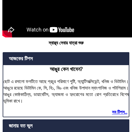
স্বাস্থ্য সেবায় যাত্রা শুরু
আজকের টিপস
আঙুর কেন খাবেন?
ছোট এ রসালো ফলটিতে আছে প্রচুর পরিমাণে পুষ্টি, অ্যান্টিঅক্সিডেন্ট, খনিজ ও ভিটামিন।
আঙুরে রয়েছে ভিটামিন কে, সি, বি১, বি৬ এবং খনিজ উপাদান ম্যাংগানিজ ও পটাশিয়াম।
আঙুর কোষ্ঠকাঠিন্য, ডায়াবেটিস, অ্যাজমা ও হৃদরোগের মতো রোগ প্রতিরোধে বিশেষ
ভূমিকা রাখে।
সব টিপস...
জানায় যত ভুল