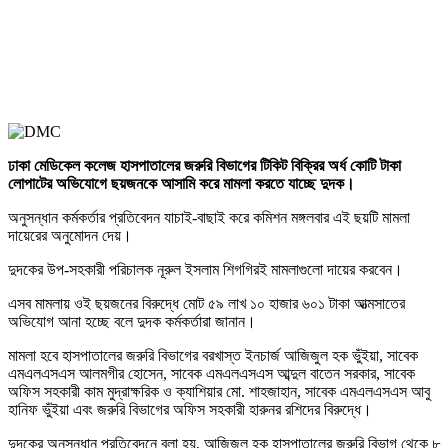
ঢাকা মেডিকেল কলেজ হাসপাতালের জরুরি বিভাগের টিকিট বিক্রির অর্ধ কোটি টাকা
লোপাটের অভিযোগে ছয়জনকে আসামি করে মামলা করতে যাচ্ছে দুদক।
অনুসন্ধান কর্মকর্তার প্রতিবেদন যাচাই-বাছাই করে কমিশন মঙ্গলবার এই ছয়টি মামলা
দায়েরের অনুমোদন দেয়।
দুদকের উপ-সহকারী পরিচালক নূরুল ইসলাম শিগগিরই মামলাগুলো দায়ের করবেন।
এসব মামলায় ওই ছয়জনের বিরুদ্ধে মোট ৫৯ লাখ ১০ হাজার ৬০১ টাকা আত্মসাতের
অভিযোগ আনা হচ্ছে বলে দুদক কর্মকর্তারা জানান।
মামলা হবে হাসপাতালের জরুরি বিভাগের বরখাস্ত ইনচার্জ আজিজুল হক ভুঁইয়া, সাবেক
এমএলএসএস আলমগীর হোসেন, সাবেক এমএলএসএস আব্দুল বাতেন সরকার, সাবেক
অফিস সহকারী কাম মুদ্রাক্ষরিক ও ক্যাশিয়ার মো. শাহজাহান, সাবেক এমএলএসএস আবু
হানিফ ভুঁইয়া এবং জরুরি বিভাগের অফিস সহকারী হারুনর রশিদের বিরুদ্ধে।
দুদকের অনুসন্ধান প্রতিবেদনে বলা হয়, আজিজুল হক হাসপাতালের জরুরি বিভাগ থেকে ৮