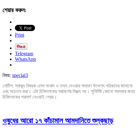
শেয়ার করুন:
Print
Telegram
WhatsApp
বিষয়:
special3
নোটিশ: স্বাস্থ্য বিষয়ক এসব সংবাদ ও তথ্য দেওয়ার সাধারণ উদ্দেশ্য পাঠকদের জানানো
এবং সচেতন করা। এটা চিকিৎসকের পরামর্শের বিকল্প নয়। সুনির্দিষ্ট কোনো সমস্যার জন্য
চিকিৎসকের পরামর্শ নেওয়াই শ্রেয়।
ওষুধের আরো ১৭ কাঁচামাল আমদানিতে শুল্কছাড়