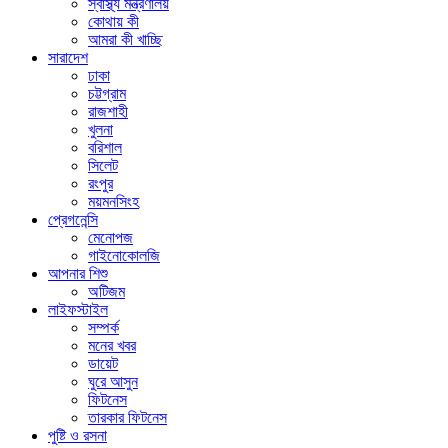
স্বাস্থ্য মন্ত্রণালয়
কোথায় কী
আমরা কী খাচ্ছি
সারাদেশ
ঢাকা
চট্টগ্রাম
রাজশাহী
খুলনা
বরিশাল
সিলেট
রংপুর
ময়মনসিংহ
প্রেগনেন্সি
মেনোপজ
গাইনোকোলজি
আপনার শিশু
অটিজম
লাইফস্টাইল
সম্পর্ক
মনের খবর
ডায়েট
ঘুরে আসুন
ফিটনেস
তারকার ফিটনেস
পুষ্টি ও রসনা