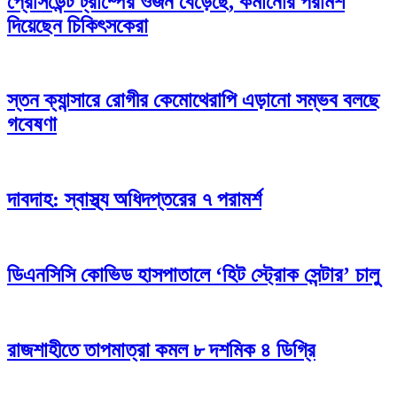
প্রেসিডেন্ট ট্রাম্পের ওজন বেড়েছে, কমানোর পরামর্শ
দিয়েছেন চিকিৎসকেরা
স্তন ক্যান্সারে রোগীর কেমোথেরাপি এড়ানো সম্ভব বলছে
গবেষণা
দাবদাহ: স্বাস্থ্য অধিদপ্তরের ৭ পরামর্শ
ডিএনসিসি কোভিড হাসপাতালে ‘হিট স্ট্রোক সেন্টার’ চালু
রাজশাহীতে তাপমাত্রা কমল ৮ দশমিক ৪ ডিগ্রি