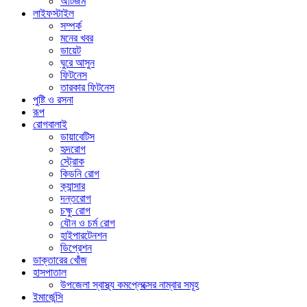
অটিজম
লাইফস্টাইল
সম্পর্ক
মনের খবর
ডায়েট
ঘুরে আসুন
ফিটনেস
তারকার ফিটনেস
পুষ্টি ও রসনা
রূপ
রোগবালাই
ডায়াবেটিস
হৃদরোগ
স্ট্রোক
কিডনি রোগ
ক্যান্সার
দন্তরোগ
চক্ষু রোগ
যৌন ও চর্ম রোগ
হাইপারটেনশন
ডিপ্রেশন
ডাক্তারের খোঁজ
হাসপাতাল
উপজেলা স্বাস্থ্য কমপ্লেক্সের নাম্বার সমূহ
ইমার্জেন্সি