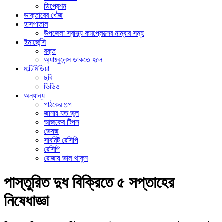
ডিপ্রেশন
ডাক্তারের খোঁজ
হাসপাতাল
উপজেলা স্বাস্থ্য কমপ্লেক্সের নাম্বার সমূহ
ইমার্জেন্সি
রক্ত
অ্যাম্বুলেন্স ডাকতে হলে
মাল্টিমিডিয়া
ছবি
ভিডিও
অন্যান্য
পাঠকের গল্প
জানায় যত ভুল
আজকের টিপস
ভেষজ
সাবমিট রেসিপি
রেসিপি
রোজায় ভাল থাকুন
পাস্তুরিত দুধ বিক্রিতে ৫ সপ্তাহের
নিষেধাজ্ঞা