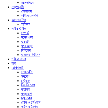
ময়মনসিংহ
প্রেগনেন্সি
মেনোপজ
গাইনোকোলজি
আপনার শিশু
অটিজম
লাইফস্টাইল
সম্পর্ক
মনের খবর
ডায়েট
ঘুরে আসুন
ফিটনেস
তারকার ফিটনেস
পুষ্টি ও রসনা
রূপ
রোগবালাই
ডায়াবেটিস
হৃদরোগ
স্ট্রোক
কিডনি রোগ
ক্যান্সার
দন্তরোগ
চক্ষু রোগ
যৌন ও চর্ম রোগ
হাইপারটেনশন