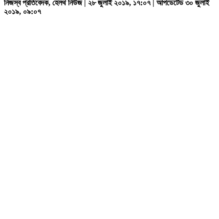
নিজস্ব প্রতিবেদক, হেলথ নিউজ | ২৮ জুলাই ২০১৯, ১৭:০৭ | আপডেটেড ৩০ জুলাই
২০১৯, ০৯:০৭