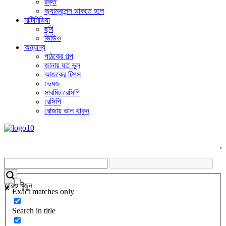
রক্ত
অ্যাম্বুলেন্স ডাকতে হলে
মাল্টিমিডিয়া
ছবি
ভিডিও
অন্যান্য
পাঠকের গল্প
জানায় যত ভুল
আজকের টিপস
ভেষজ
সাবমিট রেসিপি
রেসিপি
রোজায় ভাল থাকুন
,
আরও খুঁজুন
Exact matches only
Search in title