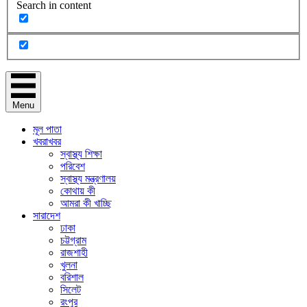
Search in content
Menu
মূল পাতা
খবরাখবর
স্বাস্থ্য শিক্ষা
পরিবেশ
স্বাস্থ্য মন্ত্রণালয়
কোথায় কী
আমরা কী খাচ্ছি
সারাদেশ
ঢাকা
চট্টগ্রাম
রাজশাহী
খুলনা
বরিশাল
সিলেট
রংপুর