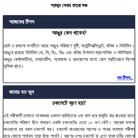
স্বাস্থ্য সেবায় যাত্রা শুরু
আজকের টিপস
আঙুর কেন খাবেন?
ছোট এ রসালো ফলটিতে আছে প্রচুর পরিমাণে পুষ্টি, অ্যান্টিঅক্সিডেন্ট, খনিজ ও ভিটামিন।
আঙুরে রয়েছে ভিটামিন কে, সি, বি১, বি৬ এবং খনিজ উপাদান ম্যাংগানিজ ও পটাশিয়াম।
আঙুর কোষ্ঠকাঠিন্য, ডায়াবেটিস, অ্যাজমা ও হৃদরোগের মতো রোগ প্রতিরোধে বিশেষ
ভূমিকা রাখে।
সব টিপস...
জানায় যত ভুল
চকলেটে ব্রণ হয়?
এই পরীক্ষাটি চালাতে গবেষকরা একদল ব্যক্তিকে এক মাস ধরে ক্যান্ডি বার খাওয়ায় যাতে
চকলেটের পরিমাণ ছিল সাধারণ একটা চকলেটের চেয়ে ১০ গুণ বেশি। আরেক দলকে
খাওয়ানো হয় নকল চকলেট বার। চকলেট খাওয়ানোর আগের ও পরের অবস্থা পরীক্ষা
করে কোনো পার্থক্য তারা খুঁজে পাননি। ব্রণের ওপর চকলেট বা এতে থাকা চর্বির কোনো