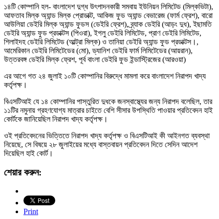
১৪টি কোম্পানি হল- বাংলাদেশ দুগ্ধ উৎপাদনকারী সমবায় ইউনিয়ন লিমিটেড (মিল্কভিটা),
আফতাব মিল্ক অ্যান্ড মিল্ক প্রোডাক্ট, আকিজ ফুড অ্যান্ড বেভারেজ (ফার্ম ফ্রেশ), বারো
আউলিয়া ডেইরি মিল্ক অ্যান্ড ফুডস (ডেইরি ফ্রেশ), ব্র্যাক ডেইরি (আড়ং দুধ), ইছামতি
ডেইরি অ্যান্ড ফুড প্রডাক্টস (পিওরা), ইগলু ডেইরি লিমিটেড, প্রাণ ডেইরি লিমিটেড,
শিলাইদহ ডেইরি লিমিটেড (আল্ট্রা মিল্ক) ও তানিয়া ডেইরি অ্যান্ড ফুড প্রডাক্টস।,
আমেরিকান ডেইরি লিমিটেডের (মো), ড্যানিশ ডেইরি ফার্ম লিমিটেডের (আয়রান),
উত্তরবঙ্গ ডেইরি মিল্ক ফ্রেশ, পূর্ব বাংলা ডেইরি ফুড ইন্ডাস্ট্রিজের (আরওয়া)
এর আগে গত ২৪ জুলাই ১০টি কোম্পানির বিরুদ্ধে মামলা করে বাংলাদেশ নিরাপদ খাদ্য
কর্তৃপক্ষ।
বিএসটিআই যে ১৪ কোম্পানির পাস্তুরিত দুধকে জনস্বাস্থ্যের জন্য নিরাপদ বলেছিল, তার
১১টির নমুনায় গ্রহণযোগ্য মাত্রার চাইতে বেশি সীসার উপস্থিতি পাওয়ার প্রতিবেদন হাই
কোর্টকে জানিয়েছিল নিরাপদ খাদ্য কর্তৃপক্ষ।
ওই প্রতিবেদনের ভিত্তিতে নিরাপদ খাদ্য কর্তৃপক্ষ ও বিএসটিআই কী আইনগত ব্যবস্থা
নিয়েছে, সে বিষয়ে ২৮ জুলাইয়ের মধ্যে বাস্তবায়ন প্রতিবেদন দিতে সেদিন আদেশ
দিয়েছিল হাই কোর্ট।
শেয়ার করুন:
Print