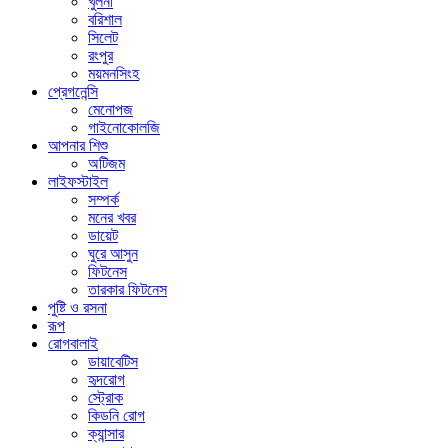
খুলনা
বরিশাল
সিলেট
রংপুর
ময়মনসিংহ
প্রেগনেন্সি
মেনোপজ
গাইনোকোলজি
আপনার শিশু
অটিজম
লাইফস্টাইল
সম্পর্ক
মনের খবর
ডায়েট
ঘুরে আসুন
ফিটনেস
তারকার ফিটনেস
পুষ্টি ও রসনা
রূপ
রোগবালাই
ডায়াবেটিস
হৃদরোগ
স্ট্রোক
কিডনি রোগ
ক্যান্সার