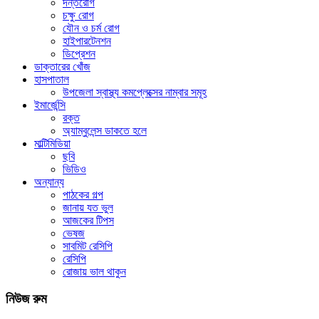
দন্তরোগ
চক্ষু রোগ
যৌন ও চর্ম রোগ
হাইপারটেনশন
ডিপ্রেশন
ডাক্তারের খোঁজ
হাসপাতাল
উপজেলা স্বাস্থ্য কমপ্লেক্সের নাম্বার সমূহ
ইমার্জেন্সি
রক্ত
অ্যাম্বুলেন্স ডাকতে হলে
মাল্টিমিডিয়া
ছবি
ভিডিও
অন্যান্য
পাঠকের গল্প
জানায় যত ভুল
আজকের টিপস
ভেষজ
সাবমিট রেসিপি
রেসিপি
রোজায় ভাল থাকুন
নিউজ রুম