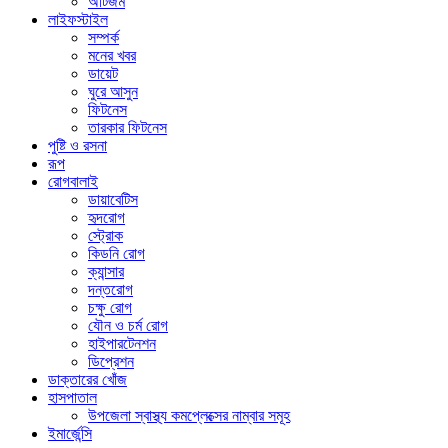
অটিজম
লাইফস্টাইল
সম্পর্ক
মনের খবর
ডায়েট
ঘুরে আসুন
ফিটনেস
তারকার ফিটনেস
পুষ্টি ও রসনা
রূপ
রোগবালাই
ডায়াবেটিস
হৃদরোগ
স্ট্রোক
কিডনি রোগ
ক্যান্সার
দন্তরোগ
চক্ষু রোগ
যৌন ও চর্ম রোগ
হাইপারটেনশন
ডিপ্রেশন
ডাক্তারের খোঁজ
হাসপাতাল
উপজেলা স্বাস্থ্য কমপ্লেক্সের নাম্বার সমূহ
ইমার্জেন্সি