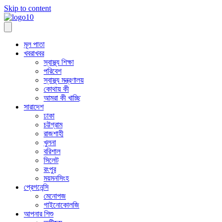
Skip to content
মূল পাতা
খবরাখবর
স্বাস্থ্য শিক্ষা
পরিবেশ
স্বাস্থ্য মন্ত্রণালয়
কোথায় কী
আমরা কী খাচ্ছি
সারাদেশ
ঢাকা
চট্টগ্রাম
রাজশাহী
খুলনা
বরিশাল
সিলেট
রংপুর
ময়মনসিংহ
প্রেগনেন্সি
মেনোপজ
গাইনোকোলজি
আপনার শিশু