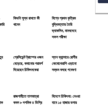
%
কিডনি সুস্থ রাখতে কী
বিশ্বে প্রথম কৃত্রিম
কারি
খাবেন
বুদ্ধিমত্তায় তৈরি
ভ্যাকসিন, মানবদেহে
সফল পরীক্ষা
্যু
প্রেসিডেন্ট ট্রাম্পের ওজন
স্তন ক্যান্সারে রোগীর
বেড়েছে, কমানোর পরামর্শ
কেমোথেরাপি এড়ানো
দিয়েছেন চিকিৎসকেরা
সম্ভব বলছে গবেষণা
রাজশাহীতে তাপমাত্রা
বিদেশে চিকিৎসা: নেওয়া
রোক
কমল ৮ দশমিক ৪ ডিগ্রি
যাবে ১৫ হাজার ডলার