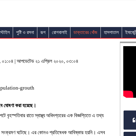
স্টাইল
পুষ্টি ও রসনা
রূপ
রোগবালাই
ডাক্তারের খোঁজ
হাসপাতাল
ইমার্জেন্
২০, ০১:০৪ | আপডেটেড ২১ এপ্রিল ২০২০, ০৩:০৪
েবে ঘোষণা করা হয়েছে।
পটে বৃহস্পতিবার রাতে স্বাস্থ্য অধিদপ্তরের এক বিজ্ঞপ্তিতে এ তথ্য
সের সংক্রমণ ঘটেছে। এর কোনও প্রতিষেধক আবিষ্কার হয়নি। এসব