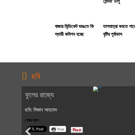
সেন্টার’ চালু
বাজার সিন্ডিকেট ভাঙতে কি
তাপমাত্রা কমতে পার
স্থায়ী কমিশন হচ্ছে
বৃষ্টির পূর্বাভাস
ছবি
ফুলের রাজ্যে
ছবি: মিজান আহমেদ
শেয়ার করুন:
Print