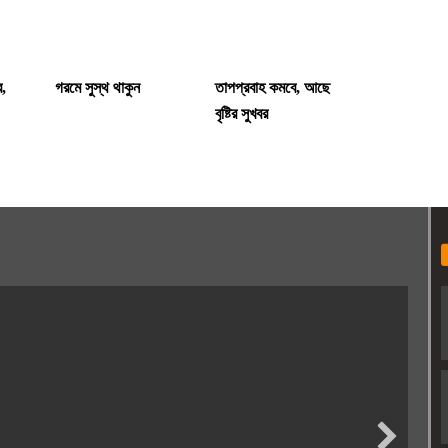
ে,
গরমে সুস্থ থাকুন
তাপপ্রবাহ কমবে, আছে
বৃষ্টির সুখবর