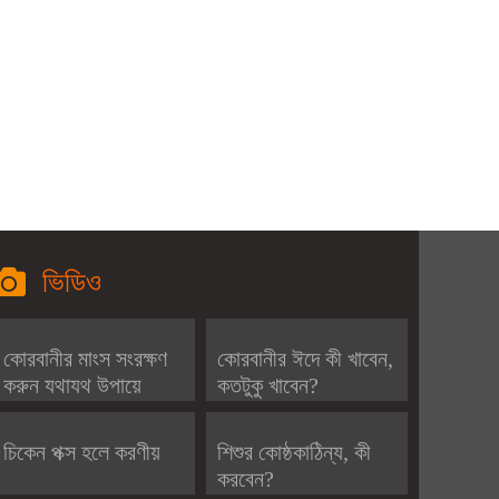
ভিডিও
কোরবানীর মাংস সংরক্ষণ
কোরবানীর ঈদে কী খাবেন,
করুন যথাযথ উপায়ে
কতটুকু খাবেন?
চিকেন পক্স হলে করণীয়
শিশুর কোষ্ঠকাঠিন্য, কী
করবেন?