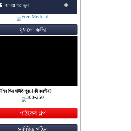
জানায় যত ভুল
হ্যালো ডক্টর
ামিন ডির ঘাটতি পূরণে কী করণীয়?
পাঠকের গল্প
সর্বাধিক পঠিত