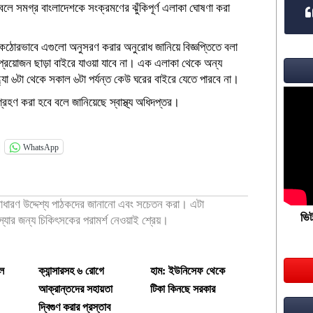
লে সমগ্র বাংলাদেশকে সংক্রমণের ঝুঁকিপূর্ণ এলাকা ঘোষণা করা
 কঠোরভাবে এগুলো অনুসরণ করার অনুরোধ জানিয়ে বিজ্ঞপ্তিতে বলা
রয়োজন ছাড়া বাইরে যাওয়া যাবে না। এক এলাকা থেকে অন্য
ধ্যা ৬টা থেকে সকাল ৬টা পর্যন্ত কেউ ঘরের বাইরে যেতে পারবে না।
গ্রহণ করা হবে বলে জানিয়েছে স্বাস্থ্য অধিদপ্তর।
WhatsApp
 সাধারণ উদ্দেশ্য পাঠকদের জানানো এবং সচেতন করা। এটা
ভিট
মস্যার জন্য চিকিৎসকের পরামর্শ নেওয়াই শ্রেয়।
মল
ক্যান্সারসহ ৬ রোগে
হাম: ইউনিসেফ থেকে
আক্রান্তদের সহায়তা
টিকা কিনছে সরকার
দ্বিগুণ করার প্রস্তাব