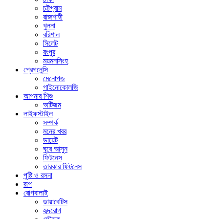
চট্টগ্রাম
রাজশাহী
খুলনা
বরিশাল
সিলেট
রংপুর
ময়মনসিংহ
প্রেগনেন্সি
মেনোপজ
গাইনোকোলজি
আপনার শিশু
অটিজম
লাইফস্টাইল
সম্পর্ক
মনের খবর
ডায়েট
ঘুরে আসুন
ফিটনেস
তারকার ফিটনেস
পুষ্টি ও রসনা
রূপ
রোগবালাই
ডায়াবেটিস
হৃদরোগ