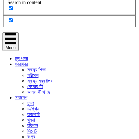
Search in content
Menu
মূল পাতা
খবরাখবর
স্বাস্থ্য শিক্ষা
পরিবেশ
স্বাস্থ্য মন্ত্রণালয়
কোথায় কী
আমরা কী খাচ্ছি
সারাদেশ
ঢাকা
চট্টগ্রাম
রাজশাহী
খুলনা
বরিশাল
সিলেট
রংপুর