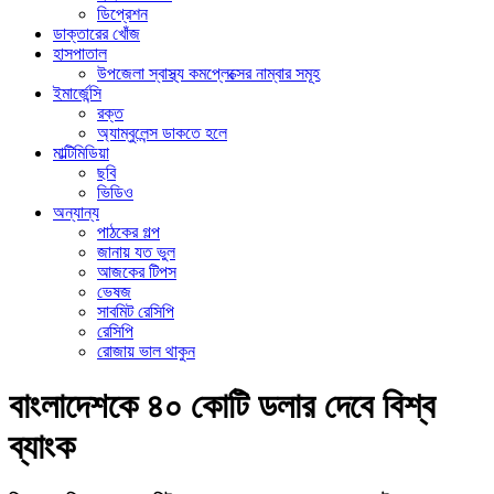
ডিপ্রেশন
ডাক্তারের খোঁজ
হাসপাতাল
উপজেলা স্বাস্থ্য কমপ্লেক্সের নাম্বার সমূহ
ইমার্জেন্সি
রক্ত
অ্যাম্বুলেন্স ডাকতে হলে
মাল্টিমিডিয়া
ছবি
ভিডিও
অন্যান্য
পাঠকের গল্প
জানায় যত ভুল
আজকের টিপস
ভেষজ
সাবমিট রেসিপি
রেসিপি
রোজায় ভাল থাকুন
বাংলাদেশকে ৪০ কোটি ডলার দেবে বিশ্ব
ব্যাংক