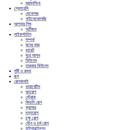
ময়মনসিংহ
প্রেগনেন্সি
মেনোপজ
গাইনোকোলজি
আপনার শিশু
অটিজম
লাইফস্টাইল
সম্পর্ক
মনের খবর
ডায়েট
ঘুরে আসুন
ফিটনেস
তারকার ফিটনেস
পুষ্টি ও রসনা
রূপ
রোগবালাই
ডায়াবেটিস
হৃদরোগ
স্ট্রোক
কিডনি রোগ
ক্যান্সার
দন্তরোগ
চক্ষু রোগ
যৌন ও চর্ম রোগ
হাইপারটেনশন