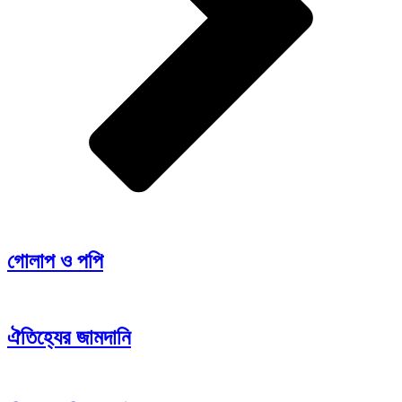
গোলাপ ও পপি
ঐতিহ্যের জামদানি