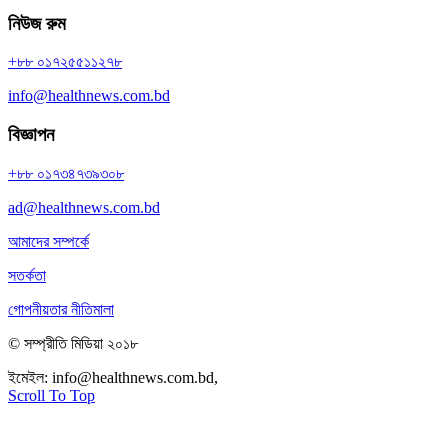
নিউজ রুম
+৮৮ ০১৭২৫৫১১২৭৮
info@healthnews.com.bd
বিজ্ঞাপন
+৮৮ ০১৭৩৪৭৩৯৩০৮
ad@healthnews.com.bd
আমাদের সম্পর্কে
সতর্কতা
গোপনীয়তার নীতিমালা
© সম্প্রীতি মিডিয়া ২০১৮
ইমেইল:
info@healthnews.com.bd,
ফোন: +৮৮ ০১৭৩৪৭৩৯৩০৮।
Scroll To Top