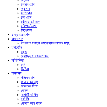
স্ট্রোক
কিডনি রোগ
ক্যান্সার
দন্তরোগ
চক্ষু রোগ
যৌন ও চর্ম রোগ
হাইপারটেনশন
ডিপ্রেশন
ডাক্তারের খোঁজ
হাসপাতাল
উপজেলা স্বাস্থ্য কমপ্লেক্সের নাম্বার সমূহ
ইমার্জেন্সি
রক্ত
অ্যাম্বুলেন্স ডাকতে হলে
মাল্টিমিডিয়া
ছবি
ভিডিও
অন্যান্য
পাঠকের গল্প
জানায় যত ভুল
আজকের টিপস
ভেষজ
সাবমিট রেসিপি
রেসিপি
রোজায় ভাল থাকুন