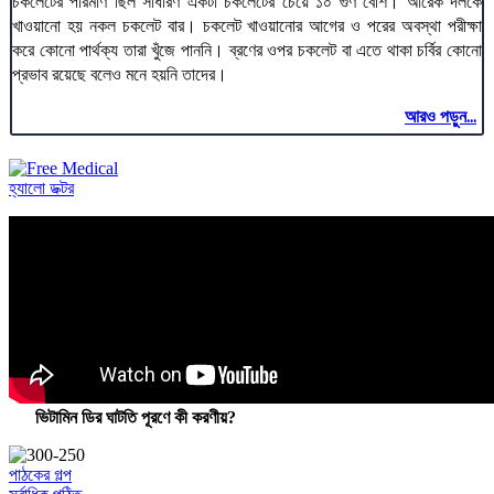
চকলেটের পরিমাণ ছিল সাধারণ একটা চকলেটের চেয়ে ১০ গুণ বেশি। আরেক দলকে
খাওয়ানো হয় নকল চকলেট বার। চকলেট খাওয়ানোর আগের ও পরের অবস্থা পরীক্ষা
করে কোনো পার্থক্য তারা খুঁজে পাননি। ব্রণের ওপর চকলেট বা এতে থাকা চর্বির কোনো
প্রভাব রয়েছে বলেও মনে হয়নি তাদের।
আরও পড়ুন...
হ্যালো ডক্টর
ভিটামিন ডির ঘাটতি পূরণে কী করণীয়?
পাঠকের গল্প