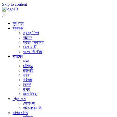
Skip to content
মূল পাতা
খবরাখবর
স্বাস্থ্য শিক্ষা
পরিবেশ
স্বাস্থ্য মন্ত্রণালয়
কোথায় কী
আমরা কী খাচ্ছি
সারাদেশ
ঢাকা
চট্টগ্রাম
রাজশাহী
খুলনা
বরিশাল
সিলেট
রংপুর
ময়মনসিংহ
প্রেগনেন্সি
মেনোপজ
গাইনোকোলজি
আপনার শিশু