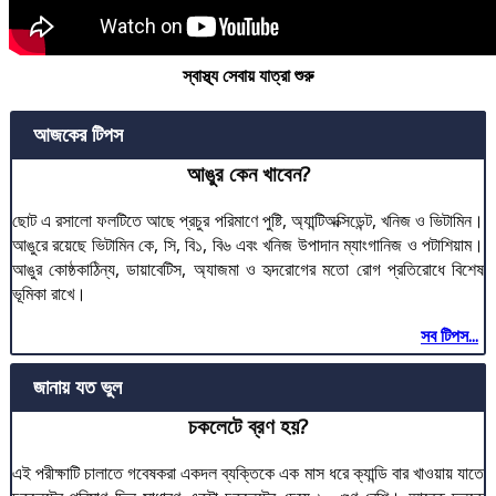
স্বাস্থ্য সেবায় যাত্রা শুরু
আজকের টিপস
আঙুর কেন খাবেন?
ছোট এ রসালো ফলটিতে আছে প্রচুর পরিমাণে পুষ্টি, অ্যান্টিঅক্সিডেন্ট, খনিজ ও ভিটামিন।
আঙুরে রয়েছে ভিটামিন কে, সি, বি১, বি৬ এবং খনিজ উপাদান ম্যাংগানিজ ও পটাশিয়াম।
আঙুর কোষ্ঠকাঠিন্য, ডায়াবেটিস, অ্যাজমা ও হৃদরোগের মতো রোগ প্রতিরোধে বিশেষ
ভূমিকা রাখে।
সব টিপস...
জানায় যত ভুল
চকলেটে ব্রণ হয়?
এই পরীক্ষাটি চালাতে গবেষকরা একদল ব্যক্তিকে এক মাস ধরে ক্যান্ডি বার খাওয়ায় যাতে