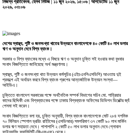
নিজস্ব প্রতিবেদক, হেলথ নিউজ | ১১ জুন ২০২৬, ১৫:০৬ | আপডেটেড ১১ জুন
২০২৬, ০৩:০৬
দেশের
স্বাস্থ্য,
পুষ্টি
ও
জনসংখ্যা
খাতের
উন্নয়নে
বাংলাদেশকে
৪০
কোটি
৪০
লাখ
ডলার
ঋণ
ও
অনুদান
দেবে
বিশ্ব
ব্যাংক।
সরকার ও বিশ্ব ব্যাংকের মধ্যে এ বিষয়ে ঋণ ও অনুদান চুক্তি সই হওয়ার কথা বুধবার
সংবাদ বিজ্ঞপ্তিতে জানিয়েছে অর্থ মন্ত্রণালয়।
স্বাস্থ্য, পুষ্টি ও জনসংখ্যা খাত উন্নয়ন কর্মসূচির (এইচএনপিএসডিপি) আওতায় দুই
প্রকল্পে এই অর্থায়ন করবে বিশ্ব ব্যাংক গ্রুপের আন্তর্জাতিক উন্নয়ন সংস্থা—
আইডিএ।
চুক্তিতে বাংলাদেশ সরকারের পক্ষে অর্থনৈতিক সম্পর্ক বিভাগের সচিব মো. শাহ্রিয়ার
কাদের ছিদ্দিকী এবং বিশ্বব্যাংকের পক্ষে ঢাকায় বিশ্বব্যাংক অফিসের ডিভিশন ডিরেক্টর জ্যঁ
পেসমা সই করেন।
সংবাদ বিজ্ঞপ্তিতে বলা হয়, চুক্তি অনুযায়ী, বিশ্ব ব্যাংক বাংলাদেশকে মোট ২৮৪ দশমিক
৭০ মিলিয়ন স্পেশাল ড্রয়িং রাইটসের (এসডিআর) সমপরিমাণ ৩৭ কোটি ৯০ লাখ মার্কিন
ডলার ঋণ সহায়তা দেবে। পাশাপাশি ২ কোটি ৫০ লাখ ডলার অনুদান দেবে গ্লোবাল
ফাইন্যান্সিং ফ্যাসিলিটি (জিএফএফ) থেকে।