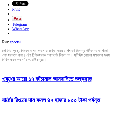
Print
Telegram
WhatsApp
বিষয়:
special
নোটিশ: স্বাস্থ্য বিষয়ক এসব সংবাদ ও তথ্য দেওয়ার সাধারণ উদ্দেশ্য পাঠকদের জানানো
এবং সচেতন করা। এটা চিকিৎসকের পরামর্শের বিকল্প নয়। সুনির্দিষ্ট কোনো সমস্যার জন্য
চিকিৎসকের পরামর্শ নেওয়াই শ্রেয়।
ওষুধের আরো ১৭ কাঁচামাল আমদানিতে শুল্কছাড়
হার্টের রিংয়ের দাম কমল ৪৭ হাজার ৮০০ টাকা পর্যন্ত