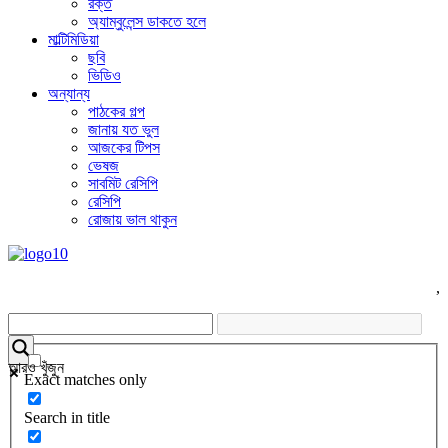
রক্ত
অ্যাম্বুলেন্স ডাকতে হলে
মাল্টিমিডিয়া
ছবি
ভিডিও
অন্যান্য
পাঠকের গল্প
জানায় যত ভুল
আজকের টিপস
ভেষজ
সাবমিট রেসিপি
রেসিপি
রোজায় ভাল থাকুন
,
আরও খুঁজুন
Exact matches only
Search in title