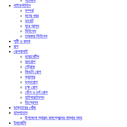
অটিজম
লাইফস্টাইল
সম্পর্ক
মনের খবর
ডায়েট
ঘুরে আসুন
ফিটনেস
তারকার ফিটনেস
পুষ্টি ও রসনা
রূপ
রোগবালাই
ডায়াবেটিস
হৃদরোগ
স্ট্রোক
কিডনি রোগ
ক্যান্সার
দন্তরোগ
চক্ষু রোগ
যৌন ও চর্ম রোগ
হাইপারটেনশন
ডিপ্রেশন
ডাক্তারের খোঁজ
হাসপাতাল
উপজেলা স্বাস্থ্য কমপ্লেক্সের নাম্বার সমূহ
ইমার্জেন্সি