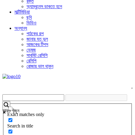
রক্ত
অ্যাম্বুলেন্স ডাকতে হলে
মাল্টিমিডিয়া
ছবি
ভিডিও
অন্যান্য
পাঠকের গল্প
জানায় যত ভুল
আজকের টিপস
ভেষজ
সাবমিট রেসিপি
রেসিপি
রোজায় ভাল থাকুন
,
আরও খুঁজুন
Exact matches only
Search in title