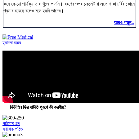
করে কোনো পার্থক্য তারা খুঁজে পাননি। ব্রণের ওপর চকলেট বা এতে থাকা চর্বির কোনো
প্রভাব রয়েছে বলেও মনে হয়নি তাদের।
আরও পড়ুন...
হ্যালো ডক্টর
ভিটামিন ডির ঘাটতি পূরণে কী করণীয়?
পাঠকের গল্প
সর্বাধিক পঠিত