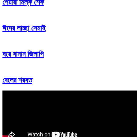
পেয়ারা মিল্ক শেক
ঈদের লাচ্ছা সেমাই
ঘরে বানান জিলাপি
বেলের শরবত