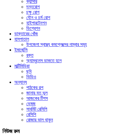
ক্যান্সার
দন্তরোগ
চক্ষু রোগ
যৌন ও চর্ম রোগ
হাইপারটেনশন
ডিপ্রেশন
ডাক্তারের খোঁজ
হাসপাতাল
উপজেলা স্বাস্থ্য কমপ্লেক্সের নাম্বার সমূহ
ইমার্জেন্সি
রক্ত
অ্যাম্বুলেন্স ডাকতে হলে
মাল্টিমিডিয়া
ছবি
ভিডিও
অন্যান্য
পাঠকের গল্প
জানায় যত ভুল
আজকের টিপস
ভেষজ
সাবমিট রেসিপি
রেসিপি
রোজায় ভাল থাকুন
নিউজ রুম