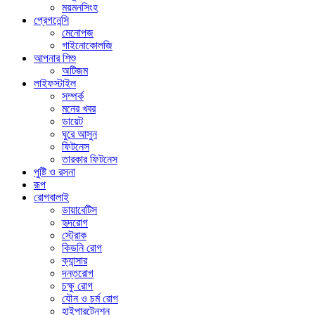
ময়মনসিংহ
প্রেগনেন্সি
মেনোপজ
গাইনোকোলজি
আপনার শিশু
অটিজম
লাইফস্টাইল
সম্পর্ক
মনের খবর
ডায়েট
ঘুরে আসুন
ফিটনেস
তারকার ফিটনেস
পুষ্টি ও রসনা
রূপ
রোগবালাই
ডায়াবেটিস
হৃদরোগ
স্ট্রোক
কিডনি রোগ
ক্যান্সার
দন্তরোগ
চক্ষু রোগ
যৌন ও চর্ম রোগ
হাইপারটেনশন