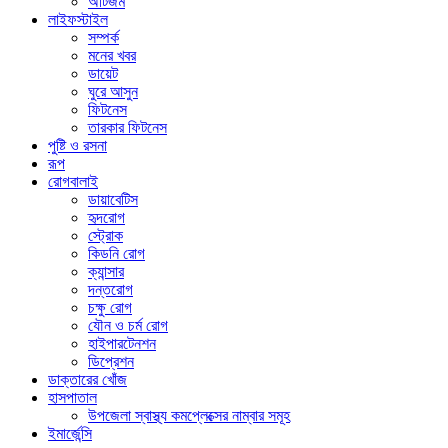
অটিজম
লাইফস্টাইল
সম্পর্ক
মনের খবর
ডায়েট
ঘুরে আসুন
ফিটনেস
তারকার ফিটনেস
পুষ্টি ও রসনা
রূপ
রোগবালাই
ডায়াবেটিস
হৃদরোগ
স্ট্রোক
কিডনি রোগ
ক্যান্সার
দন্তরোগ
চক্ষু রোগ
যৌন ও চর্ম রোগ
হাইপারটেনশন
ডিপ্রেশন
ডাক্তারের খোঁজ
হাসপাতাল
উপজেলা স্বাস্থ্য কমপ্লেক্সের নাম্বার সমূহ
ইমার্জেন্সি