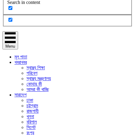
Search in content
Menu
মূল পাতা
খবরাখবর
স্বাস্থ্য শিক্ষা
পরিবেশ
স্বাস্থ্য মন্ত্রণালয়
কোথায় কী
আমরা কী খাচ্ছি
সারাদেশ
ঢাকা
চট্টগ্রাম
রাজশাহী
খুলনা
বরিশাল
সিলেট
রংপুর