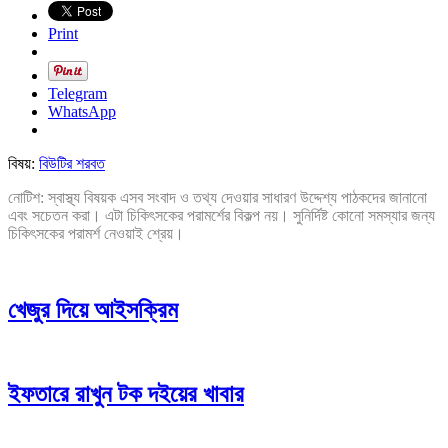
Print
Telegram
WhatsApp
বিষয়:
বিউটির শরবত
নোটিশ: স্বাস্থ্য বিষয়ক এসব সংবাদ ও তথ্য দেওয়ার সাধারণ উদ্দেশ্য পাঠকদের জানানো
এবং সচেতন করা। এটা চিকিৎসকের পরামর্শের বিকল্প নয়। সুনির্দিষ্ট কোনো সমস্যার জন্য
চিকিৎসকের পরামর্শ নেওয়াই শ্রেয়।
খেজুর দিয়ে আইসক্রিম
ইফতারে রাখুন টক দইয়ের খাবার