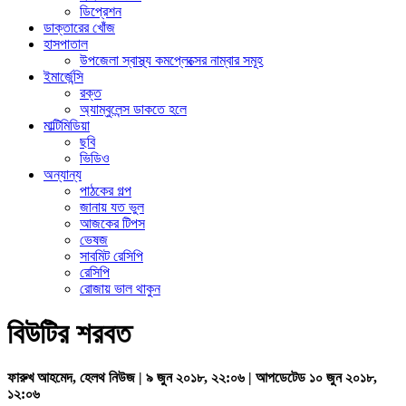
ডিপ্রেশন
ডাক্তারের খোঁজ
হাসপাতাল
উপজেলা স্বাস্থ্য কমপ্লেক্সের নাম্বার সমূহ
ইমার্জেন্সি
রক্ত
অ্যাম্বুলেন্স ডাকতে হলে
মাল্টিমিডিয়া
ছবি
ভিডিও
অন্যান্য
পাঠকের গল্প
জানায় যত ভুল
আজকের টিপস
ভেষজ
সাবমিট রেসিপি
রেসিপি
রোজায় ভাল থাকুন
বিউটির শরবত
ফারুখ আহমেদ, হেলথ নিউজ | ৯ জুন ২০১৮, ২২:০৬ | আপডেটেড ১০ জুন ২০১৮,
১২:০৬