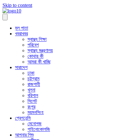
Skip to content
মূল পাতা
খবরাখবর
স্বাস্থ্য শিক্ষা
পরিবেশ
স্বাস্থ্য মন্ত্রণালয়
কোথায় কী
আমরা কী খাচ্ছি
সারাদেশ
ঢাকা
চট্টগ্রাম
রাজশাহী
খুলনা
বরিশাল
সিলেট
রংপুর
ময়মনসিংহ
প্রেগনেন্সি
মেনোপজ
গাইনোকোলজি
আপনার শিশু