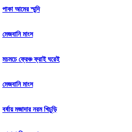
পাকা আমের স্মুদি
মেজবানি মাংস
মচমচে ফ্রেঞ্চ ফ্রাই ঘরেই
মেজবানি মাংস
বর্ষায় মজাদার নরম খিচুড়ি