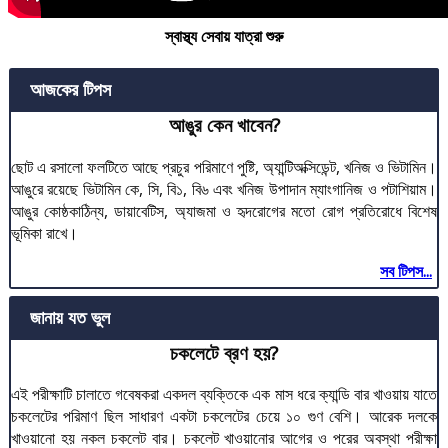
স্বাস্থ্য সেবায় যাত্রা শুরু
আজকের টিপস
আঙুর কেন খাবেন?
ছোট এ রসালো ফলটিতে আছে প্রচুর পরিমাণে পুষ্টি, অ্যান্টিঅক্সিডেন্ট, খনিজ ও ভিটামিন।
আঙুরে রয়েছে ভিটামিন কে, সি, বি১, বি৬ এবং খনিজ উপাদান ম্যাংগানিজ ও পটাশিয়াম।
আঙুর কোষ্ঠকাঠিন্য, ডায়াবেটিস, অ্যাজমা ও হৃদরোগের মতো রোগ প্রতিরোধে বিশেষ
ভূমিকা রাখে।
সব টিপস...
জানায় যত ভুল
চকলেটে ব্রণ হয়?
এই পরীক্ষাটি চালাতে গবেষকরা একদল ব্যক্তিকে এক মাস ধরে ক্যান্ডি বার খাওয়ায় যাতে
চকলেটের পরিমাণ ছিল সাধারণ একটা চকলেটের চেয়ে ১০ গুণ বেশি। আরেক দলকে
খাওয়ানো হয় নকল চকলেট বার। চকলেট খাওয়ানোর আগের ও পরের অবস্থা পরীক্ষা