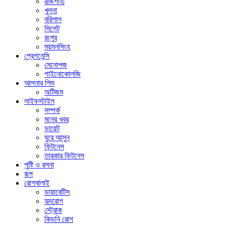
রাজশাহী
খুলনা
বরিশাল
সিলেট
রংপুর
ময়মনসিংহ
প্রেগনেন্সি
মেনোপজ
গাইনোকোলজি
আপনার শিশু
অটিজম
লাইফস্টাইল
সম্পর্ক
মনের খবর
ডায়েট
ঘুরে আসুন
ফিটনেস
তারকার ফিটনেস
পুষ্টি ও রসনা
রূপ
রোগবালাই
ডায়াবেটিস
হৃদরোগ
স্ট্রোক
কিডনি রোগ