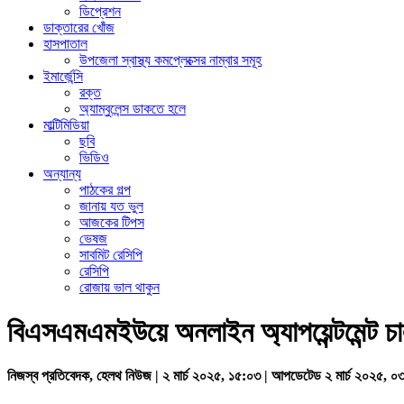
ডিপ্রেশন
ডাক্তারের খোঁজ
হাসপাতাল
উপজেলা স্বাস্থ্য কমপ্লেক্সের নাম্বার সমূহ
ইমার্জেন্সি
রক্ত
অ্যাম্বুলেন্স ডাকতে হলে
মাল্টিমিডিয়া
ছবি
ভিডিও
অন্যান্য
পাঠকের গল্প
জানায় যত ভুল
আজকের টিপস
ভেষজ
সাবমিট রেসিপি
রেসিপি
রোজায় ভাল থাকুন
বিএসএমএমইউয়ে অনলাইন অ্যাপয়েন্টমেন্ট চা
নিজস্ব প্রতিবেদক, হেলথ নিউজ | ২ মার্চ ২০২৫, ১৫:০৩ | আপডেটেড ২ মার্চ ২০২৫, ০