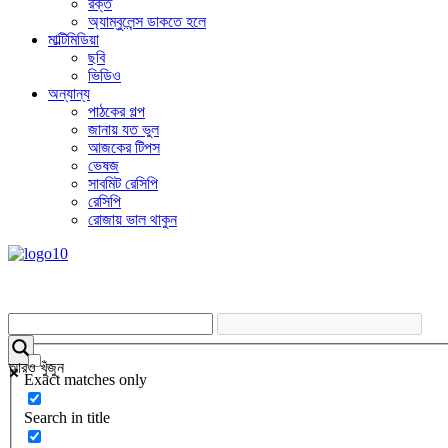
রক্ত
অ্যাম্বুলেন্স ডাকতে হলে
মাল্টিমিডিয়া
ছবি
ভিডিও
অন্যান্য
পাঠকের গল্প
জানায় যত ভুল
আজকের টিপস
ভেষজ
সাবমিট রেসিপি
রেসিপি
রোজায় ভাল থাকুন
আরও খুঁজুন
Exact matches only
Search in title