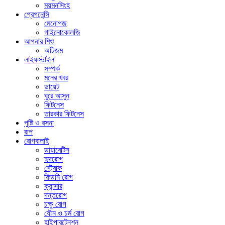
ময়মনসিংহ
প্রেগনেন্সি
মেনোপজ
গাইনোকোলজি
আপনার শিশু
অটিজম
লাইফস্টাইল
সম্পর্ক
মনের খবর
ডায়েট
ঘুরে আসুন
ফিটনেস
তারকার ফিটনেস
পুষ্টি ও রসনা
রূপ
রোগবালাই
ডায়াবেটিস
হৃদরোগ
স্ট্রোক
কিডনি রোগ
ক্যান্সার
দন্তরোগ
চক্ষু রোগ
যৌন ও চর্ম রোগ
হাইপারটেনশন