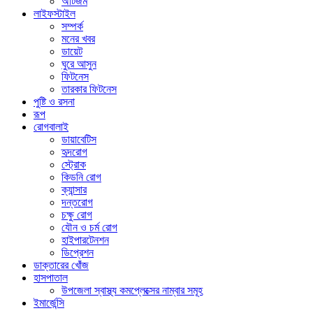
অটিজম
লাইফস্টাইল
সম্পর্ক
মনের খবর
ডায়েট
ঘুরে আসুন
ফিটনেস
তারকার ফিটনেস
পুষ্টি ও রসনা
রূপ
রোগবালাই
ডায়াবেটিস
হৃদরোগ
স্ট্রোক
কিডনি রোগ
ক্যান্সার
দন্তরোগ
চক্ষু রোগ
যৌন ও চর্ম রোগ
হাইপারটেনশন
ডিপ্রেশন
ডাক্তারের খোঁজ
হাসপাতাল
উপজেলা স্বাস্থ্য কমপ্লেক্সের নাম্বার সমূহ
ইমার্জেন্সি