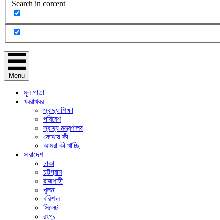
Search in content
Menu
মূল পাতা
খবরাখবর
স্বাস্থ্য শিক্ষা
পরিবেশ
স্বাস্থ্য মন্ত্রণালয়
কোথায় কী
আমরা কী খাচ্ছি
সারাদেশ
ঢাকা
চট্টগ্রাম
রাজশাহী
খুলনা
বরিশাল
সিলেট
রংপুর