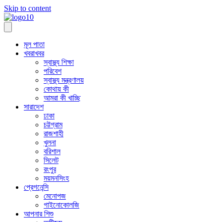
Skip to content
মূল পাতা
খবরাখবর
স্বাস্থ্য শিক্ষা
পরিবেশ
স্বাস্থ্য মন্ত্রণালয়
কোথায় কী
আমরা কী খাচ্ছি
সারাদেশ
ঢাকা
চট্টগ্রাম
রাজশাহী
খুলনা
বরিশাল
সিলেট
রংপুর
ময়মনসিংহ
প্রেগনেন্সি
মেনোপজ
গাইনোকোলজি
আপনার শিশু