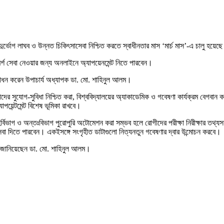
দুর্ভোগ লাঘব ও উন্নত চিকিৎসাসেবা নিশ্চিত করতে স্বাধীনতার মাস ‘মার্চ মাস’-এ চালু হয়েছে
শ সেবা নেওয়ার জন্য অনলাইনে অ্যাপয়েনমেন্ট নিতে পারবেন।
 উদ্বোধন করেন উপাচার্য অধ্যাপক ডা. মো. শাহিনুল আলম।
ুযোগ-সুবিধা নিশ্চিত করা, বিশ্ববিদ্যালয়ের অ্যাকাডেমিক ও গবেষণা কার্যক্রম বেগবান করতে 
য়েন্টমেন্ট বিশেষ ভূমিকা রাখবে।
হির্বিভাগ ও অন্তঃবিভাগ পুরোপুরি অটোমেশন করা সম্ভব হলে রোগীদের পরীক্ষা নিরীক্ষার তথ্য
সেবা দিতে পারবেন। একইসঙ্গে সংগৃহীত ডাটাগুলো নিত্যনতুন গবেষণার দ্বার উন্মোচন করবে।
ে জানিয়েছেন ডা. মো. শাহিনুল আলম।