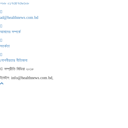
+৮৮ ০১৭৩৪৭৩৯৩০৮
ad@healthnews.com.bd
আমাদের সম্পর্কে
সতর্কতা
গোপনীয়তার নীতিমালা
© সম্প্রীতি মিডিয়া ২০১৮
ফোন: +৮৮ ০১৭৩৪৭৩৯৩০৮।
ইমেইল:
info@healthnews.com.bd,
Scroll
To
Top