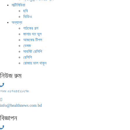
মাল্টিমিডিয়া
ছবি
ভিডিও
অন্যান্য
পাঠকের গল্প
জানায় যত ভুল
আজকের টিপস
ভেষজ
সাবমিট রেসিপি
রেসিপি
রোজায় ভাল থাকুন
নিউজ রুম
+৮৮ ০১৭২৫৫১১২৭৮
info@healthnews.com.bd
বিজ্ঞাপন