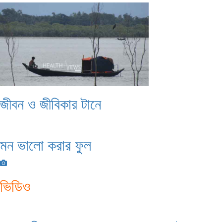
জীবন ও জীবিকার টানে
মন ভালো করার ফুল
ভিডিও