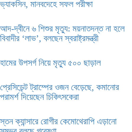
ভ্যাকসিন, মানবদেহে সফল পরীক্ষা
আদ-দ্বীনে ৬ শিশুর মৃত্যু: ময়নাতদন্ত না হলে
বিবাদীর ‘লাভ’, বলছেন স্বরাষ্ট্রমন্ত্রী
হামের উপসর্গ নিয়ে মৃত্যু ৫০০ ছাড়াল
প্রেসিডেন্ট ট্রাম্পের ওজন বেড়েছে, কমানোর
পরামর্শ দিয়েছেন চিকিৎসকেরা
স্তন ক্যান্সারে রোগীর কেমোথেরাপি এড়ানো
সম্ভব বলছে গবেষণা