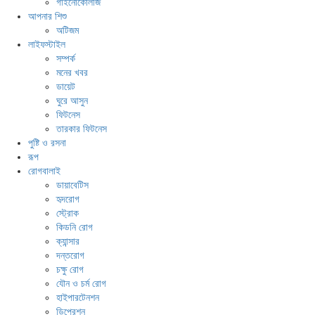
গাইনোকোলজি
আপনার শিশু
অটিজম
লাইফস্টাইল
সম্পর্ক
মনের খবর
ডায়েট
ঘুরে আসুন
ফিটনেস
তারকার ফিটনেস
পুষ্টি ও রসনা
রূপ
রোগবালাই
ডায়াবেটিস
হৃদরোগ
স্ট্রোক
কিডনি রোগ
ক্যান্সার
দন্তরোগ
চক্ষু রোগ
যৌন ও চর্ম রোগ
হাইপারটেনশন
ডিপ্রেশন