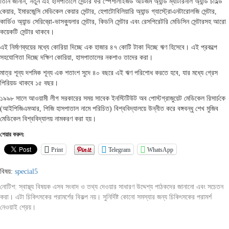
তিনি জানান, নতুন এই হাসপাতালে সেন্টার ফর স্পেশালাইজড অটিজম অ্যান্ড ম্যাটারনাল অ্যান্ড চাইল্ড
কেয়ার, ইমারজেন্সি মেডিকেল কেয়ার সেন্টার, হেপাটোবিলিয়ারি অ্যান্ড গ্যাস্ট্রোএনটারোলজি সেন্টার,
কার্ডিও অ্যান্ড সেরিব্রো-ভাসক্যুলার সেন্টার, কিডনি সেন্টার এবং রেসপিরেটরি মেডিসিন সেন্টারসহ আরো
কয়েকটি সেন্টার থাকবে।
এই নির্মাণব্যয়ের মধ্যে কোরিয়া দিচ্ছে এক হাজার ৪৭ কোটি টাকা দিচ্ছে ঋণ হিসেবে। এই প্রকল্পে
সহযোগিতা দিচ্ছে দক্ষিণ কোরিয়া, হাসপাতালের নকশাও তাদের করা।
মাত্র শূন্য দশমিক শূন্য এক শতাংশ সুদে ৪০ বছরে এই ঋণ পরিশোধ করতে হবে, যার মধ্যে গ্রেস
পিরিয়ড থাকবে ১৫ বছর।
১৯৯৮ সালে আওয়ামী লীগ সরকারের সময় সাবেক ইনস্টিটিউট অব পোস্টগ্রাজুয়েট মেডিকেল রিসার্চকে
(আইপিজিএমআর, পিজি হাসপাতাল নামে পরিচিত) বিশ্ববিদ্যালয়ে উন্নীত করে বঙ্গবন্ধু শেখ মুজিব
মেডিকেল বিশ্ববিদ্যালয় নামকরণ করা হয়।
শেয়ার করুন:
Print
Telegram
WhatsApp
বিষয়:
special5
নোটিশ: স্বাস্থ্য বিষয়ক এসব সংবাদ ও তথ্য দেওয়ার সাধারণ উদ্দেশ্য পাঠকদের জানানো এবং সচেতন
করা। এটা চিকিৎসকের পরামর্শের বিকল্প নয়। সুনির্দিষ্ট কোনো সমস্যার জন্য চিকিৎসকের পরামর্শ
নেওয়াই শ্রেয়।