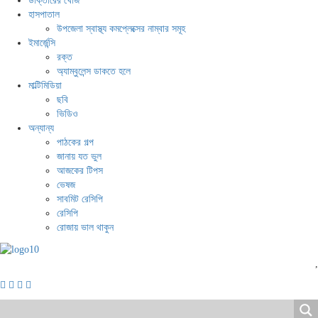
ডাক্তারের খোঁজ
হাসপাতাল
উপজেলা স্বাস্থ্য কমপ্লেক্সের নাম্বার সমূহ
ইমার্জেন্সি
রক্ত
অ্যাম্বুলেন্স ডাকতে হলে
মাল্টিমিডিয়া
ছবি
ভিডিও
অন্যান্য
পাঠকের গল্প
জানায় যত ভুল
আজকের টিপস
ভেষজ
সাবমিট রেসিপি
রেসিপি
রোজায় ভাল থাকুন
,