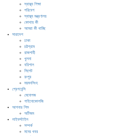
স্বাস্থ্য শিক্ষা
পরিবেশ
স্বাস্থ্য মন্ত্রণালয়
কোথায় কী
আমরা কী খাচ্ছি
সারাদেশ
ঢাকা
চট্টগ্রাম
রাজশাহী
খুলনা
বরিশাল
সিলেট
রংপুর
ময়মনসিংহ
প্রেগনেন্সি
মেনোপজ
গাইনোকোলজি
আপনার শিশু
অটিজম
লাইফস্টাইল
সম্পর্ক
মনের খবর