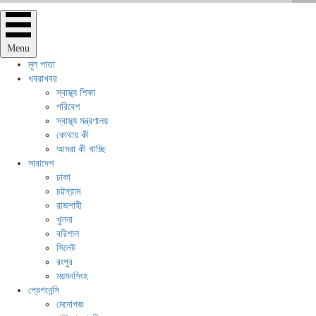
Menu
মূল পাতা
খবরাখবর
স্বাস্থ্য শিক্ষা
পরিবেশ
স্বাস্থ্য মন্ত্রণালয়
কোথায় কী
আমরা কী খাচ্ছি
সারাদেশ
ঢাকা
চট্টগ্রাম
রাজশাহী
খুলনা
বরিশাল
সিলেট
রংপুর
ময়মনসিংহ
প্রেগনেন্সি
মেনোপজ