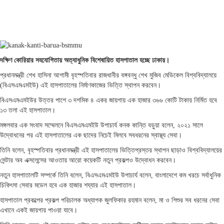
দক্ষিণ কোরিয়ার সহযোগিতায় অত্যাধুনিক বিশেষায়িত হাসপাতাল হচ্ছে ঢাকায়।
প্রধানমন্ত্রী শেখ হাসিনা আগামী বৃহস্পতিবার রাজধানীর বঙ্গবন্ধু শেখ মুজিব মেডিকেল বিশ্ববিদ্যালয়ে
(বিএসএমএমইউ) এই হাসপাতালের নির্মাণকাজের ভিত্তি স্থাপন করবেন।
বিএসএমএমইউর উত্তর পাশে ৩ দশমিক ৪ একর জায়গায় এক হাজার ৩৬৬ কোটি টাকায় নির্মিত হবে
১৩ তলা এই হাসপাতাল।
মঙ্গলবার এক সংবাদ সম্মেলনে বিএসএমএমইউ উপাচার্য কনক কান্তি বড়ুয়া বলেন, ২০২১ সালে
উদ্বোধনের পর এই হাসপাতালের এক ছাদের নিচেই মিলবে সবধরনের স্বাস্থ্য সেবা।
তিনি বলেন, বৃহস্পতিবার প্রধানমন্ত্রী এই হাসপাতালের ভিত্তিপ্রস্তর স্থাপন ছাড়াও বিশ্ববিদ্যালয়ের
সেন্টার অব এক্সলেন্সের আওতায় আরো কয়েকটি নতুন প্রকল্পও উদ্বোধন করবেন।
নতুন হাসপাতালটি সম্পর্কে তিনি বলেন, বিএসএমএমইউ উপাচার্য বলেন, বাংলাদেশে কম খরচে সর্বাধুনিক
চিকিৎসা সেবার মডেল হবে এক হাজার শয্যার এই হাসপাতাল।
হাসপাতাল প্রকল্পের প্রকল্প পরিচালক অধ্যাপক জুলফিকার রহমান বলেন, মা ও শিশুর সব ধরনের সেবা
এখানে একই জায়গায় পাওয়া যাবে।