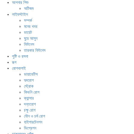
আপনার শিশু
অটিজম
লাইফস্টাইল
সম্পর্ক
মনের খবর
ডায়েট
ঘুরে আসুন
ফিটনেস
তারকার ফিটনেস
পুষ্টি ও রসনা
রূপ
রোগবালাই
ডায়াবেটিস
হৃদরোগ
স্ট্রোক
কিডনি রোগ
ক্যান্সার
দন্তরোগ
চক্ষু রোগ
যৌন ও চর্ম রোগ
হাইপারটেনশন
ডিপ্রেশন