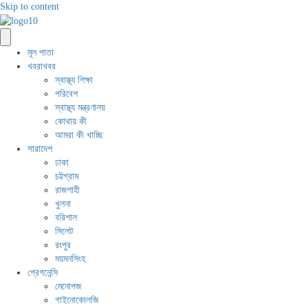
Skip to content
মূল পাতা
খবরাখবর
স্বাস্থ্য শিক্ষা
পরিবেশ
স্বাস্থ্য মন্ত্রণালয়
কোথায় কী
আমরা কী খাচ্ছি
সারাদেশ
ঢাকা
চট্টগ্রাম
রাজশাহী
খুলনা
বরিশাল
সিলেট
রংপুর
ময়মনসিংহ
প্রেগনেন্সি
মেনোপজ
গাইনোকোলজি