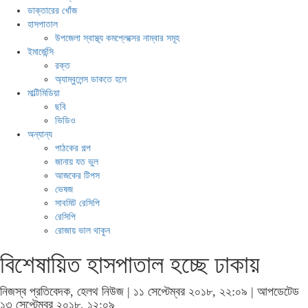
ডাক্তারের খোঁজ
হাসপাতাল
উপজেলা স্বাস্থ্য কমপ্লেক্সের নাম্বার সমূহ
ইমার্জেন্সি
রক্ত
অ্যাম্বুলেন্স ডাকতে হলে
মাল্টিমিডিয়া
ছবি
ভিডিও
অন্যান্য
পাঠকের গল্প
জানায় যত ভুল
আজকের টিপস
ভেষজ
সাবমিট রেসিপি
রেসিপি
রোজায় ভাল থাকুন
বিশেষায়িত হাসপাতাল হচ্ছে ঢাকায়
নিজস্ব প্রতিবেদক, হেলথ নিউজ | ১১ সেপ্টেম্বর ২০১৮, ২২:০৯ | আপডেটেড
১৩ সেপ্টেম্বর ২০১৮, ১২:০৯