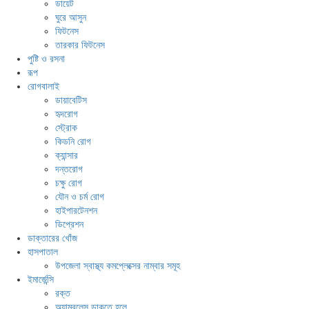
ডায়েট
ঘুরে আসুন
ফিটনেস
তারকার ফিটনেস
পুষ্টি ও রসনা
রূপ
রোগবালাই
ডায়াবেটিস
হৃদরোগ
স্ট্রোক
কিডনি রোগ
ক্যান্সার
দন্তরোগ
চক্ষু রোগ
যৌন ও চর্ম রোগ
হাইপারটেনশন
ডিপ্রেশন
ডাক্তারের খোঁজ
হাসপাতাল
উপজেলা স্বাস্থ্য কমপ্লেক্সের নাম্বার সমূহ
ইমার্জেন্সি
রক্ত
অ্যাম্বুলেন্স ডাকতে হলে