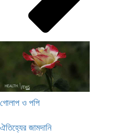
গোলাপ ও পপি
ঐতিহ্যের জামদানি