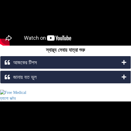
স্বাস্থ্য সেবায় যাত্রা শুরু
আজকের টিপস
জানায় যত ভুল
হ্যালো ডক্টর