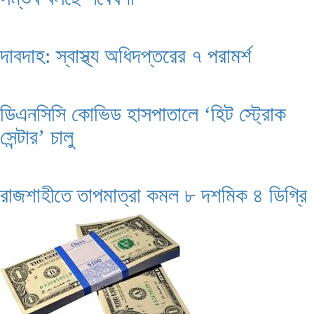
দাবদাহ: স্বাস্থ্য অধিদপ্তরের ৭ পরামর্শ
ডিএনসিসি কোভিড হাসপাতালে ‘হিট স্ট্রোক
সেন্টার’ চালু
রাজশাহীতে তাপমাত্রা কমল ৮ দশমিক ৪ ডিগ্রি