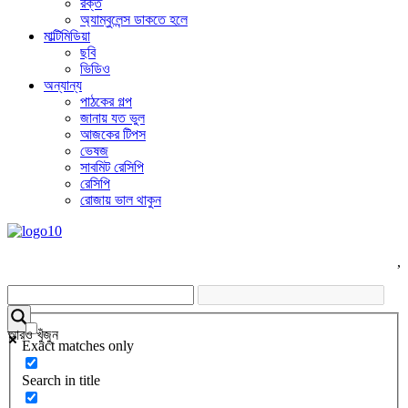
রক্ত
অ্যাম্বুলেন্স ডাকতে হলে
মাল্টিমিডিয়া
ছবি
ভিডিও
অন্যান্য
পাঠকের গল্প
জানায় যত ভুল
আজকের টিপস
ভেষজ
সাবমিট রেসিপি
রেসিপি
রোজায় ভাল থাকুন
,
আরও খুঁজুন
Exact matches only
Search in title