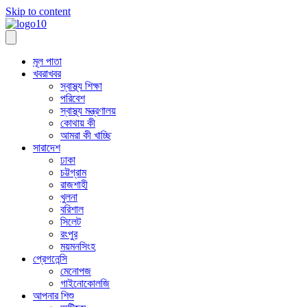
Skip to content
মূল পাতা
খবরাখবর
স্বাস্থ্য শিক্ষা
পরিবেশ
স্বাস্থ্য মন্ত্রণালয়
কোথায় কী
আমরা কী খাচ্ছি
সারাদেশ
ঢাকা
চট্টগ্রাম
রাজশাহী
খুলনা
বরিশাল
সিলেট
রংপুর
ময়মনসিংহ
প্রেগনেন্সি
মেনোপজ
গাইনোকোলজি
আপনার শিশু