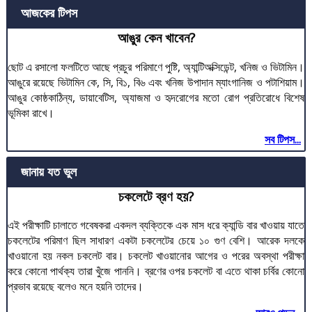
আজকের টিপস
আঙুর কেন খাবেন?
ছোট এ রসালো ফলটিতে আছে প্রচুর পরিমাণে পুষ্টি, অ্যান্টিঅক্সিডেন্ট, খনিজ ও ভিটামিন।
আঙুরে রয়েছে ভিটামিন কে, সি, বি১, বি৬ এবং খনিজ উপাদান ম্যাংগানিজ ও পটাশিয়াম।
আঙুর কোষ্ঠকাঠিন্য, ডায়াবেটিস, অ্যাজমা ও হৃদরোগের মতো রোগ প্রতিরোধে বিশেষ
ভূমিকা রাখে।
সব টিপস...
জানায় যত ভুল
চকলেটে ব্রণ হয়?
এই পরীক্ষাটি চালাতে গবেষকরা একদল ব্যক্তিকে এক মাস ধরে ক্যান্ডি বার খাওয়ায় যাতে
চকলেটের পরিমাণ ছিল সাধারণ একটা চকলেটের চেয়ে ১০ গুণ বেশি। আরেক দলকে
খাওয়ানো হয় নকল চকলেট বার। চকলেট খাওয়ানোর আগের ও পরের অবস্থা পরীক্ষা
করে কোনো পার্থক্য তারা খুঁজে পাননি। ব্রণের ওপর চকলেট বা এতে থাকা চর্বির কোনো
প্রভাব রয়েছে বলেও মনে হয়নি তাদের।