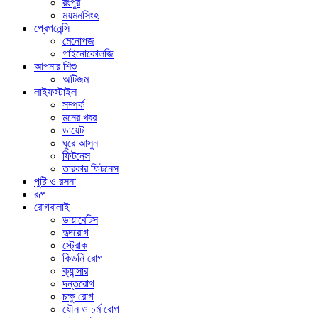
রংপুর
ময়মনসিংহ
প্রেগনেন্সি
মেনোপজ
গাইনোকোলজি
আপনার শিশু
অটিজম
লাইফস্টাইল
সম্পর্ক
মনের খবর
ডায়েট
ঘুরে আসুন
ফিটনেস
তারকার ফিটনেস
পুষ্টি ও রসনা
রূপ
রোগবালাই
ডায়াবেটিস
হৃদরোগ
স্ট্রোক
কিডনি রোগ
ক্যান্সার
দন্তরোগ
চক্ষু রোগ
যৌন ও চর্ম রোগ