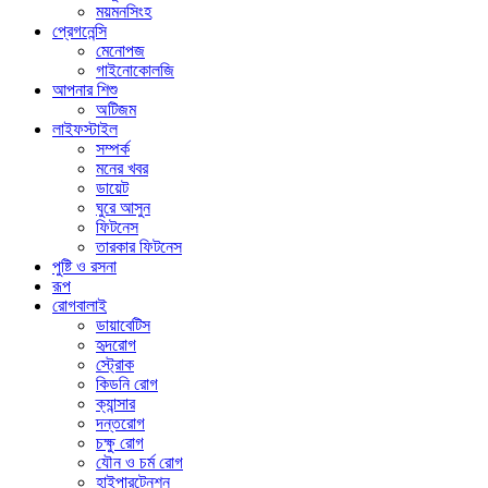
ময়মনসিংহ
প্রেগনেন্সি
মেনোপজ
গাইনোকোলজি
আপনার শিশু
অটিজম
লাইফস্টাইল
সম্পর্ক
মনের খবর
ডায়েট
ঘুরে আসুন
ফিটনেস
তারকার ফিটনেস
পুষ্টি ও রসনা
রূপ
রোগবালাই
ডায়াবেটিস
হৃদরোগ
স্ট্রোক
কিডনি রোগ
ক্যান্সার
দন্তরোগ
চক্ষু রোগ
যৌন ও চর্ম রোগ
হাইপারটেনশন