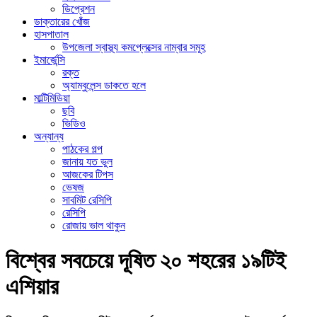
ডিপ্রেশন
ডাক্তারের খোঁজ
হাসপাতাল
উপজেলা স্বাস্থ্য কমপ্লেক্সের নাম্বার সমূহ
ইমার্জেন্সি
রক্ত
অ্যাম্বুলেন্স ডাকতে হলে
মাল্টিমিডিয়া
ছবি
ভিডিও
অন্যান্য
পাঠকের গল্প
জানায় যত ভুল
আজকের টিপস
ভেষজ
সাবমিট রেসিপি
রেসিপি
রোজায় ভাল থাকুন
বিশ্বের সবচেয়ে দূষিত ২০ শহরের ১৯টিই
এশিয়ার