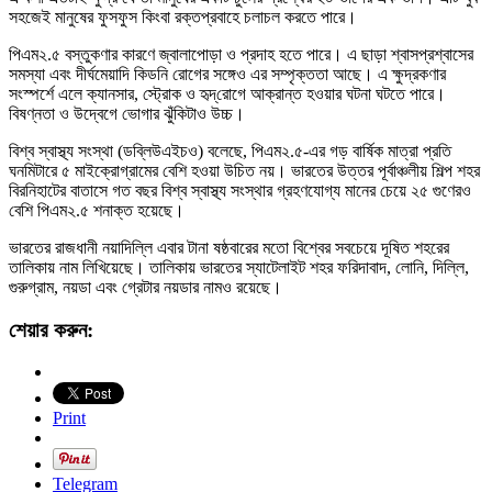
সহজেই মানুষের ফুসফুস কিংবা রক্তপ্রবাহে চলাচল করতে পারে।
পিএম২.৫ বস্তুকণার কারণে জ্বালাপোড়া ও প্রদাহ হতে পারে। এ ছাড়া শ্বাসপ্রশ্বাসের
সমস্যা এবং দীর্ঘমেয়াদি কিডনি রোগের সঙ্গেও এর সম্পৃক্ততা আছে। এ ক্ষুদ্রকণার
সংস্পর্শে এলে ক্যানসার, স্ট্রোক ও হৃদ্‌রোগে আক্রান্ত হওয়ার ঘটনা ঘটতে পারে।
বিষণ্নতা ও উদ্বেগে ভোগার ঝুঁকিটাও উচ্চ।
বিশ্ব স্বাস্থ্য সংস্থা (ডব্লিউএইচও) বলেছে, পিএম২.৫-এর গড় বার্ষিক মাত্রা প্রতি
ঘনমিটারে ৫ মাইক্রোগ্রামের বেশি হওয়া উচিত নয়। ভারতের উত্তর পূর্বাঞ্চলীয় শিল্প শহর
বিরনিহাটের বাতাসে গত বছর বিশ্ব স্বাস্থ্য সংস্থার গ্রহণযোগ্য মানের চেয়ে ২৫ গুণেরও
বেশি পিএম২.৫ শনাক্ত হয়েছে।
ভারতের রাজধানী নয়াদিল্লি এবার টানা ষষ্ঠবারের মতো বিশ্বের সবচেয়ে দূষিত শহরের
তালিকায় নাম লিখিয়েছে। তালিকায় ভারতের স্যাটেলাইট শহর ফরিদাবাদ, লোনি, দিল্লি,
গুরুগ্রাম, নয়ডা এবং গ্রেটার নয়ডার নামও রয়েছে।
শেয়ার করুন:
Print
Telegram