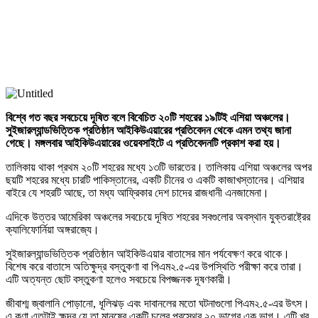
বিশ্বে গত বছর সবচেয়ে দূষিত বলে বিবেচিত ২০টি শহরের ১৯টিই এশিয়া অঞ্চলের।
সুইজারল্যান্ডভিত্তিক প্রতিষ্ঠান আইকিউএয়ারের প্রতিবেদন থেকে এমন তথ্য জানা
গেছে। মঙ্গলবার আইকিউএয়ারের ওয়েবসাইটে এ প্রতিবেদনটি প্রকাশ করা হয়।
তালিকায় থাকা প্রথম ২০টি শহরের মধ্যে ১৩টি ভারতের। তালিকায় এশিয়া অঞ্চলের অপর
ছয়টি শহরের মধ্যে চারটি পাকিস্তানের, একটি চীনের ও একটি কাজাখস্তানের। এশিয়ার
বাইরে যে শহরটি আছে, তা মধ্য আফ্রিকার দেশ চাদের রাজধানী এনজামেনা।
এদিকে উত্তর আমেরিকা অঞ্চলের সবচেয়ে দূষিত শহরের সবগুলোর অবস্থান যুক্তরাষ্ট্রের
ক্যালিফোর্নিয়া অঙ্গরাজ্যে।
সুইজারল্যান্ডভিত্তিক প্রতিষ্ঠান আইকিউএয়ার বাতাসের মান পর্যবেক্ষণ করে থাকে।
বিশেষ করে বাতাসে অতিক্ষুদ্র বস্তুকণা বা পিএম২.৫-এর উপস্থিতি পরীক্ষা করে তারা।
এটি অত্যন্ত ছোট বস্তুকণা হলেও সবচেয়ে বিপজ্জনক দূষণকারী।
জীবাশ্ম জ্বালানি পোড়ানো, ধূলিঝড় এবং দাবানলের মতো ঘটনাগুলো পিএম২.৫-এর উৎস।
এ কণা এতটাই ক্ষুদ্র যে তা মানুষের একটি চুলের প্রস্থের ২০ ভাগের এক ভাগ। এটি খুব