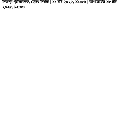
নিজস্ব প্রতিবেদক, হেলথ নিউজ | ১১ মার্চ ২০২৫, ১৯:০৩ | আপডেটেড ১৮ মার্চ
২০২৫, ১২:০৩