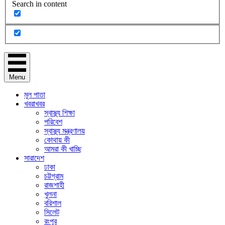
Search in content
Menu
মূল পাতা
খবরাখবর
স্বাস্থ্য শিক্ষা
পরিবেশ
স্বাস্থ্য মন্ত্রণালয়
কোথায় কী
আমরা কী খাচ্ছি
সারাদেশ
ঢাকা
চট্টগ্রাম
রাজশাহী
খুলনা
বরিশাল
সিলেট
রংপুর