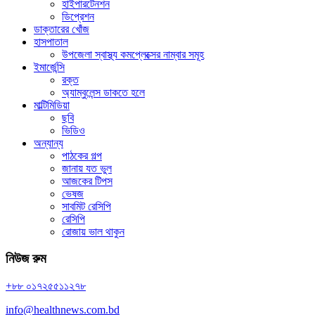
হাইপারটেনশন
ডিপ্রেশন
ডাক্তারের খোঁজ
হাসপাতাল
উপজেলা স্বাস্থ্য কমপ্লেক্সের নাম্বার সমূহ
ইমার্জেন্সি
রক্ত
অ্যাম্বুলেন্স ডাকতে হলে
মাল্টিমিডিয়া
ছবি
ভিডিও
অন্যান্য
পাঠকের গল্প
জানায় যত ভুল
আজকের টিপস
ভেষজ
সাবমিট রেসিপি
রেসিপি
রোজায় ভাল থাকুন
নিউজ রুম
+৮৮ ০১৭২৫৫১১২৭৮
info@healthnews.com.bd