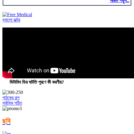
আরও পড়ুন...
হ্যালো ডক্টর
ভিটামিন ডির ঘাটতি পূরণে কী করণীয়?
পাঠকের গল্প
সর্বাধিক পঠিত
ছবি