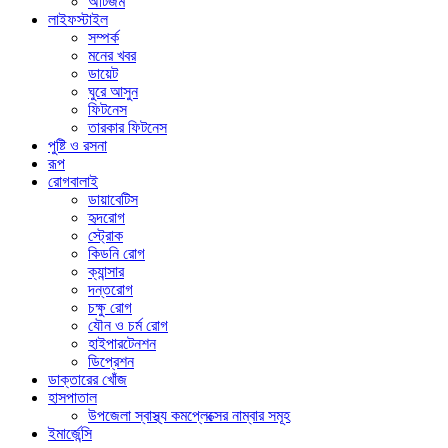
অটিজম
লাইফস্টাইল
সম্পর্ক
মনের খবর
ডায়েট
ঘুরে আসুন
ফিটনেস
তারকার ফিটনেস
পুষ্টি ও রসনা
রূপ
রোগবালাই
ডায়াবেটিস
হৃদরোগ
স্ট্রোক
কিডনি রোগ
ক্যান্সার
দন্তরোগ
চক্ষু রোগ
যৌন ও চর্ম রোগ
হাইপারটেনশন
ডিপ্রেশন
ডাক্তারের খোঁজ
হাসপাতাল
উপজেলা স্বাস্থ্য কমপ্লেক্সের নাম্বার সমূহ
ইমার্জেন্সি