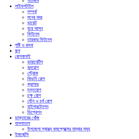
অটিজম
লাইফস্টাইল
সম্পর্ক
মনের খবর
ডায়েট
ঘুরে আসুন
ফিটনেস
তারকার ফিটনেস
পুষ্টি ও রসনা
রূপ
রোগবালাই
ডায়াবেটিস
হৃদরোগ
স্ট্রোক
কিডনি রোগ
ক্যান্সার
দন্তরোগ
চক্ষু রোগ
যৌন ও চর্ম রোগ
হাইপারটেনশন
ডিপ্রেশন
ডাক্তারের খোঁজ
হাসপাতাল
উপজেলা স্বাস্থ্য কমপ্লেক্সের নাম্বার সমূহ
ইমার্জেন্সি