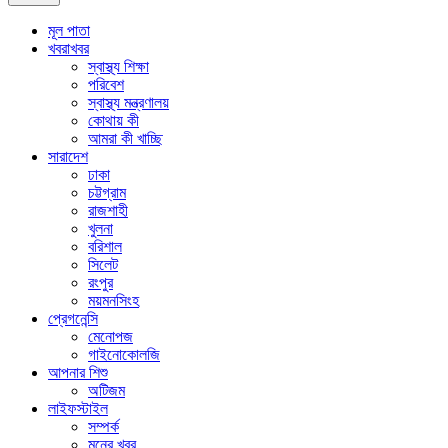
মূল পাতা
খবরাখবর
স্বাস্থ্য শিক্ষা
পরিবেশ
স্বাস্থ্য মন্ত্রণালয়
কোথায় কী
আমরা কী খাচ্ছি
সারাদেশ
ঢাকা
চট্টগ্রাম
রাজশাহী
খুলনা
বরিশাল
সিলেট
রংপুর
ময়মনসিংহ
প্রেগনেন্সি
মেনোপজ
গাইনোকোলজি
আপনার শিশু
অটিজম
লাইফস্টাইল
সম্পর্ক
মনের খবর