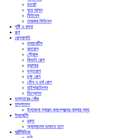
ডায়েট
ঘুরে আসুন
ফিটনেস
তারকার ফিটনেস
পুষ্টি ও রসনা
রূপ
রোগবালাই
ডায়াবেটিস
হৃদরোগ
স্ট্রোক
কিডনি রোগ
ক্যান্সার
দন্তরোগ
চক্ষু রোগ
যৌন ও চর্ম রোগ
হাইপারটেনশন
ডিপ্রেশন
ডাক্তারের খোঁজ
হাসপাতাল
উপজেলা স্বাস্থ্য কমপ্লেক্সের নাম্বার সমূহ
ইমার্জেন্সি
রক্ত
অ্যাম্বুলেন্স ডাকতে হলে
মাল্টিমিডিয়া
ছবি