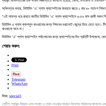
স্বাস্থ্য অধিদপ্তরের এক সংবাদ বিজ্ঞপ্তিতে জানানো হয়েছে, জেলা, উপজেলা ও ইউনিয়ন প
অধিদপ্তর বলছে, ভিটামিন ‘এ’ প্লাস ক্যাম্পেইনের মাধ্যমে বছরে ২ বার ৯৮ শতাংশ শিশু
“এই সাফল্য ধরে রাখতে জাতীয় ভিটামিন ‘এ’ প্লাস ক্যাম্পেইনে ৬-৫৯ মাস বয়সী সকল শি
ভিটামিন এ প্লাস ক্যাপসুল খাওয়ানোর জন্য শিশুদের ভরাপেটে কেন্দ্রে নিয়ে যেতে হবে। টিক
খাওয়ানো যাবে না।
ভিটামিন ‘এ’ প্লাস ক্যাম্পেইন পর্যালোচনার জন্য ক্যাম্পেইনের দিন প্রতিটি উপজেলা, জেলা ও
শেয়ার করুন:
Print
Telegram
WhatsApp
বিষয়:
special3
নোটিশ: স্বাস্থ্য বিষয়ক এসব সংবাদ ও তথ্য দেওয়ার সাধারণ উদ্দেশ্য পাঠকদের জানানো এব