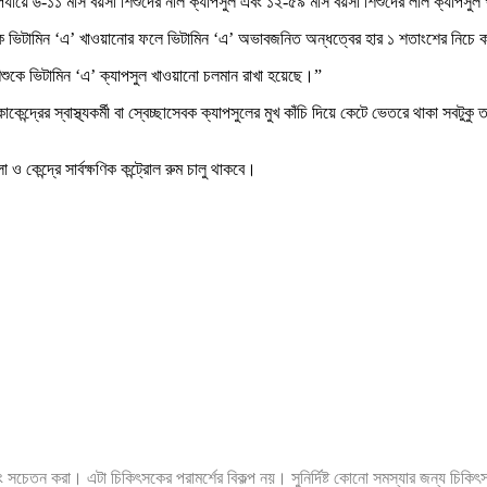
র্যায়ে ৬-১১ মাস বয়সী শিশুদের নীল ক্যাপসুল এবং ১২-৫৯ মাস বয়সী শিশুদের লাল ক্যাপসুল
কে ভিটামিন ‘এ’ খাওয়ানোর ফলে ভিটামিন ‘এ’ অভাবজনিত অন্ধত্বের হার ১ শতাংশের নিচে 
শুকে ভিটামিন ‘এ’ ক্যাপসুল খাওয়ানো চলমান রাখা হয়েছে।”
াকেন্দ্রের স্বাস্থ্যকর্মী বা স্বেচ্ছাসেবক ক্যাপসুলের মুখ কাঁচি দিয়ে কেটে ভেতরে থাকা সব
 কেন্দ্রে সার্বক্ষণিক কন্ট্রোল রুম চালু থাকবে।
ং সচেতন করা। এটা চিকিৎসকের পরামর্শের বিকল্প নয়। সুনির্দিষ্ট কোনো সমস্যার জন্য চিকি