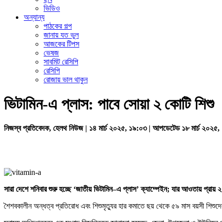
ভিডিও
অন্যান্য
পাঠকের গল্প
জানায় যত ভুল
আজকের টিপস
ভেষজ
সাবমিট রেসিপি
রেসিপি
রোজায় ভাল থাকুন
ভিটামিন-এ প্লাস: পাবে সোয়া ২ কোটি শিশু
নিজস্ব প্রতিবেদক, হেলথ নিউজ | ১৪ মার্চ ২০২৫, ১৯:০৩ | আপডেটেড ১৮ মার্চ ২০২৫
সারা
দেশে
শনিবার
শুরু
হচ্ছে
‘
জাতীয়
ভিটামিন
–
এ
প্লাস
’
ক্যাম্পেইন
;
যার
আওতায়
প্রায়
২
শৈশবকালীন অন্ধত্ব প্রতিরোধ এবং শিশুমৃত্যুর হার কমাতে ছয় থেকে ৫৯ মাস বয়সী শিশুদে