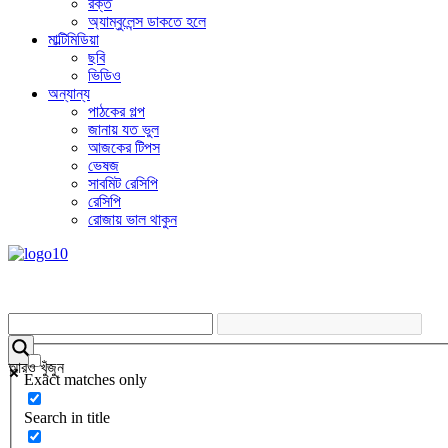
রক্ত
অ্যাম্বুলেন্স ডাকতে হলে
মাল্টিমিডিয়া
ছবি
ভিডিও
অন্যান্য
পাঠকের গল্প
জানায় যত ভুল
আজকের টিপস
ভেষজ
সাবমিট রেসিপি
রেসিপি
রোজায় ভাল থাকুন
আরও খুঁজুন
Exact matches only
Search in title