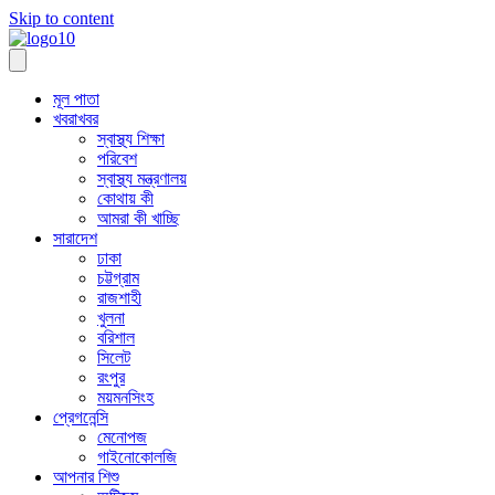
Skip to content
মূল পাতা
খবরাখবর
স্বাস্থ্য শিক্ষা
পরিবেশ
স্বাস্থ্য মন্ত্রণালয়
কোথায় কী
আমরা কী খাচ্ছি
সারাদেশ
ঢাকা
চট্টগ্রাম
রাজশাহী
খুলনা
বরিশাল
সিলেট
রংপুর
ময়মনসিংহ
প্রেগনেন্সি
মেনোপজ
গাইনোকোলজি
আপনার শিশু