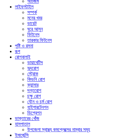
অটিজম
লাইফস্টাইল
সম্পর্ক
মনের খবর
ডায়েট
ঘুরে আসুন
ফিটনেস
তারকার ফিটনেস
পুষ্টি ও রসনা
রূপ
রোগবালাই
ডায়াবেটিস
হৃদরোগ
স্ট্রোক
কিডনি রোগ
ক্যান্সার
দন্তরোগ
চক্ষু রোগ
যৌন ও চর্ম রোগ
হাইপারটেনশন
ডিপ্রেশন
ডাক্তারের খোঁজ
হাসপাতাল
উপজেলা স্বাস্থ্য কমপ্লেক্সের নাম্বার সমূহ
ইমার্জেন্সি