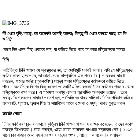
কী খেলে বুদ্ধি বাড়ে, তা অনেকই শুনেছি আমরা; কিন্তু কী খেলে কমতে পারে, তা কি
জানি?
জেনে নিন এমন কিছু খাবারের নাম, যা কমিয়ে দিতে পারে আপনার মস্তিস্কের ক্ষমতা।
চিনি
অতিরিক্ত চিনি খাওয়া যে স্বাস্থ্যকর নয়, তা মোটামুটি সবারই জানা। এটা যে মস্তিষ্কের
ক্ষতির কারণ হতে পারে, তা জানা গেছে সাম্প্রতিক এক গবেষণায়। গবেষকরা ধারণা
করছেন, ফলের শর্করা (ফ্রুকটোস) সমৃদ্ধ খাবার মস্তিষ্কের কর্মক্ষমতা কমিয়ে দিতে
পারে। অন্যদিকে বিশেষ কিছু ওমেগা ৩ ফ্যাটি এসিড ফ্রুকটোসের ক্ষতিকর প্রভাব থেকে
মস্তিষ্ককে রক্ষা করে। এ গবেষণা অবশ্য এখনও প্রাথমিক অবস্থায় রয়েছে। তবে
স্বাস্থ্য বিশেষজ্ঞদের সাধারণ পরামর্শ হল, প্রতিদিনের খাদ্য তালিকায় চিনির পরিমাণ কমিয়ে
ওয়ালনাট, স্যামন, ফ্ল্যাক্স সিড ও সয়াবিনের মতো ওমেগা ৩ সমৃদ্ধ খাবার যুক্ত করুন।
ডায়েট সোডা
চিনির ক্ষতিকর প্রভাব এড়াতে কৃত্রিম চিনি খাওয়া খাওয়া যারা শুরু করেছেন, তাদের হতাশ
করছেন বিশেষজ্ঞরা। তারা বলছেন, এতে ভালো ফলাফল পাওয়ার সম্ভাবনা নেই। ২০১৭
সালে চার হাজার ৩০০ ব্যক্তির খাদ্যাভাসের ওপর চালানো এক গবেষণার ফলাফল