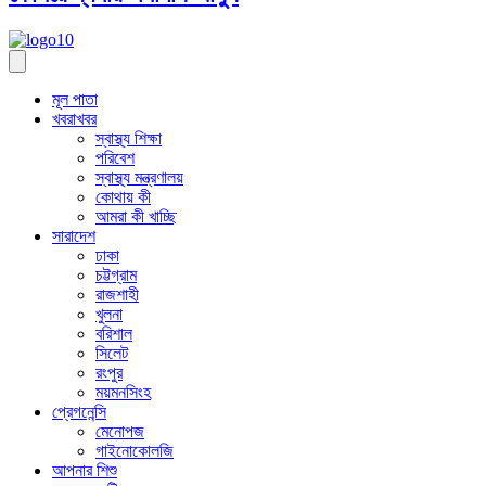
মূল পাতা
খবরাখবর
স্বাস্থ্য শিক্ষা
পরিবেশ
স্বাস্থ্য মন্ত্রণালয়
কোথায় কী
আমরা কী খাচ্ছি
সারাদেশ
ঢাকা
চট্টগ্রাম
রাজশাহী
খুলনা
বরিশাল
সিলেট
রংপুর
ময়মনসিংহ
প্রেগনেন্সি
মেনোপজ
গাইনোকোলজি
আপনার শিশু