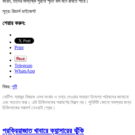
করেন, তাদের মস্তিষ্ক পুরনো স্মৃতি কম মনে রাখতে পারে।
সূত্র: রিডার্স ডাইজেস্ট
শেয়ার করুন:
Print
Telegram
WhatsApp
বিষয়:
পুষ্টি
নোটিশ: স্বাস্থ্য বিষয়ক এসব সংবাদ ও তথ্য দেওয়ার সাধারণ উদ্দেশ্য পাঠকদের জানানো
এবং সচেতন করা। এটা চিকিৎসকের পরামর্শের বিকল্প নয়। সুনির্দিষ্ট কোনো সমস্যার জন্য
চিকিৎসকের পরামর্শ নেওয়াই শ্রেয়।
প্রক্রিয়াজাত খাবারে ক্যান্সারের ঝুঁকি