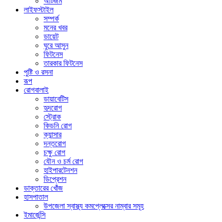
অটিজম
লাইফস্টাইল
সম্পর্ক
মনের খবর
ডায়েট
ঘুরে আসুন
ফিটনেস
তারকার ফিটনেস
পুষ্টি ও রসনা
রূপ
রোগবালাই
ডায়াবেটিস
হৃদরোগ
স্ট্রোক
কিডনি রোগ
ক্যান্সার
দন্তরোগ
চক্ষু রোগ
যৌন ও চর্ম রোগ
হাইপারটেনশন
ডিপ্রেশন
ডাক্তারের খোঁজ
হাসপাতাল
উপজেলা স্বাস্থ্য কমপ্লেক্সের নাম্বার সমূহ
ইমার্জেন্সি