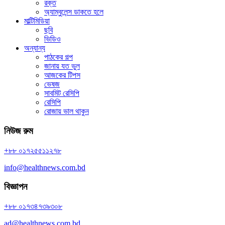
রক্ত
অ্যাম্বুলেন্স ডাকতে হলে
মাল্টিমিডিয়া
ছবি
ভিডিও
অন্যান্য
পাঠকের গল্প
জানায় যত ভুল
আজকের টিপস
ভেষজ
সাবমিট রেসিপি
রেসিপি
রোজায় ভাল থাকুন
নিউজ রুম
+৮৮ ০১৭২৫৫১১২৭৮
info@healthnews.com.bd
বিজ্ঞাপন
+৮৮ ০১৭৩৪৭৩৯৩০৮
ad@healthnews.com.bd