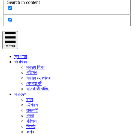
Search in content
Menu
মূল পাতা
খবরাখবর
স্বাস্থ্য শিক্ষা
পরিবেশ
স্বাস্থ্য মন্ত্রণালয়
কোথায় কী
আমরা কী খাচ্ছি
সারাদেশ
ঢাকা
চট্টগ্রাম
রাজশাহী
খুলনা
বরিশাল
সিলেট
রংপুর