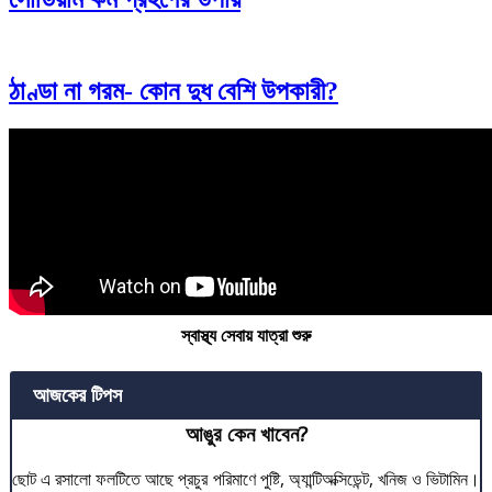
ঠাণ্ডা না গরম- কোন দুধ বেশি উপকারী?
স্বাস্থ্য সেবায় যাত্রা শুরু
আজকের টিপস
আঙুর কেন খাবেন?
ছোট এ রসালো ফলটিতে আছে প্রচুর পরিমাণে পুষ্টি, অ্যান্টিঅক্সিডেন্ট, খনিজ ও ভিটামিন।