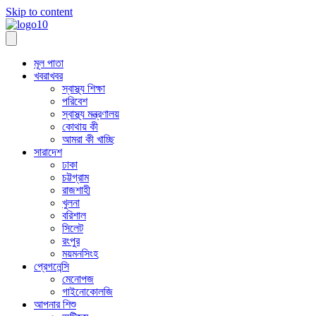
Skip to content
মূল পাতা
খবরাখবর
স্বাস্থ্য শিক্ষা
পরিবেশ
স্বাস্থ্য মন্ত্রণালয়
কোথায় কী
আমরা কী খাচ্ছি
সারাদেশ
ঢাকা
চট্টগ্রাম
রাজশাহী
খুলনা
বরিশাল
সিলেট
রংপুর
ময়মনসিংহ
প্রেগনেন্সি
মেনোপজ
গাইনোকোলজি
আপনার শিশু