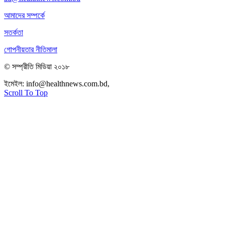
আমাদের সম্পর্কে
সতর্কতা
গোপনীয়তার নীতিমালা
© সম্প্রীতি মিডিয়া ২০১৮
ইমেইল:
info@healthnews.com.bd,
ফোন: +৮৮ ০১৭৩৪৭৩৯৩০৮।
Scroll To Top