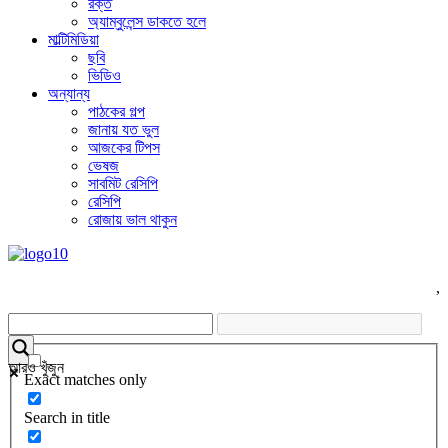
রক্ত
অ্যাম্বুলেন্স ডাকতে হলে
মাল্টিমিডিয়া
ছবি
ভিডিও
অন্যান্য
পাঠকের গল্প
জানায় যত ভুল
আজকের টিপস
ভেষজ
সাবমিট রেসিপি
রেসিপি
রোজায় ভাল থাকুন
,
আরও খুঁজুন
Exact matches only
Search in title