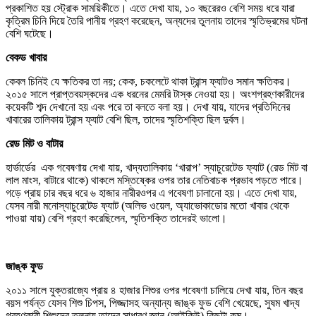
প্রকাশিত হয় স্ট্রোক সাময়িকীতে। এতে দেখা যায়, ১০ বছরেরও বেশি সময় ধরে যারা
কৃত্রিম চিনি দিয়ে তৈরি পানীয় গ্রহণ করেছেন, অন্যদের তুলনায় তাদের স্মৃতিভ্রমের ঘটনা
বেশি ঘটেছে।
বেকড খাবার
কেবল চিনিই যে ক্ষতিকর তা নয়; কেক, চকলেটে থাকা ট্রান্স ফ্যাটও সমান ক্ষতিকর।
২০১৫ সালে প্রাপ্তবয়স্কদের এক ধরনের মেমরি টাস্ক নেওয়া হয়। অংশগ্রহণকারীদের
কয়েকটি শব্দ দেখানো হয় এবং পরে তা বলতে বলা হয়। দেখা যায়, যাদের প্রতিদিনের
খাবারের তালিকায় ট্রান্স ফ্যাট বেশি ছিল, তাদের স্মৃতিশক্তি ছিল দুর্বল।
রেড মিট
ও বাটার
হার্ভার্ডের এক গবেষণায় দেখা যায়, খাদ্যতালিকায় ‘খারাপ’ স্যাচুরেটেড ফ্যাট (রেড মিট বা
লাল মাংস, বাটারে থাকে) থাকলে মস্তিষ্কের ওপর তার নেতিবাচক প্রভাব পড়তে পারে।
গড়ে প্রায় চার বছর ধরে ৬ হাজার নারীরওপর এ গবেষণা চালানো হয়। এতে দেখা যায়,
যেসব নারী মনোস্যাচুরেটেড ফ্যাট (অলিভ ওয়েল, অ্যাভোকাডোর মতো খাবার থেকে
পাওয়া যায়) বেশি গ্রহণ করেছিলেন, স্মৃতিশক্তি তাদেরই ভালো।
জাঙ্ক ফুড
২০১১ সালে যুক্তরাজ্যে প্রায় ৪ হাজার শিশুর ওপর গবেষণা চালিয়ে দেখা যায়, তিন বছর
বয়স পর্যন্ত যেসব শিশু চিপস, পিজ্জাসহ অন্যান্য জাঙ্ক ফুড বেশি খেয়েছে, সুষম খাদ্য
গ্রহণকারী শিশুদের তুলনায় তাদের সাধারণ জ্ঞান (আইকিউ) কিছুটা কম।