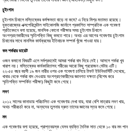
চুইংগাম
চুইংগাম চিবালে মস্তিষ্কের কর্মক্ষমতা বাড়ে না কমে? এ নিয়ে মিশ্র মতামত রয়েছে।
যুক্তরাজ্যের এক্সপেরিমেন্টাল সাইকোলজি জার্নালে প্রকাশিত সাম্প্রতিক এক গবেষণা
প্রতিবেদনে বলা হয়েছে, মানসিক কোনো পরীক্ষার সময় চুইংগাম চিবালে
অংশগ্রহণকারীদের স্মৃতিশক্তি কিছু কমতে পারে। অথচ এর আগের গবেষণায় চুইংগাম
চিবানোর সাথে মানসিক কার্যক্রমের ইতিবাচক সম্পর্ক খুঁজে পাওয়া যায়।
কম শর্করার ডায়েট
ওজন কমানো বিষয়টি এলে সর্বপ্রথমেই আমরা শর্করা বাদ দিয়ে দেই। আসলে শর্করা খুব
খারাপ নয়। মস্তিষ্কের কার্যকারিতাসহ শরীরের আরো কিছু প্রয়োজন মেটায় এটি।
২২-৫৫ বছর বয়সী ১৯ জন নারীর ওপর এক গবেষণা চালিয়ে টাফট ইউনিভার্সিটি দেখেছে,
খাবার থেকে শর্করা বাদ দেওয়ায় অংশগ্রহণকারীদের জ্ঞানগত দক্ষতা (বিশেষ করে
স্মৃতিশক্তি সম্পর্কিত পরীক্ষা) কিছুটা কমে গেছে।
লবণ
২০১২ সালের কানাডায় পরিচালিত এক গবেষণায় দেখা যায়, যারা বেশি মাত্রায় লবণ খায়,
অথচ শরীরচর্চা করে না, অন্যদের তুলনায় দ্রুত তাদের জ্ঞানের স্তর কমে গেছে।
মদ
এক গবেষণায় বলা হয়েছে, প্রাপ্তবয়স্ক যেসব ব্যক্তি দৈনিক সাত থেকে ১০ বার মদ পান