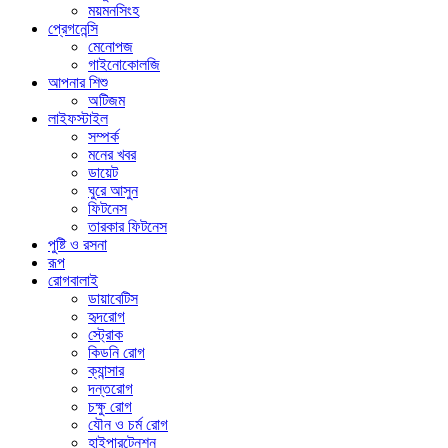
ময়মনসিংহ
প্রেগনেন্সি
মেনোপজ
গাইনোকোলজি
আপনার শিশু
অটিজম
লাইফস্টাইল
সম্পর্ক
মনের খবর
ডায়েট
ঘুরে আসুন
ফিটনেস
তারকার ফিটনেস
পুষ্টি ও রসনা
রূপ
রোগবালাই
ডায়াবেটিস
হৃদরোগ
স্ট্রোক
কিডনি রোগ
ক্যান্সার
দন্তরোগ
চক্ষু রোগ
যৌন ও চর্ম রোগ
হাইপারটেনশন