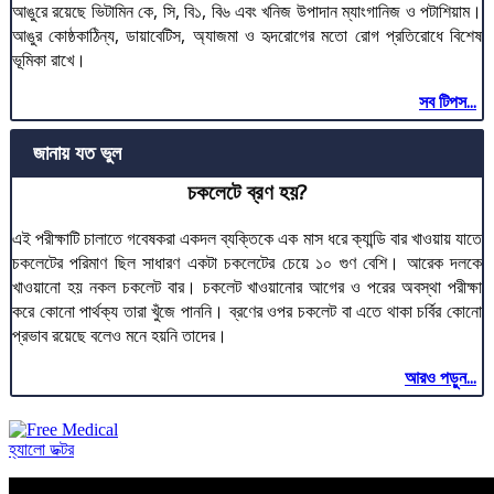
আঙুরে রয়েছে ভিটামিন কে, সি, বি১, বি৬ এবং খনিজ উপাদান ম্যাংগানিজ ও পটাশিয়াম।
আঙুর কোষ্ঠকাঠিন্য, ডায়াবেটিস, অ্যাজমা ও হৃদরোগের মতো রোগ প্রতিরোধে বিশেষ
ভূমিকা রাখে।
সব টিপস...
জানায় যত ভুল
চকলেটে ব্রণ হয়?
এই পরীক্ষাটি চালাতে গবেষকরা একদল ব্যক্তিকে এক মাস ধরে ক্যান্ডি বার খাওয়ায় যাতে
চকলেটের পরিমাণ ছিল সাধারণ একটা চকলেটের চেয়ে ১০ গুণ বেশি। আরেক দলকে
খাওয়ানো হয় নকল চকলেট বার। চকলেট খাওয়ানোর আগের ও পরের অবস্থা পরীক্ষা
করে কোনো পার্থক্য তারা খুঁজে পাননি। ব্রণের ওপর চকলেট বা এতে থাকা চর্বির কোনো
প্রভাব রয়েছে বলেও মনে হয়নি তাদের।
আরও পড়ুন...
হ্যালো ডক্টর