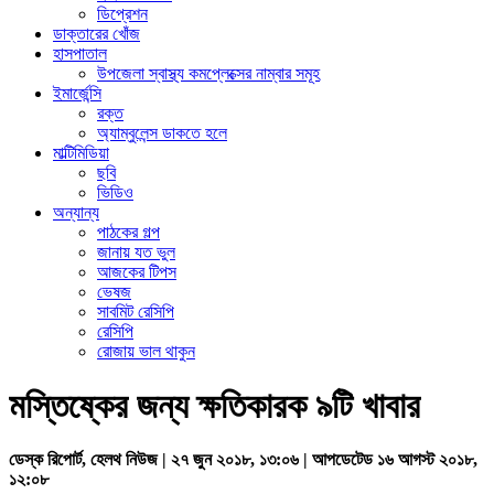
ডিপ্রেশন
ডাক্তারের খোঁজ
হাসপাতাল
উপজেলা স্বাস্থ্য কমপ্লেক্সের নাম্বার সমূহ
ইমার্জেন্সি
রক্ত
অ্যাম্বুলেন্স ডাকতে হলে
মাল্টিমিডিয়া
ছবি
ভিডিও
অন্যান্য
পাঠকের গল্প
জানায় যত ভুল
আজকের টিপস
ভেষজ
সাবমিট রেসিপি
রেসিপি
রোজায় ভাল থাকুন
মস্তিষ্কের জন্য ক্ষতিকারক ৯টি খাবার
ডেস্ক রিপোর্ট, হেলথ নিউজ | ২৭ জুন ২০১৮, ১৩:০৬ | আপডেটেড ১৬ আগস্ট ২০১৮,
১২:০৮