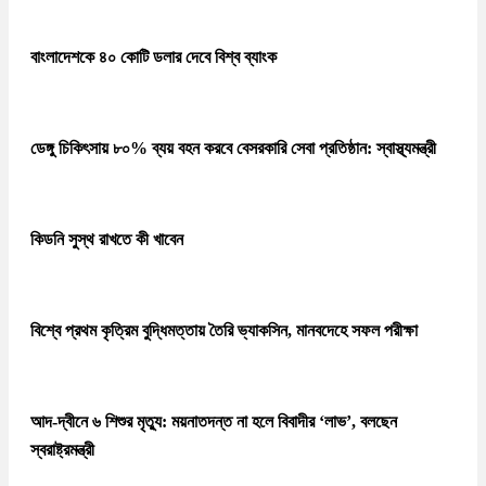
বাংলাদেশকে ৪০ কোটি ডলার দেবে বিশ্ব ব্যাংক
ডেঙ্গু চিকিৎসায় ৮০% ব্যয় বহন করবে বেসরকারি সেবা প্রতিষ্ঠান: স্বাস্থ্যমন্ত্রী
কিডনি সুস্থ রাখতে কী খাবেন
বিশ্বে প্রথম কৃত্রিম বুদ্ধিমত্তায় তৈরি ভ্যাকসিন, মানবদেহে সফল পরীক্ষা
আদ-দ্বীনে ৬ শিশুর মৃত্যু: ময়নাতদন্ত না হলে বিবাদীর ‘লাভ’, বলছেন
স্বরাষ্ট্রমন্ত্রী