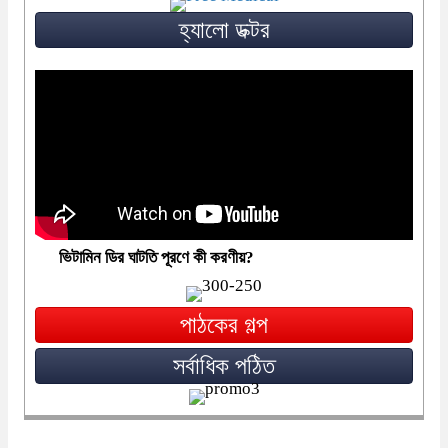
হ্যালো ডক্টর
ভিটামিন ডির ঘাটতি পূরণে কী করণীয়?
পাঠকের গল্প
সর্বাধিক পঠিত