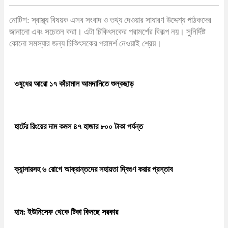
নোটিশ: স্বাস্থ্য বিষয়ক এসব সংবাদ ও তথ্য দেওয়ার সাধারণ উদ্দেশ্য পাঠকদের
জানানো এবং সচেতন করা। এটা চিকিৎসকের পরামর্শের বিকল্প নয়। সুনির্দিষ্ট
কোনো সমস্যার জন্য চিকিৎসকের পরামর্শ নেওয়াই শ্রেয়।
ওষুধের আরো ১৭ কাঁচামাল আমদানিতে শুল্কছাড়
হার্টের রিংয়ের দাম কমল ৪৭ হাজার ৮০০ টাকা পর্যন্ত
ক্যান্সারসহ ৬ রোগে আক্রান্তদের সহায়তা দ্বিগুণ করার প্রস্তাব
হাম: ইউনিসেফ থেকে টিকা কিনছে সরকার