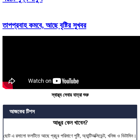
তাপপ্রবাহ কমবে, আছে বৃষ্টির সুখবর
স্বাস্থ্য সেবায় যাত্রা শুরু
আজকের টিপস
আঙুর কেন খাবেন?
ছোট এ রসালো ফলটিতে আছে প্রচুর পরিমাণে পুষ্টি, অ্যান্টিঅক্সিডেন্ট, খনিজ ও ভিটামিন।