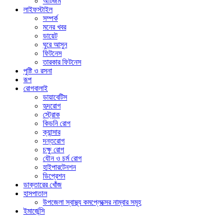
অটিজম
লাইফস্টাইল
সম্পর্ক
মনের খবর
ডায়েট
ঘুরে আসুন
ফিটনেস
তারকার ফিটনেস
পুষ্টি ও রসনা
রূপ
রোগবালাই
ডায়াবেটিস
হৃদরোগ
স্ট্রোক
কিডনি রোগ
ক্যান্সার
দন্তরোগ
চক্ষু রোগ
যৌন ও চর্ম রোগ
হাইপারটেনশন
ডিপ্রেশন
ডাক্তারের খোঁজ
হাসপাতাল
উপজেলা স্বাস্থ্য কমপ্লেক্সের নাম্বার সমূহ
ইমার্জেন্সি