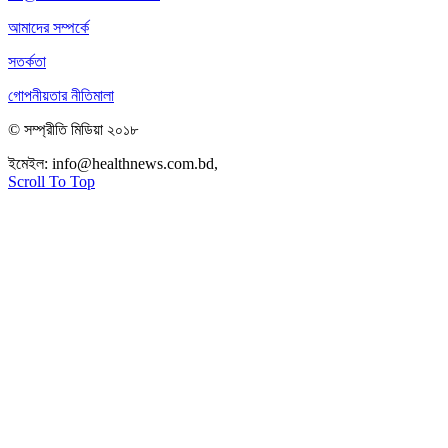
আমাদের সম্পর্কে
সতর্কতা
গোপনীয়তার নীতিমালা
© সম্প্রীতি মিডিয়া ২০১৮
ইমেইল:
info@healthnews.com.bd,
ফোন: +৮৮ ০১৭৩৪৭৩৯৩০৮।
Scroll To Top