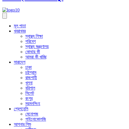
মূল পাতা
খবরাখবর
স্বাস্থ্য শিক্ষা
পরিবেশ
স্বাস্থ্য মন্ত্রণালয়
কোথায় কী
আমরা কী খাচ্ছি
সারাদেশ
ঢাকা
চট্টগ্রাম
রাজশাহী
খুলনা
বরিশাল
সিলেট
রংপুর
ময়মনসিংহ
প্রেগনেন্সি
মেনোপজ
গাইনোকোলজি
আপনার শিশু