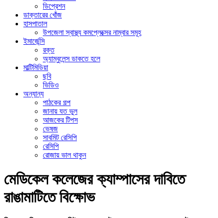
ডিপ্রেশন
ডাক্তারের খোঁজ
হাসপাতাল
উপজেলা স্বাস্থ্য কমপ্লেক্সের নাম্বার সমূহ
ইমার্জেন্সি
রক্ত
অ্যাম্বুলেন্স ডাকতে হলে
মাল্টিমিডিয়া
ছবি
ভিডিও
অন্যান্য
পাঠকের গল্প
জানায় যত ভুল
আজকের টিপস
ভেষজ
সাবমিট রেসিপি
রেসিপি
রোজায় ভাল থাকুন
মেডিকেল কলেজের ক্যাম্পাসের দাবিতে
রাঙামাটিতে বিক্ষোভ