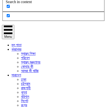
Search in content
Menu
মূল পাতা
খবরাখবর
স্বাস্থ্য শিক্ষা
পরিবেশ
স্বাস্থ্য মন্ত্রণালয়
কোথায় কী
আমরা কী খাচ্ছি
সারাদেশ
ঢাকা
চট্টগ্রাম
রাজশাহী
খুলনা
বরিশাল
সিলেট
রংপুর