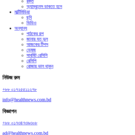
রক্ত
অ্যাম্বুলেন্স ডাকতে হলে
মাল্টিমিডিয়া
ছবি
ভিডিও
অন্যান্য
পাঠকের গল্প
জানায় যত ভুল
আজকের টিপস
ভেষজ
সাবমিট রেসিপি
রেসিপি
রোজায় ভাল থাকুন
নিউজ রুম
+৮৮ ০১৭২৫৫১১২৭৮
info@healthnews.com.bd
বিজ্ঞাপন
+৮৮ ০১৭৩৪৭৩৯৩০৮
ad@healthnews.com.bd