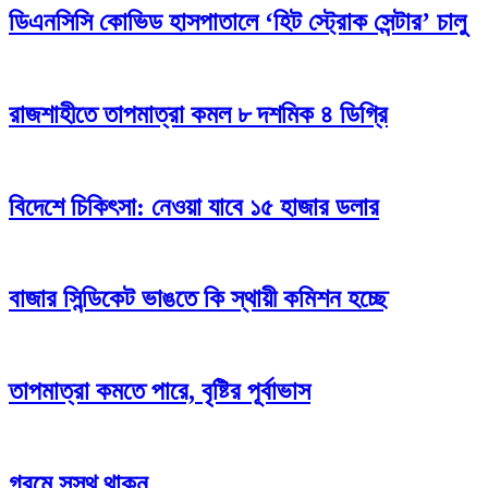
ডিএনসিসি কোভিড হাসপাতালে ‘হিট স্ট্রোক সেন্টার’ চালু
রাজশাহীতে তাপমাত্রা কমল ৮ দশমিক ৪ ডিগ্রি
বিদেশে চিকিৎসা: নেওয়া যাবে ১৫ হাজার ডলার
বাজার সিন্ডিকেট ভাঙতে কি স্থায়ী কমিশন হচ্ছে
তাপমাত্রা কমতে পারে, বৃষ্টির পূর্বাভাস
গরমে সুস্থ থাকুন