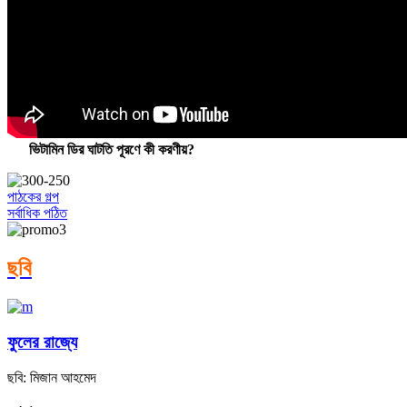
ভিটামিন ডির ঘাটতি পূরণে কী করণীয়?
পাঠকের গল্প
সর্বাধিক পঠিত
ছবি
ফুলের রাজ্যে
ছবি: মিজান আহমেদ