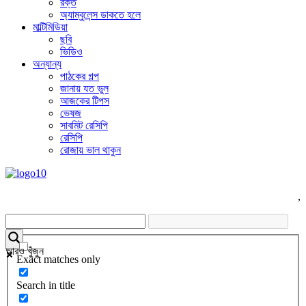
রক্ত
অ্যাম্বুলেন্স ডাকতে হলে
মাল্টিমিডিয়া
ছবি
ভিডিও
অন্যান্য
পাঠকের গল্প
জানায় যত ভুল
আজকের টিপস
ভেষজ
সাবমিট রেসিপি
রেসিপি
রোজায় ভাল থাকুন
,
আরও খুঁজুন
Exact matches only
Search in title