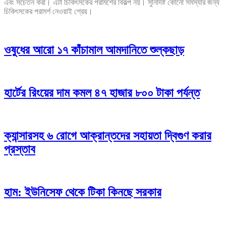
এবং সচেতন করা। এটা চিকিৎসকের পরামর্শের বিকল্প নয়। সুনির্দিষ্ট কোনো সমস্যার জন্য
চিকিৎসকের পরামর্শ নেওয়াই শ্রেয়।
ওষুধের আরো ১৭ কাঁচামাল আমদানিতে শুল্কছাড়
হার্টের রিংয়ের দাম কমল ৪৭ হাজার ৮০০ টাকা পর্যন্ত
ক্যান্সারসহ ৬ রোগে আক্রান্তদের সহায়তা দ্বিগুণ করার
প্রস্তাব
হাম: ইউনিসেফ থেকে টিকা কিনছে সরকার