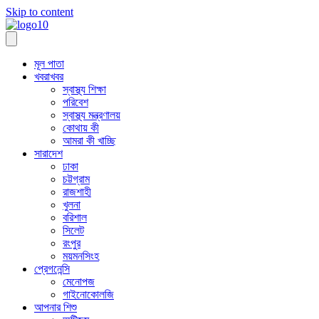
Skip to content
মূল পাতা
খবরাখবর
স্বাস্থ্য শিক্ষা
পরিবেশ
স্বাস্থ্য মন্ত্রণালয়
কোথায় কী
আমরা কী খাচ্ছি
সারাদেশ
ঢাকা
চট্টগ্রাম
রাজশাহী
খুলনা
বরিশাল
সিলেট
রংপুর
ময়মনসিংহ
প্রেগনেন্সি
মেনোপজ
গাইনোকোলজি
আপনার শিশু