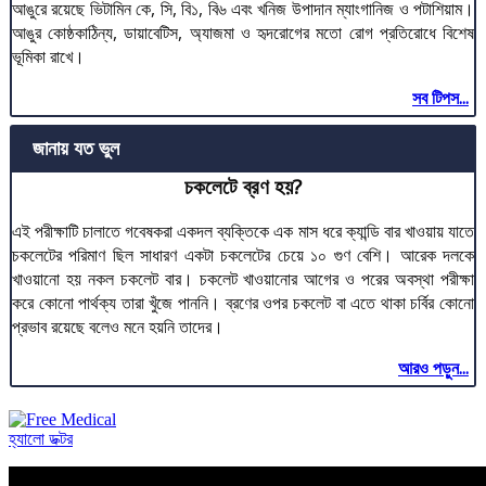
আঙুরে রয়েছে ভিটামিন কে, সি, বি১, বি৬ এবং খনিজ উপাদান ম্যাংগানিজ ও পটাশিয়াম।
আঙুর কোষ্ঠকাঠিন্য, ডায়াবেটিস, অ্যাজমা ও হৃদরোগের মতো রোগ প্রতিরোধে বিশেষ
ভূমিকা রাখে।
সব টিপস...
জানায় যত ভুল
চকলেটে ব্রণ হয়?
এই পরীক্ষাটি চালাতে গবেষকরা একদল ব্যক্তিকে এক মাস ধরে ক্যান্ডি বার খাওয়ায় যাতে
চকলেটের পরিমাণ ছিল সাধারণ একটা চকলেটের চেয়ে ১০ গুণ বেশি। আরেক দলকে
খাওয়ানো হয় নকল চকলেট বার। চকলেট খাওয়ানোর আগের ও পরের অবস্থা পরীক্ষা
করে কোনো পার্থক্য তারা খুঁজে পাননি। ব্রণের ওপর চকলেট বা এতে থাকা চর্বির কোনো
প্রভাব রয়েছে বলেও মনে হয়নি তাদের।
আরও পড়ুন...
হ্যালো ডক্টর