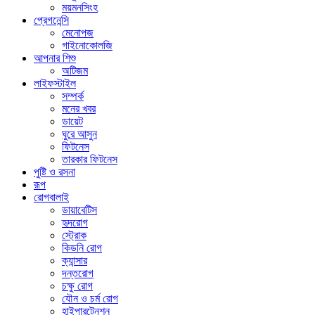
ময়মনসিংহ
প্রেগনেন্সি
মেনোপজ
গাইনোকোলজি
আপনার শিশু
অটিজম
লাইফস্টাইল
সম্পর্ক
মনের খবর
ডায়েট
ঘুরে আসুন
ফিটনেস
তারকার ফিটনেস
পুষ্টি ও রসনা
রূপ
রোগবালাই
ডায়াবেটিস
হৃদরোগ
স্ট্রোক
কিডনি রোগ
ক্যান্সার
দন্তরোগ
চক্ষু রোগ
যৌন ও চর্ম রোগ
হাইপারটেনশন