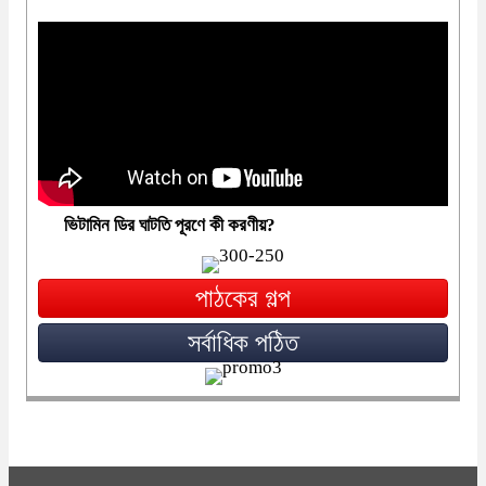
ভিটামিন ডির ঘাটতি পূরণে কী করণীয়?
পাঠকের গল্প
সর্বাধিক পঠিত