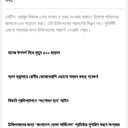
বিষয়:
নোটিশ: স্বাস্থ্য বিষয়ক এসব সংবাদ ও তথ্য দেওয়ার সাধারণ উদ্দেশ্য পাঠকদের
জানানো এবং সচেতন করা। এটা চিকিৎসকের পরামর্শের বিকল্প নয়। সুনির্দিষ্ট
কোনো সমস্যার জন্য চিকিৎসকের পরামর্শ নেওয়াই শ্রেয়।
হামের উপসর্গ নিয়ে মৃত্যু ৫০০ ছাড়াল
স্তন ক্যান্সারে রোগীর কেমোথেরাপি এড়ানো সম্ভব বলছে গবেষণা
কিডনি প্রতিস্থাপনে ‘সংশোধন হবে’ আইন
চিকিৎসকদের জন্য ‘বাংলাদেশ হেলথ সার্ভিসেস’ প্রতিষ্ঠার সুপারিশ করবে সংস্কার