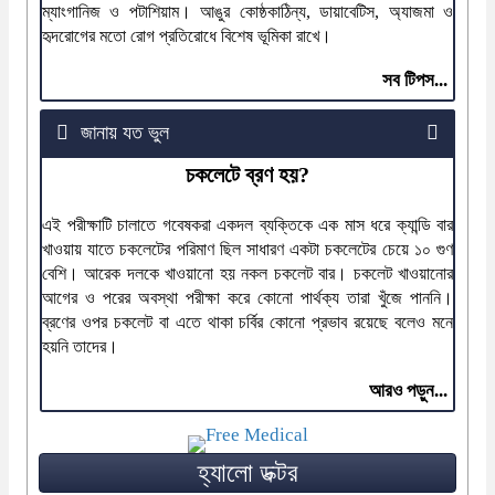
ম্যাংগানিজ ও পটাশিয়াম। আঙুর কোষ্ঠকাঠিন্য, ডায়াবেটিস, অ্যাজমা ও
হৃদরোগের মতো রোগ প্রতিরোধে বিশেষ ভূমিকা রাখে।
সব টিপস...
জানায় যত ভুল
চকলেটে ব্রণ হয়?
এই পরীক্ষাটি চালাতে গবেষকরা একদল ব্যক্তিকে এক মাস ধরে ক্যান্ডি বার
খাওয়ায় যাতে চকলেটের পরিমাণ ছিল সাধারণ একটা চকলেটের চেয়ে ১০ গুণ
বেশি। আরেক দলকে খাওয়ানো হয় নকল চকলেট বার। চকলেট খাওয়ানোর
আগের ও পরের অবস্থা পরীক্ষা করে কোনো পার্থক্য তারা খুঁজে পাননি।
ব্রণের ওপর চকলেট বা এতে থাকা চর্বির কোনো প্রভাব রয়েছে বলেও মনে
হয়নি তাদের।
আরও পড়ুন...
হ্যালো ডক্টর