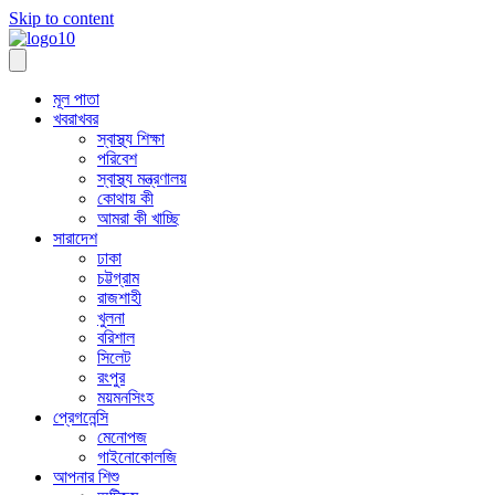
Skip to content
মূল পাতা
খবরাখবর
স্বাস্থ্য শিক্ষা
পরিবেশ
স্বাস্থ্য মন্ত্রণালয়
কোথায় কী
আমরা কী খাচ্ছি
সারাদেশ
ঢাকা
চট্টগ্রাম
রাজশাহী
খুলনা
বরিশাল
সিলেট
রংপুর
ময়মনসিংহ
প্রেগনেন্সি
মেনোপজ
গাইনোকোলজি
আপনার শিশু