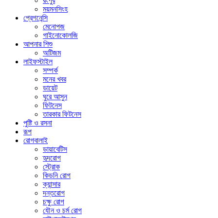
রংপুর
ময়মনসিংহ
প্রেগনেন্সি
মেনোপজ
গাইনোকোলজি
আপনার শিশু
অটিজম
লাইফস্টাইল
সম্পর্ক
মনের খবর
ডায়েট
ঘুরে আসুন
ফিটনেস
তারকার ফিটনেস
পুষ্টি ও রসনা
রূপ
রোগবালাই
ডায়াবেটিস
হৃদরোগ
স্ট্রোক
কিডনি রোগ
ক্যান্সার
দন্তরোগ
চক্ষু রোগ
যৌন ও চর্ম রোগ