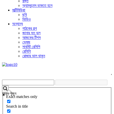
রক্ত
অ্যাম্বুলেন্স ডাকতে হলে
মাল্টিমিডিয়া
ছবি
ভিডিও
অন্যান্য
পাঠকের গল্প
জানায় যত ভুল
আজকের টিপস
ভেষজ
সাবমিট রেসিপি
রেসিপি
রোজায় ভাল থাকুন
,
আরও খুঁজুন
Exact matches only
Search in title