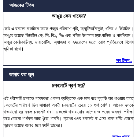
আজকের টিপস
আঙুর কেন খাবেন?
ছোট এ রসালো ফলটিতে আছে প্রচুর পরিমাণে পুষ্টি, অ্যান্টিঅক্সিডেন্ট, খনিজ ও ভিটামিন।
আঙুরে রয়েছে ভিটামিন কে, সি, বি১, বি৬ এবং খনিজ উপাদান ম্যাংগানিজ ও পটাশিয়াম।
আঙুর কোষ্ঠকাঠিন্য, ডায়াবেটিস, অ্যাজমা ও হৃদরোগের মতো রোগ প্রতিরোধে বিশেষ
ভূমিকা রাখে।
সব টিপস...
জানায় যত ভুল
চকলেটে ব্রণ হয়?
এই পরীক্ষাটি চালাতে গবেষকরা একদল ব্যক্তিকে এক মাস ধরে ক্যান্ডি বার খাওয়ায় যাতে
চকলেটের পরিমাণ ছিল সাধারণ একটা চকলেটের চেয়ে ১০ গুণ বেশি। আরেক দলকে
খাওয়ানো হয় নকল চকলেট বার। চকলেট খাওয়ানোর আগের ও পরের অবস্থা পরীক্ষা
করে কোনো পার্থক্য তারা খুঁজে পাননি। ব্রণের ওপর চকলেট বা এতে থাকা চর্বির কোনো
প্রভাব রয়েছে বলেও মনে হয়নি তাদের।
আরও পড়ুন...