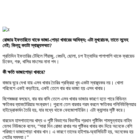
রোজায় ইফতারিতে থাকে ভাজা-পোড়া খাবারের আধিক্য; এটা মুখরোচক, তাতে সন্দেহ
নেই; কিন্তু কতটা স্বাস্থ্যসম্মত?
প্রতিদিন ইফতারির টেবিলে পিঁয়াজু, বেগুনি, ছোলা, চপ ইত্যাদির পাশাপাশি থাকে ফ্রায়েড
চিকেন, গরু, খাসির মাংসের নানা পদ।
কী ক্ষতি ভাজাপোড়া খাবারে?
বাজার ঘুরে দেখা যায় এসব খাবার তৈরির প্রক্রিয়া খুব একটা স্বাস্থ্যকর নয়। খোলা
পরিবেশে একই কড়াইয়ে, একই তেলে বার বার ভাজা হয় এসব খাবার।
বিশেষজ্ঞরা বলছেন, বার বার বাসি তেলে এসব খাবার ভাজার কারণে হতে পারে বিভিন্ন
ক্ষতিকর ব্যাকটেরিয়ার সংক্রমণ। পুরনো তেল বারবার গরম করলে ক্ষতিকর পলিনিউক্লিয়ার
হাইড্রোকার্বন তৈরি হয়, যার মধ্যে থাকে বেনজোপাইরিন। এটা ক্যান্সার সৃষ্টি করে।
বারডেম হাসপাতালের খাদ্য ও পুষ্টি বিভাগের বিভাগীয় প্রধান পুষ্টিবিদ শামসুন্নাহার নাহিদ
হেলথ নিউজকে বলেন, “সারা দিন রোজা রাখার পর পুষ্টিকর খাবার বাদ দিয়ে অনেকে বেশি
পরিমাণে ভাজাপোড়া খাবার খান। এ কারণে তাদের হাইপার-অ্যাসিডিটি হয়, অনেকের হয়
পেটের সমস্যা।”