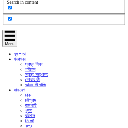
Search in content
Menu
মূল পাতা
খবরাখবর
স্বাস্থ্য শিক্ষা
পরিবেশ
স্বাস্থ্য মন্ত্রণালয়
কোথায় কী
আমরা কী খাচ্ছি
সারাদেশ
ঢাকা
চট্টগ্রাম
রাজশাহী
খুলনা
বরিশাল
সিলেট
রংপুর