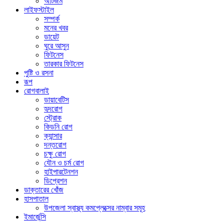
অটিজম
লাইফস্টাইল
সম্পর্ক
মনের খবর
ডায়েট
ঘুরে আসুন
ফিটনেস
তারকার ফিটনেস
পুষ্টি ও রসনা
রূপ
রোগবালাই
ডায়াবেটিস
হৃদরোগ
স্ট্রোক
কিডনি রোগ
ক্যান্সার
দন্তরোগ
চক্ষু রোগ
যৌন ও চর্ম রোগ
হাইপারটেনশন
ডিপ্রেশন
ডাক্তারের খোঁজ
হাসপাতাল
উপজেলা স্বাস্থ্য কমপ্লেক্সের নাম্বার সমূহ
ইমার্জেন্সি