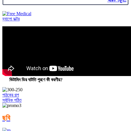
হ্যালো ডক্টর
ভিটামিন ডির ঘাটতি পূরণে কী করণীয়?
পাঠকের গল্প
সর্বাধিক পঠিত
ছবি