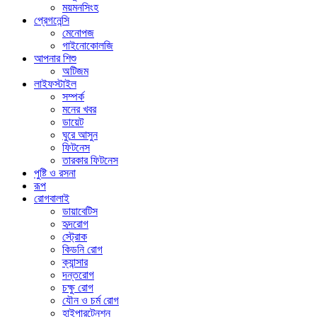
ময়মনসিংহ
প্রেগনেন্সি
মেনোপজ
গাইনোকোলজি
আপনার শিশু
অটিজম
লাইফস্টাইল
সম্পর্ক
মনের খবর
ডায়েট
ঘুরে আসুন
ফিটনেস
তারকার ফিটনেস
পুষ্টি ও রসনা
রূপ
রোগবালাই
ডায়াবেটিস
হৃদরোগ
স্ট্রোক
কিডনি রোগ
ক্যান্সার
দন্তরোগ
চক্ষু রোগ
যৌন ও চর্ম রোগ
হাইপারটেনশন