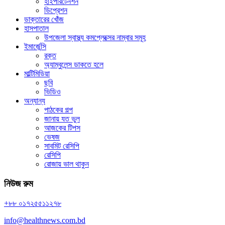
হাইপারটেনশন
ডিপ্রেশন
ডাক্তারের খোঁজ
হাসপাতাল
উপজেলা স্বাস্থ্য কমপ্লেক্সের নাম্বার সমূহ
ইমার্জেন্সি
রক্ত
অ্যাম্বুলেন্স ডাকতে হলে
মাল্টিমিডিয়া
ছবি
ভিডিও
অন্যান্য
পাঠকের গল্প
জানায় যত ভুল
আজকের টিপস
ভেষজ
সাবমিট রেসিপি
রেসিপি
রোজায় ভাল থাকুন
নিউজ রুম
+৮৮ ০১৭২৫৫১১২৭৮
info@healthnews.com.bd