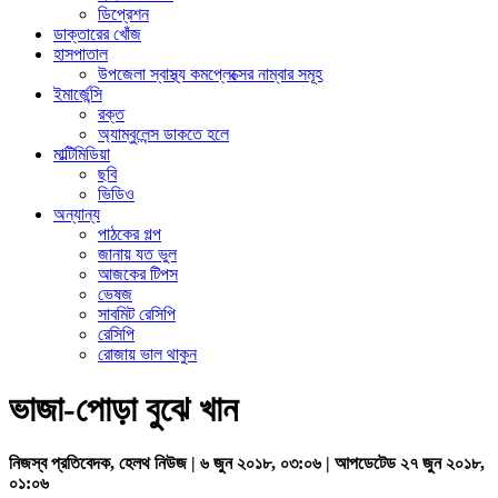
ডিপ্রেশন
ডাক্তারের খোঁজ
হাসপাতাল
উপজেলা স্বাস্থ্য কমপ্লেক্সের নাম্বার সমূহ
ইমার্জেন্সি
রক্ত
অ্যাম্বুলেন্স ডাকতে হলে
মাল্টিমিডিয়া
ছবি
ভিডিও
অন্যান্য
পাঠকের গল্প
জানায় যত ভুল
আজকের টিপস
ভেষজ
সাবমিট রেসিপি
রেসিপি
রোজায় ভাল থাকুন
ভাজা-পোড়া বুঝে খান
নিজস্ব প্রতিবেদক, হেলথ নিউজ | ৬ জুন ২০১৮, ০৩:০৬ | আপডেটেড ২৭ জুন ২০১৮,
০১:০৬