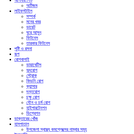
আপনার শিশু
অটিজম
লাইফস্টাইল
সম্পর্ক
মনের খবর
ডায়েট
ঘুরে আসুন
ফিটনেস
তারকার ফিটনেস
পুষ্টি ও রসনা
রূপ
রোগবালাই
ডায়াবেটিস
হৃদরোগ
স্ট্রোক
কিডনি রোগ
ক্যান্সার
দন্তরোগ
চক্ষু রোগ
যৌন ও চর্ম রোগ
হাইপারটেনশন
ডিপ্রেশন
ডাক্তারের খোঁজ
হাসপাতাল
উপজেলা স্বাস্থ্য কমপ্লেক্সের নাম্বার সমূহ