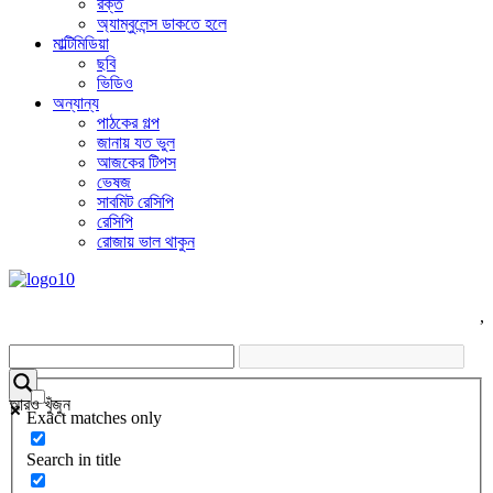
রক্ত
অ্যাম্বুলেন্স ডাকতে হলে
মাল্টিমিডিয়া
ছবি
ভিডিও
অন্যান্য
পাঠকের গল্প
জানায় যত ভুল
আজকের টিপস
ভেষজ
সাবমিট রেসিপি
রেসিপি
রোজায় ভাল থাকুন
,
আরও খুঁজুন
Exact matches only
Search in title