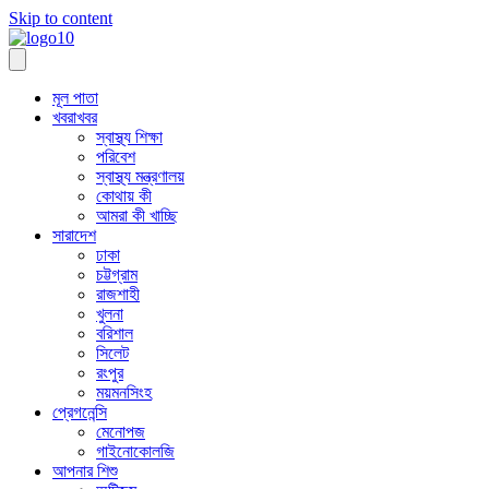
Skip to content
মূল পাতা
খবরাখবর
স্বাস্থ্য শিক্ষা
পরিবেশ
স্বাস্থ্য মন্ত্রণালয়
কোথায় কী
আমরা কী খাচ্ছি
সারাদেশ
ঢাকা
চট্টগ্রাম
রাজশাহী
খুলনা
বরিশাল
সিলেট
রংপুর
ময়মনসিংহ
প্রেগনেন্সি
মেনোপজ
গাইনোকোলজি
আপনার শিশু