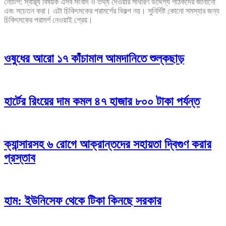
নোটিশ: স্বাস্থ্য বিষয়ক এসব সংবাদ ও তথ্য দেওয়ার সাধারণ উদ্দেশ্য পাঠকদের জানানো
এবং সচেতন করা। এটা চিকিৎসকের পরামর্শের বিকল্প নয়। সুনির্দিষ্ট কোনো সমস্যার জন্য
চিকিৎসকের পরামর্শ নেওয়াই শ্রেয়।
ওষুধের আরো ১৭ কাঁচামাল আমদানিতে শুল্কছাড়
হার্টের রিংয়ের দাম কমল ৪৭ হাজার ৮০০ টাকা পর্যন্ত
ক্যান্সারসহ ৬ রোগে আক্রান্তদের সহায়তা দ্বিগুণ করার
প্রস্তাব
হাম: ইউনিসেফ থেকে টিকা কিনছে সরকার