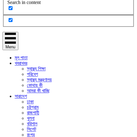
Search in content
Menu
মূল পাতা
খবরাখবর
স্বাস্থ্য শিক্ষা
পরিবেশ
স্বাস্থ্য মন্ত্রণালয়
কোথায় কী
আমরা কী খাচ্ছি
সারাদেশ
ঢাকা
চট্টগ্রাম
রাজশাহী
খুলনা
বরিশাল
সিলেট
রংপুর