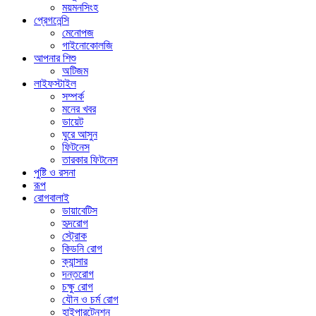
ময়মনসিংহ
প্রেগনেন্সি
মেনোপজ
গাইনোকোলজি
আপনার শিশু
অটিজম
লাইফস্টাইল
সম্পর্ক
মনের খবর
ডায়েট
ঘুরে আসুন
ফিটনেস
তারকার ফিটনেস
পুষ্টি ও রসনা
রূপ
রোগবালাই
ডায়াবেটিস
হৃদরোগ
স্ট্রোক
কিডনি রোগ
ক্যান্সার
দন্তরোগ
চক্ষু রোগ
যৌন ও চর্ম রোগ
হাইপারটেনশন