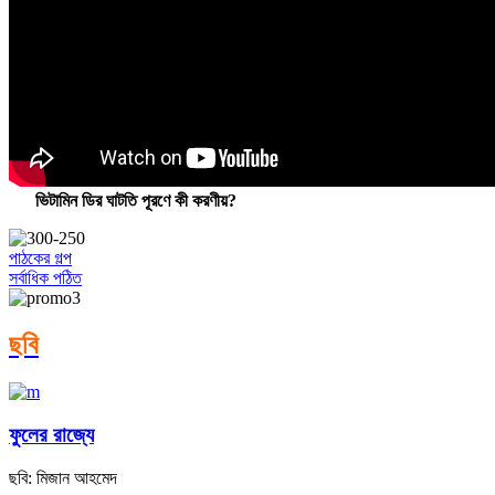
ভিটামিন ডির ঘাটতি পূরণে কী করণীয়?
পাঠকের গল্প
সর্বাধিক পঠিত
ছবি
ফুলের রাজ্যে
ছবি: মিজান আহমেদ