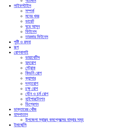
অটিজম
লাইফস্টাইল
সম্পর্ক
মনের খবর
ডায়েট
ঘুরে আসুন
ফিটনেস
তারকার ফিটনেস
পুষ্টি ও রসনা
রূপ
রোগবালাই
ডায়াবেটিস
হৃদরোগ
স্ট্রোক
কিডনি রোগ
ক্যান্সার
দন্তরোগ
চক্ষু রোগ
যৌন ও চর্ম রোগ
হাইপারটেনশন
ডিপ্রেশন
ডাক্তারের খোঁজ
হাসপাতাল
উপজেলা স্বাস্থ্য কমপ্লেক্সের নাম্বার সমূহ
ইমার্জেন্সি