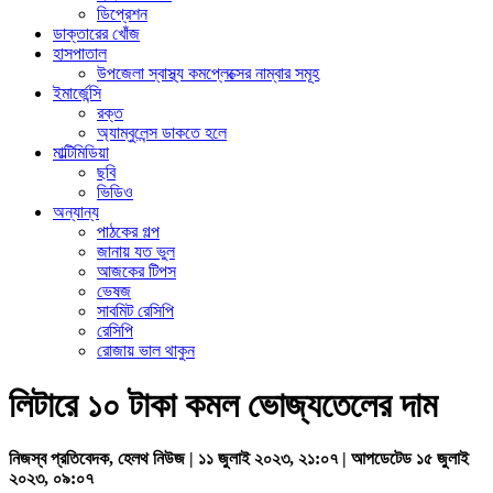
ডিপ্রেশন
ডাক্তারের খোঁজ
হাসপাতাল
উপজেলা স্বাস্থ্য কমপ্লেক্সের নাম্বার সমূহ
ইমার্জেন্সি
রক্ত
অ্যাম্বুলেন্স ডাকতে হলে
মাল্টিমিডিয়া
ছবি
ভিডিও
অন্যান্য
পাঠকের গল্প
জানায় যত ভুল
আজকের টিপস
ভেষজ
সাবমিট রেসিপি
রেসিপি
রোজায় ভাল থাকুন
লিটারে ১০ টাকা কমল ভোজ্যতেলের দাম
নিজস্ব প্রতিবেদক, হেলথ নিউজ | ১১ জুলাই ২০২৩, ২১:০৭ | আপডেটেড ১৫ জুলাই
২০২৩, ০৯:০৭