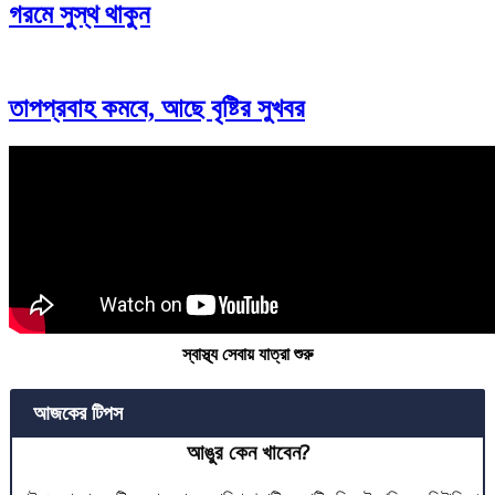
গরমে সুস্থ থাকুন
তাপপ্রবাহ কমবে, আছে বৃষ্টির সুখবর
স্বাস্থ্য সেবায় যাত্রা শুরু
আজকের টিপস
আঙুর কেন খাবেন?