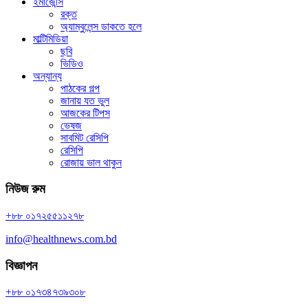
ইমার্জেন্সি
রক্ত
অ্যাম্বুলেন্স ডাকতে হলে
মাল্টিমিডিয়া
ছবি
ভিডিও
অন্যান্য
পাঠকের গল্প
জানায় যত ভুল
আজকের টিপস
ভেষজ
সাবমিট রেসিপি
রেসিপি
রোজায় ভাল থাকুন
নিউজ রুম
+৮৮ ০১৭২৫৫১১২৭৮
info@healthnews.com.bd
বিজ্ঞাপন
+৮৮ ০১৭৩৪৭৩৯৩০৮