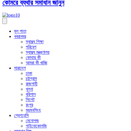
কোমরে ব্যথার সমাধান জানুন
মূল পাতা
খবরাখবর
স্বাস্থ্য শিক্ষা
পরিবেশ
স্বাস্থ্য মন্ত্রণালয়
কোথায় কী
আমরা কী খাচ্ছি
সারাদেশ
ঢাকা
চট্টগ্রাম
রাজশাহী
খুলনা
বরিশাল
সিলেট
রংপুর
ময়মনসিংহ
প্রেগনেন্সি
মেনোপজ
গাইনোকোলজি