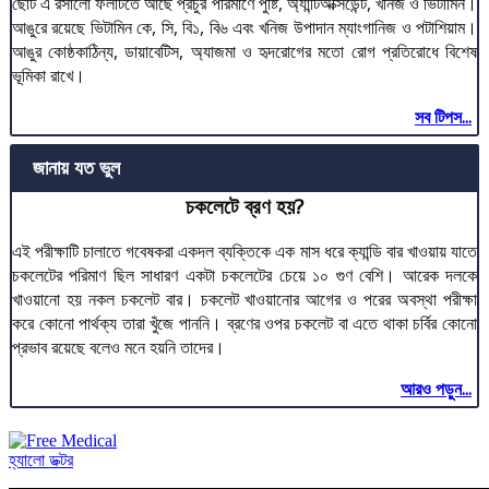
ছোট এ রসালো ফলটিতে আছে প্রচুর পরিমাণে পুষ্টি, অ্যান্টিঅক্সিডেন্ট, খনিজ ও ভিটামিন।
আঙুরে রয়েছে ভিটামিন কে, সি, বি১, বি৬ এবং খনিজ উপাদান ম্যাংগানিজ ও পটাশিয়াম।
আঙুর কোষ্ঠকাঠিন্য, ডায়াবেটিস, অ্যাজমা ও হৃদরোগের মতো রোগ প্রতিরোধে বিশেষ
ভূমিকা রাখে।
সব টিপস...
জানায় যত ভুল
চকলেটে ব্রণ হয়?
এই পরীক্ষাটি চালাতে গবেষকরা একদল ব্যক্তিকে এক মাস ধরে ক্যান্ডি বার খাওয়ায় যাতে
চকলেটের পরিমাণ ছিল সাধারণ একটা চকলেটের চেয়ে ১০ গুণ বেশি। আরেক দলকে
খাওয়ানো হয় নকল চকলেট বার। চকলেট খাওয়ানোর আগের ও পরের অবস্থা পরীক্ষা
করে কোনো পার্থক্য তারা খুঁজে পাননি। ব্রণের ওপর চকলেট বা এতে থাকা চর্বির কোনো
প্রভাব রয়েছে বলেও মনে হয়নি তাদের।
আরও পড়ুন...
হ্যালো ডক্টর