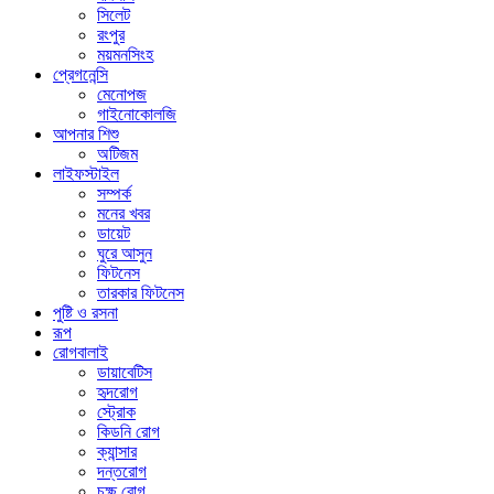
সিলেট
রংপুর
ময়মনসিংহ
প্রেগনেন্সি
মেনোপজ
গাইনোকোলজি
আপনার শিশু
অটিজম
লাইফস্টাইল
সম্পর্ক
মনের খবর
ডায়েট
ঘুরে আসুন
ফিটনেস
তারকার ফিটনেস
পুষ্টি ও রসনা
রূপ
রোগবালাই
ডায়াবেটিস
হৃদরোগ
স্ট্রোক
কিডনি রোগ
ক্যান্সার
দন্তরোগ
চক্ষু রোগ