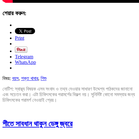
শেয়ার করুন:
Print
Telegram
WhatsApp
বিষয়:
বয়স
,
শক্ত খাবার
,
শিশু
নোটিশ: স্বাস্থ্য বিষয়ক এসব সংবাদ ও তথ্য দেওয়ার সাধারণ উদ্দেশ্য পাঠকদের জানানো
এবং সচেতন করা। এটা চিকিৎসকের পরামর্শের বিকল্প নয়। সুনির্দিষ্ট কোনো সমস্যার জন্য
চিকিৎসকের পরামর্শ নেওয়াই শ্রেয়।
শীতে সাবধান থাকুন ডেঙ্গু জ্বরে