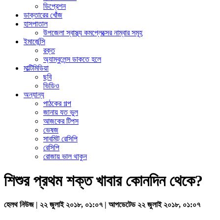
ডিপ্রেশন
ডাক্তারের খোঁজ
হাসপাতাল
উপজেলা স্বাস্থ্য কমপ্লেক্সের নাম্বার সমূহ
ইমার্জেন্সি
রক্ত
অ্যাম্বুলেন্স ডাকতে হলে
মাল্টিমিডিয়া
ছবি
ভিডিও
অন্যান্য
পাঠকের গল্প
জানায় যত ভুল
আজকের টিপস
ভেষজ
সাবমিট রেসিপি
রেসিপি
রোজায় ভাল থাকুন
শিশুর প্রথম শক্ত খাবার কোনদিন থেকে?
হেলথ নিউজ | ২২ জুলাই ২০১৮, ০১:০৭ | আপডেটেড ২২ জুলাই ২০১৮, ০১:০৭