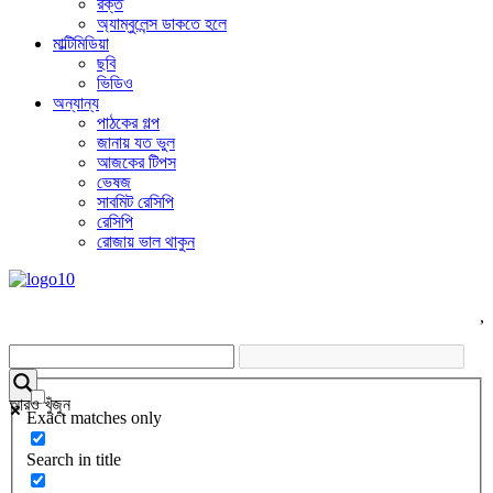
রক্ত
অ্যাম্বুলেন্স ডাকতে হলে
মাল্টিমিডিয়া
ছবি
ভিডিও
অন্যান্য
পাঠকের গল্প
জানায় যত ভুল
আজকের টিপস
ভেষজ
সাবমিট রেসিপি
রেসিপি
রোজায় ভাল থাকুন
,
আরও খুঁজুন
Exact matches only
Search in title