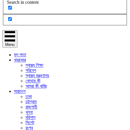
Search in content
Menu
মূল পাতা
খবরাখবর
স্বাস্থ্য শিক্ষা
পরিবেশ
স্বাস্থ্য মন্ত্রণালয়
কোথায় কী
আমরা কী খাচ্ছি
সারাদেশ
ঢাকা
চট্টগ্রাম
রাজশাহী
খুলনা
বরিশাল
সিলেট
রংপুর