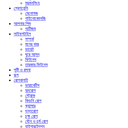
ময়মনসিংহ
প্রেগনেন্সি
মেনোপজ
গাইনোকোলজি
আপনার শিশু
অটিজম
লাইফস্টাইল
সম্পর্ক
মনের খবর
ডায়েট
ঘুরে আসুন
ফিটনেস
তারকার ফিটনেস
পুষ্টি ও রসনা
রূপ
রোগবালাই
ডায়াবেটিস
হৃদরোগ
স্ট্রোক
কিডনি রোগ
ক্যান্সার
দন্তরোগ
চক্ষু রোগ
যৌন ও চর্ম রোগ
হাইপারটেনশন