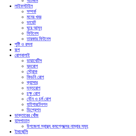
অটিজম
লাইফস্টাইল
সম্পর্ক
মনের খবর
ডায়েট
ঘুরে আসুন
ফিটনেস
তারকার ফিটনেস
পুষ্টি ও রসনা
রূপ
রোগবালাই
ডায়াবেটিস
হৃদরোগ
স্ট্রোক
কিডনি রোগ
ক্যান্সার
দন্তরোগ
চক্ষু রোগ
যৌন ও চর্ম রোগ
হাইপারটেনশন
ডিপ্রেশন
ডাক্তারের খোঁজ
হাসপাতাল
উপজেলা স্বাস্থ্য কমপ্লেক্সের নাম্বার সমূহ
ইমার্জেন্সি