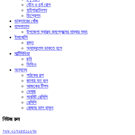
যৌন ও চর্ম রোগ
হাইপারটেনশন
ডিপ্রেশন
ডাক্তারের খোঁজ
হাসপাতাল
উপজেলা স্বাস্থ্য কমপ্লেক্সের নাম্বার সমূহ
ইমার্জেন্সি
রক্ত
অ্যাম্বুলেন্স ডাকতে হলে
মাল্টিমিডিয়া
ছবি
ভিডিও
অন্যান্য
পাঠকের গল্প
জানায় যত ভুল
আজকের টিপস
ভেষজ
সাবমিট রেসিপি
রেসিপি
রোজায় ভাল থাকুন
নিউজ রুম
+৮৮ ০১৭২৫৫১১২৭৮