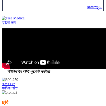
আরও পড়ুন...
হ্যালো ডক্টর
ভিটামিন ডির ঘাটতি পূরণে কী করণীয়?
পাঠকের গল্প
সর্বাধিক পঠিত
ছবি