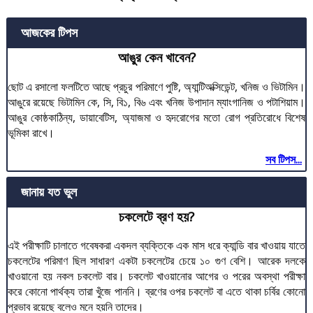
আজকের টিপস
আঙুর কেন খাবেন?
ছোট এ রসালো ফলটিতে আছে প্রচুর পরিমাণে পুষ্টি, অ্যান্টিঅক্সিডেন্ট, খনিজ ও ভিটামিন।
আঙুরে রয়েছে ভিটামিন কে, সি, বি১, বি৬ এবং খনিজ উপাদান ম্যাংগানিজ ও পটাশিয়াম।
আঙুর কোষ্ঠকাঠিন্য, ডায়াবেটিস, অ্যাজমা ও হৃদরোগের মতো রোগ প্রতিরোধে বিশেষ
ভূমিকা রাখে।
সব টিপস...
জানায় যত ভুল
চকলেটে ব্রণ হয়?
এই পরীক্ষাটি চালাতে গবেষকরা একদল ব্যক্তিকে এক মাস ধরে ক্যান্ডি বার খাওয়ায় যাতে
চকলেটের পরিমাণ ছিল সাধারণ একটা চকলেটের চেয়ে ১০ গুণ বেশি। আরেক দলকে
খাওয়ানো হয় নকল চকলেট বার। চকলেট খাওয়ানোর আগের ও পরের অবস্থা পরীক্ষা
করে কোনো পার্থক্য তারা খুঁজে পাননি। ব্রণের ওপর চকলেট বা এতে থাকা চর্বির কোনো
প্রভাব রয়েছে বলেও মনে হয়নি তাদের।