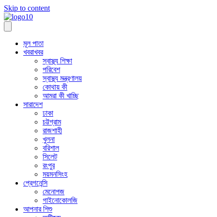
Skip to content
মূল পাতা
খবরাখবর
স্বাস্থ্য শিক্ষা
পরিবেশ
স্বাস্থ্য মন্ত্রণালয়
কোথায় কী
আমরা কী খাচ্ছি
সারাদেশ
ঢাকা
চট্টগ্রাম
রাজশাহী
খুলনা
বরিশাল
সিলেট
রংপুর
ময়মনসিংহ
প্রেগনেন্সি
মেনোপজ
গাইনোকোলজি
আপনার শিশু