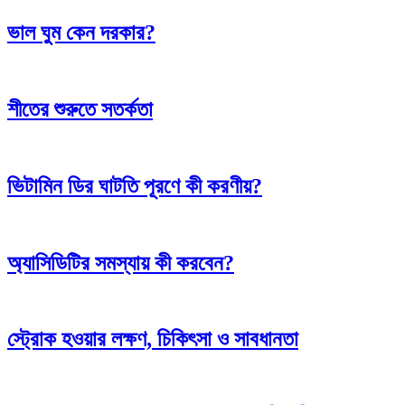
ভাল ঘুম কেন দরকার?
শীতের শুরুতে সতর্কতা
ভিটামিন ডির ঘাটতি পূরণে কী করণীয়?
অ্যাসিডিটির সমস্যায় কী করবেন?
স্ট্রোক হওয়ার লক্ষণ, চিকিৎসা ও সাবধানতা