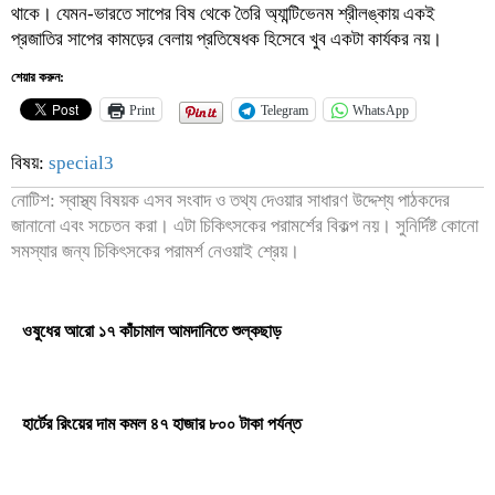
থাকে। যেমন-ভারতে সাপের বিষ থেকে তৈরি অ্যান্টিভেনম শ্রীলঙ্কায় একই
প্রজাতির সাপের কামড়ের বেলায় প্রতিষেধক হিসেবে খুব একটা কার্যকর নয়।
শেয়ার করুন:
Print
Telegram
WhatsApp
বিষয়:
special3
নোটিশ: স্বাস্থ্য বিষয়ক এসব সংবাদ ও তথ্য দেওয়ার সাধারণ উদ্দেশ্য পাঠকদের
জানানো এবং সচেতন করা। এটা চিকিৎসকের পরামর্শের বিকল্প নয়। সুনির্দিষ্ট কোনো
সমস্যার জন্য চিকিৎসকের পরামর্শ নেওয়াই শ্রেয়।
ওষুধের আরো ১৭ কাঁচামাল আমদানিতে শুল্কছাড়
হার্টের রিংয়ের দাম কমল ৪৭ হাজার ৮০০ টাকা পর্যন্ত