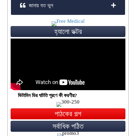
জানায় যত ভুল
হ্যালো ডক্টর
ভিটামিন ডির ঘাটতি পূরণে কী করণীয়?
পাঠকের গল্প
সর্বাধিক পঠিত