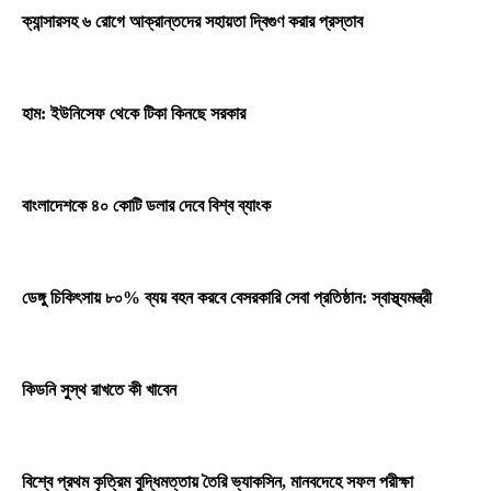
ক্যান্সারসহ ৬ রোগে আক্রান্তদের সহায়তা দ্বিগুণ করার প্রস্তাব
হাম: ইউনিসেফ থেকে টিকা কিনছে সরকার
বাংলাদেশকে ৪০ কোটি ডলার দেবে বিশ্ব ব্যাংক
ডেঙ্গু চিকিৎসায় ৮০% ব্যয় বহন করবে বেসরকারি সেবা প্রতিষ্ঠান: স্বাস্থ্যমন্ত্রী
কিডনি সুস্থ রাখতে কী খাবেন
বিশ্বে প্রথম কৃত্রিম বুদ্ধিমত্তায় তৈরি ভ্যাকসিন, মানবদেহে সফল পরীক্ষা