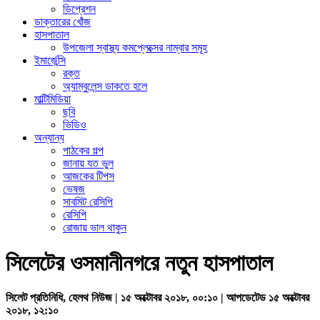
ডিপ্রেশন
ডাক্তারের খোঁজ
হাসপাতাল
উপজেলা স্বাস্থ্য কমপ্লেক্সের নাম্বার সমূহ
ইমার্জেন্সি
রক্ত
অ্যাম্বুলেন্স ডাকতে হলে
মাল্টিমিডিয়া
ছবি
ভিডিও
অন্যান্য
পাঠকের গল্প
জানায় যত ভুল
আজকের টিপস
ভেষজ
সাবমিট রেসিপি
রেসিপি
রোজায় ভাল থাকুন
সিলেটের ওসমানীনগরে নতুন হাসপাতাল
সিলেট প্রতিনিধি, হেলথ নিউজ | ১৫ অক্টোবর ২০১৮, ০০:১০ | আপডেটেড ১৫ অক্টোবর
২০১৮, ১২:১০