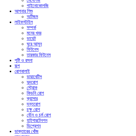
মেনোপজ
গাইনোকোলজি
আপনার শিশু
অটিজম
লাইফস্টাইল
সম্পর্ক
মনের খবর
ডায়েট
ঘুরে আসুন
ফিটনেস
তারকার ফিটনেস
পুষ্টি ও রসনা
রূপ
রোগবালাই
ডায়াবেটিস
হৃদরোগ
স্ট্রোক
কিডনি রোগ
ক্যান্সার
দন্তরোগ
চক্ষু রোগ
যৌন ও চর্ম রোগ
হাইপারটেনশন
ডিপ্রেশন
ডাক্তারের খোঁজ