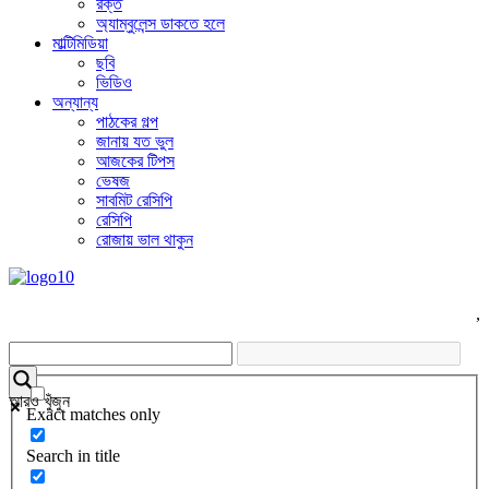
রক্ত
অ্যাম্বুলেন্স ডাকতে হলে
মাল্টিমিডিয়া
ছবি
ভিডিও
অন্যান্য
পাঠকের গল্প
জানায় যত ভুল
আজকের টিপস
ভেষজ
সাবমিট রেসিপি
রেসিপি
রোজায় ভাল থাকুন
,
আরও খুঁজুন
Exact matches only
Search in title