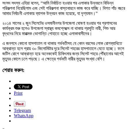
সংসদ সদস্য এহিয়া বলেন, “আমি নির্বাচিত হওয়ার পর এলাকার উন্নয়নে বিভিন্ন
পরিকল্পনা নিয়েছিলাম এবং সেই পরিকল্পনা বাস্তবায়নে কাজ করে যাচ্ছি। বিগত পাঁচ বছরে
আমার নির্বাচনী এলাকায় ব্যাপক উন্নয়ন কাজ হয়েছে, যা দৃশ্যমান।”
২০১৪ সালের ২ জুন সিলেটের ওসমানীনগর উপজেলা ঘোষণা হওয়ার পর প্রশাসনের
কার্যক্রম শুরু হলেও উপজেলা স্বাস্থ্য কমপ্লেক্সে না থাকায় প্রসূতি নারী, শিশু আর
বৃদ্ধদের নিয়ে মারাত্মক ভোগান্তি পোহাতে হচ্ছে এলাকাবাসীদের।
এ জনপদে কোনো হাসপাতাল না থাকায় গর্ভবতীসহ যে কোন বয়সের লোক রোগব্যাধিতে
আক্রান্ত হলে প্রায় ৩০ কিলোমিটার দূরে সিলেট শহরের হাসপাতালে যেতে হচ্ছে। ফলে
জটিল রোগে আক্রান্ত হয়ে অনেককেই চিকিৎসার জন্য সিলেট শহরে পৌঁছানোর আগেই
মৃত্যুর কোলে ঢলে পড়ছে। এ ক্ষেত্রে গর্ভবতী নারীর মৃত্যুর সংখ্যা বেশি।
শেয়ার করুন:
Print
Telegram
WhatsApp