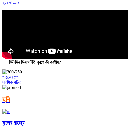
হ্যালো ডক্টর
ভিটামিন ডির ঘাটতি পূরণে কী করণীয়?
পাঠকের গল্প
সর্বাধিক পঠিত
ছবি
ফুলের রাজ্যে