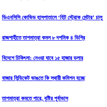
ডিএনসিসি কোভিড হাসপাতালে ‘হিট স্ট্রোক সেন্টার’ চালু
রাজশাহীতে তাপমাত্রা কমল ৮ দশমিক ৪ ডিগ্রি
বিদেশে চিকিৎসা: নেওয়া যাবে ১৫ হাজার ডলার
বাজার সিন্ডিকেট ভাঙতে কি স্থায়ী কমিশন হচ্ছে
তাপমাত্রা কমতে পারে, বৃষ্টির পূর্বাভাস