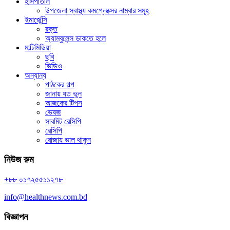
হাসপাতাল
উপজেলা স্বাস্থ্য কমপ্লেক্সের নাম্বার সমূহ
ইমার্জেন্সি
রক্ত
অ্যাম্বুলেন্স ডাকতে হলে
মাল্টিমিডিয়া
ছবি
ভিডিও
অন্যান্য
পাঠকের গল্প
জানায় যত ভুল
আজকের টিপস
ভেষজ
সাবমিট রেসিপি
রেসিপি
রোজায় ভাল থাকুন
নিউজ রুম
+৮৮ ০১৭২৫৫১১২৭৮
info@healthnews.com.bd
বিজ্ঞাপন