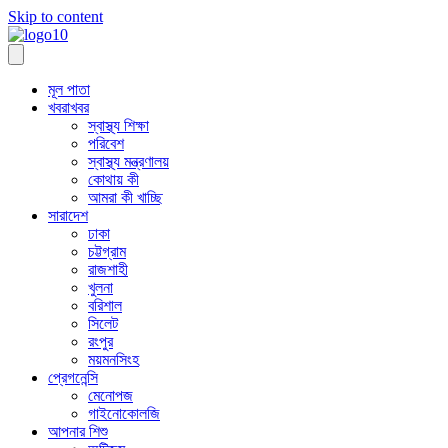
Skip to content
মূল পাতা
খবরাখবর
স্বাস্থ্য শিক্ষা
পরিবেশ
স্বাস্থ্য মন্ত্রণালয়
কোথায় কী
আমরা কী খাচ্ছি
সারাদেশ
ঢাকা
চট্টগ্রাম
রাজশাহী
খুলনা
বরিশাল
সিলেট
রংপুর
ময়মনসিংহ
প্রেগনেন্সি
মেনোপজ
গাইনোকোলজি
আপনার শিশু