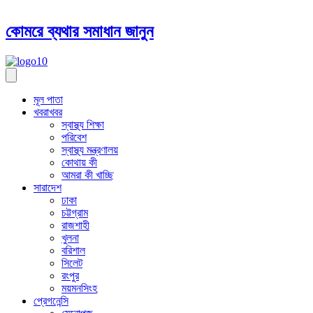
কোমরে ব্যথার সমাধান জানুন
মূল পাতা
খবরাখবর
স্বাস্থ্য শিক্ষা
পরিবেশ
স্বাস্থ্য মন্ত্রণালয়
কোথায় কী
আমরা কী খাচ্ছি
সারাদেশ
ঢাকা
চট্টগ্রাম
রাজশাহী
খুলনা
বরিশাল
সিলেট
রংপুর
ময়মনসিংহ
প্রেগনেন্সি