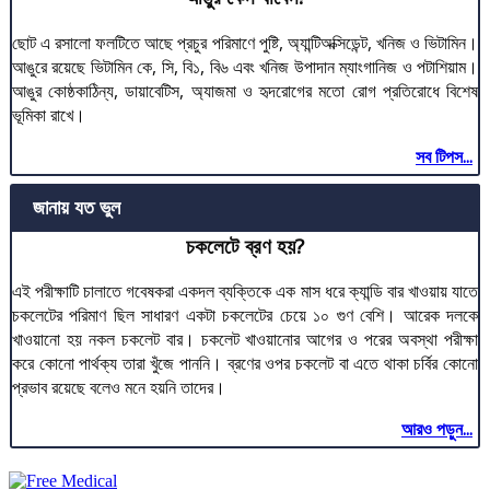
ছোট এ রসালো ফলটিতে আছে প্রচুর পরিমাণে পুষ্টি, অ্যান্টিঅক্সিডেন্ট, খনিজ ও ভিটামিন।
আঙুরে রয়েছে ভিটামিন কে, সি, বি১, বি৬ এবং খনিজ উপাদান ম্যাংগানিজ ও পটাশিয়াম।
আঙুর কোষ্ঠকাঠিন্য, ডায়াবেটিস, অ্যাজমা ও হৃদরোগের মতো রোগ প্রতিরোধে বিশেষ
ভূমিকা রাখে।
সব টিপস...
জানায় যত ভুল
চকলেটে ব্রণ হয়?
এই পরীক্ষাটি চালাতে গবেষকরা একদল ব্যক্তিকে এক মাস ধরে ক্যান্ডি বার খাওয়ায় যাতে
চকলেটের পরিমাণ ছিল সাধারণ একটা চকলেটের চেয়ে ১০ গুণ বেশি। আরেক দলকে
খাওয়ানো হয় নকল চকলেট বার। চকলেট খাওয়ানোর আগের ও পরের অবস্থা পরীক্ষা
করে কোনো পার্থক্য তারা খুঁজে পাননি। ব্রণের ওপর চকলেট বা এতে থাকা চর্বির কোনো
প্রভাব রয়েছে বলেও মনে হয়নি তাদের।
আরও পড়ুন...