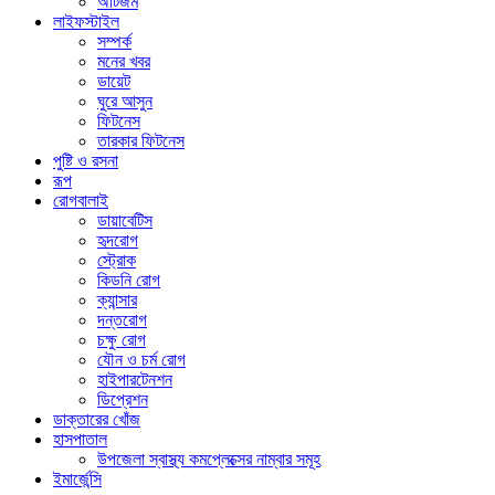
অটিজম
লাইফস্টাইল
সম্পর্ক
মনের খবর
ডায়েট
ঘুরে আসুন
ফিটনেস
তারকার ফিটনেস
পুষ্টি ও রসনা
রূপ
রোগবালাই
ডায়াবেটিস
হৃদরোগ
স্ট্রোক
কিডনি রোগ
ক্যান্সার
দন্তরোগ
চক্ষু রোগ
যৌন ও চর্ম রোগ
হাইপারটেনশন
ডিপ্রেশন
ডাক্তারের খোঁজ
হাসপাতাল
উপজেলা স্বাস্থ্য কমপ্লেক্সের নাম্বার সমূহ
ইমার্জেন্সি