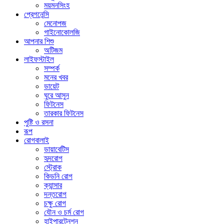
ময়মনসিংহ
প্রেগনেন্সি
মেনোপজ
গাইনোকোলজি
আপনার শিশু
অটিজম
লাইফস্টাইল
সম্পর্ক
মনের খবর
ডায়েট
ঘুরে আসুন
ফিটনেস
তারকার ফিটনেস
পুষ্টি ও রসনা
রূপ
রোগবালাই
ডায়াবেটিস
হৃদরোগ
স্ট্রোক
কিডনি রোগ
ক্যান্সার
দন্তরোগ
চক্ষু রোগ
যৌন ও চর্ম রোগ
হাইপারটেনশন