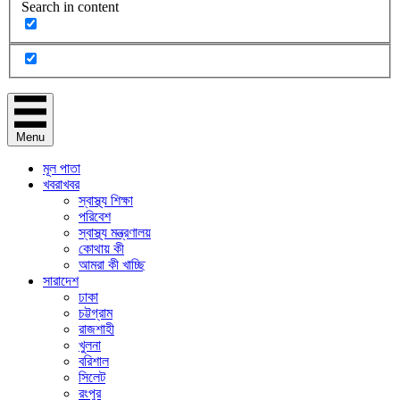
Search in content
Menu
মূল পাতা
খবরাখবর
স্বাস্থ্য শিক্ষা
পরিবেশ
স্বাস্থ্য মন্ত্রণালয়
কোথায় কী
আমরা কী খাচ্ছি
সারাদেশ
ঢাকা
চট্টগ্রাম
রাজশাহী
খুলনা
বরিশাল
সিলেট
রংপুর