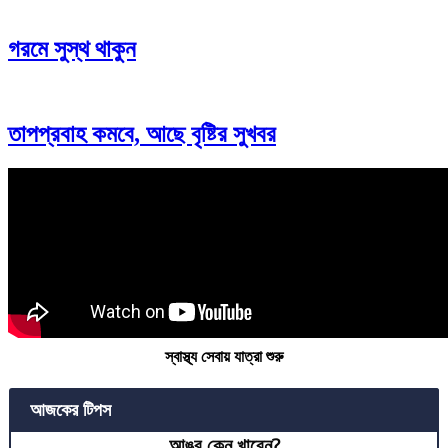
গরমে সুস্থ থাকুন
তাপপ্রবাহ কমবে, আছে বৃষ্টির সুখবর
স্বাস্থ্য সেবায় যাত্রা শুরু
আজকের টিপস
আঙুর কেন খাবেন?