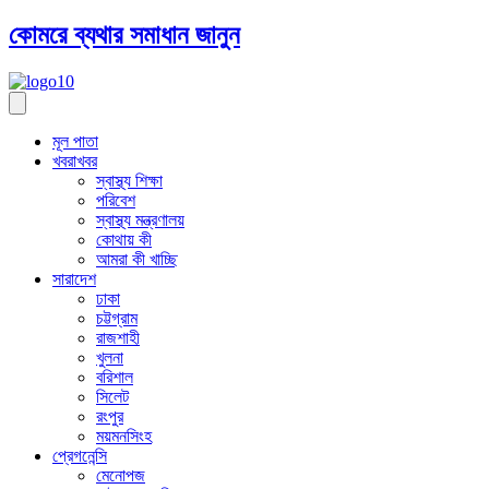
কোমরে ব্যথার সমাধান জানুন
মূল পাতা
খবরাখবর
স্বাস্থ্য শিক্ষা
পরিবেশ
স্বাস্থ্য মন্ত্রণালয়
কোথায় কী
আমরা কী খাচ্ছি
সারাদেশ
ঢাকা
চট্টগ্রাম
রাজশাহী
খুলনা
বরিশাল
সিলেট
রংপুর
ময়মনসিংহ
প্রেগনেন্সি
মেনোপজ