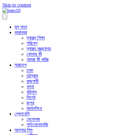
Skip to content
মূল পাতা
খবরাখবর
স্বাস্থ্য শিক্ষা
পরিবেশ
স্বাস্থ্য মন্ত্রণালয়
কোথায় কী
আমরা কী খাচ্ছি
সারাদেশ
ঢাকা
চট্টগ্রাম
রাজশাহী
খুলনা
বরিশাল
সিলেট
রংপুর
ময়মনসিংহ
প্রেগনেন্সি
মেনোপজ
গাইনোকোলজি
আপনার শিশু