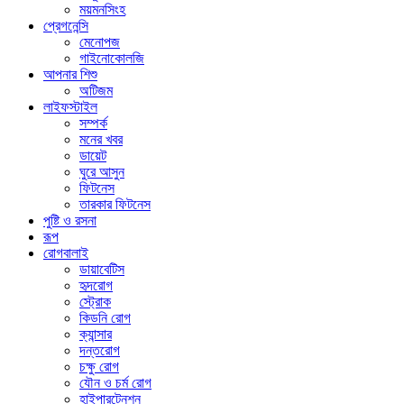
ময়মনসিংহ
প্রেগনেন্সি
মেনোপজ
গাইনোকোলজি
আপনার শিশু
অটিজম
লাইফস্টাইল
সম্পর্ক
মনের খবর
ডায়েট
ঘুরে আসুন
ফিটনেস
তারকার ফিটনেস
পুষ্টি ও রসনা
রূপ
রোগবালাই
ডায়াবেটিস
হৃদরোগ
স্ট্রোক
কিডনি রোগ
ক্যান্সার
দন্তরোগ
চক্ষু রোগ
যৌন ও চর্ম রোগ
হাইপারটেনশন