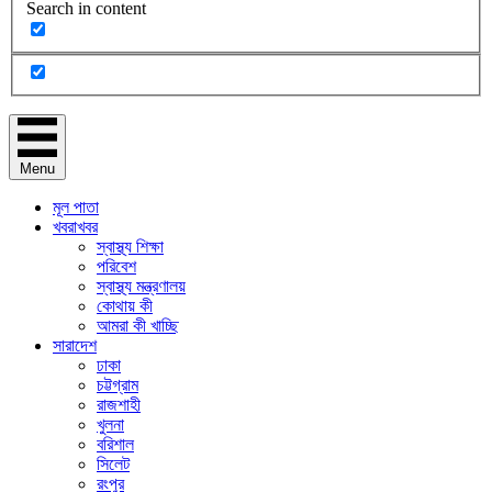
Search in content
Menu
মূল পাতা
খবরাখবর
স্বাস্থ্য শিক্ষা
পরিবেশ
স্বাস্থ্য মন্ত্রণালয়
কোথায় কী
আমরা কী খাচ্ছি
সারাদেশ
ঢাকা
চট্টগ্রাম
রাজশাহী
খুলনা
বরিশাল
সিলেট
রংপুর