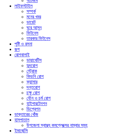
অটিজম
লাইফস্টাইল
সম্পর্ক
মনের খবর
ডায়েট
ঘুরে আসুন
ফিটনেস
তারকার ফিটনেস
পুষ্টি ও রসনা
রূপ
রোগবালাই
ডায়াবেটিস
হৃদরোগ
স্ট্রোক
কিডনি রোগ
ক্যান্সার
দন্তরোগ
চক্ষু রোগ
যৌন ও চর্ম রোগ
হাইপারটেনশন
ডিপ্রেশন
ডাক্তারের খোঁজ
হাসপাতাল
উপজেলা স্বাস্থ্য কমপ্লেক্সের নাম্বার সমূহ
ইমার্জেন্সি