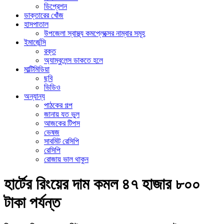
ডিপ্রেশন
ডাক্তারের খোঁজ
হাসপাতাল
উপজেলা স্বাস্থ্য কমপ্লেক্সের নাম্বার সমূহ
ইমার্জেন্সি
রক্ত
অ্যাম্বুলেন্স ডাকতে হলে
মাল্টিমিডিয়া
ছবি
ভিডিও
অন্যান্য
পাঠকের গল্প
জানায় যত ভুল
আজকের টিপস
ভেষজ
সাবমিট রেসিপি
রেসিপি
রোজায় ভাল থাকুন
হার্টের রিংয়ের দাম কমল ৪৭ হাজার ৮০০
টাকা পর্যন্ত