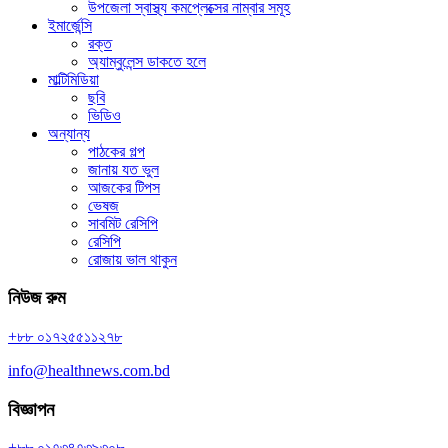
উপজেলা স্বাস্থ্য কমপ্লেক্সের নাম্বার সমূহ
ইমার্জেন্সি
রক্ত
অ্যাম্বুলেন্স ডাকতে হলে
মাল্টিমিডিয়া
ছবি
ভিডিও
অন্যান্য
পাঠকের গল্প
জানায় যত ভুল
আজকের টিপস
ভেষজ
সাবমিট রেসিপি
রেসিপি
রোজায় ভাল থাকুন
নিউজ রুম
+৮৮ ০১৭২৫৫১১২৭৮
info@healthnews.com.bd
বিজ্ঞাপন
+৮৮ ০১৭৩৪৭৩৯৩০৮