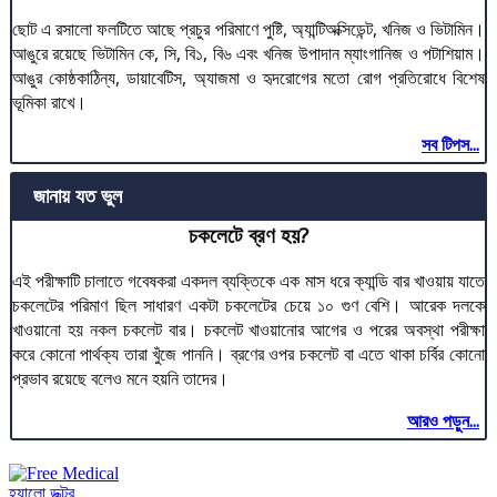
ছোট এ রসালো ফলটিতে আছে প্রচুর পরিমাণে পুষ্টি, অ্যান্টিঅক্সিডেন্ট, খনিজ ও ভিটামিন।
আঙুরে রয়েছে ভিটামিন কে, সি, বি১, বি৬ এবং খনিজ উপাদান ম্যাংগানিজ ও পটাশিয়াম।
আঙুর কোষ্ঠকাঠিন্য, ডায়াবেটিস, অ্যাজমা ও হৃদরোগের মতো রোগ প্রতিরোধে বিশেষ
ভূমিকা রাখে।
সব টিপস...
জানায় যত ভুল
চকলেটে ব্রণ হয়?
এই পরীক্ষাটি চালাতে গবেষকরা একদল ব্যক্তিকে এক মাস ধরে ক্যান্ডি বার খাওয়ায় যাতে
চকলেটের পরিমাণ ছিল সাধারণ একটা চকলেটের চেয়ে ১০ গুণ বেশি। আরেক দলকে
খাওয়ানো হয় নকল চকলেট বার। চকলেট খাওয়ানোর আগের ও পরের অবস্থা পরীক্ষা
করে কোনো পার্থক্য তারা খুঁজে পাননি। ব্রণের ওপর চকলেট বা এতে থাকা চর্বির কোনো
প্রভাব রয়েছে বলেও মনে হয়নি তাদের।
আরও পড়ুন...
হ্যালো ডক্টর