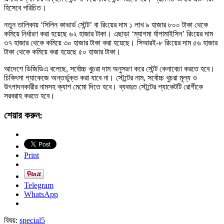
হিসেবে পরিচিত।
নতুন তালিকায় ‘সিলিন কাভার্ড স্টেন্ট’ বা রিংয়ের দাম ১ লাখ ৯ হাজার ৮০০ টাকা থেকে
কমিয়ে নির্ধারণ করা হয়েছে ৬২ হাজার টাকা। এছাড়া ‘ম্যাগমা র্যাপামাইসিন’ রিংয়ের দাম
৩৭ হাজার থেকে কমিয়ে ৩০ হাজার টাকা করা হয়েছে। সিআরই-৮ রিংয়ের দাম ৫৬ হাজার
টাকা থেকে কমিয়ে করা হয়েছে ৫০ হাজার টাকা।
আদেশে ডিজিডিএ বলেছে, সর্বোচ্চ খুচরা দাম অনুসরণ করে স্টেন্ট কেনাবেচা করতে হবে।
চিকিৎসা প্যাকেজে অন্তর্ভুক্ত করা যাবে না। স্টেন্টের নাম, সর্বোচ্চ খুচরা মূল্য ও
উৎপাদনকারীর নামসহ ক্যাশ মেমো দিতে হবে। ব্যবহৃত স্টেন্টের প্যাকেটটি রোগীকে
সরবরাহ করতে হবে।
শেয়ার করুন:
Print
Telegram
WhatsApp
বিষয়:
special5