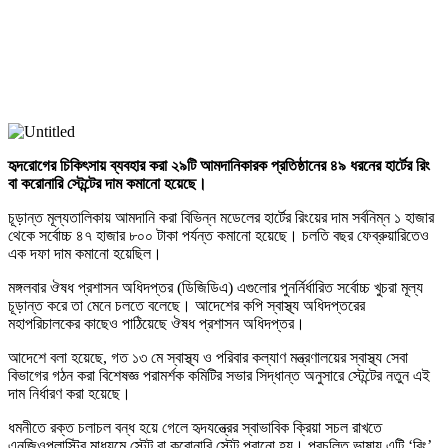
হৃদরোগের
চিকিৎসায়
ব্যবহার
করা
২৯টি
আমদানিকারক
প্রতিষ্ঠানের
৪৯
ধরনের
হার্টের
রিং
বা
করোনারি
স্টেন্টের
দাম
কমানো
হয়েছে।
চূড়ান্ত মূল্যতালিকায় আমদানি করা বিভিন্ন মডেলের হার্টের রিংয়ের দাম সর্বনিম্ন ১ হাজার
থেকে সর্বোচ্চ ৪৭ হাজার ৮০০ টাকা পর্যন্ত কমানো হয়েছে। চলতি বছর ফেব্রুয়ারিতেও
এক দফা দাম কমানো হয়েছিল।
মঙ্গলবার ঔষধ প্রশাসন অধিদপ্তর (ডিজিডিএ) এগুলোর পুনর্নির্ধারিত সর্বোচ্চ খুচরা মূল্য
চূড়ান্ত করে তা মেনে চলতে বলেছে। আদেশের কপি স্বাস্থ্য অধিদপ্তরের
মহাপরিচালকের কাছেও পাঠিয়েছে ঔষধ প্রশাসন অধিদপ্তর।
আদেশে বলা হয়েছে, গত ১৩ মে স্বাস্থ্য ও পরিবার কল্যাণ মন্ত্রণালয়ের স্বাস্থ্য সেবা
বিভাগের গঠন করা বিশেষজ্ঞ পরামর্শক কমিটির সভার সিদ্ধান্ত অনুসারে স্টেন্টের নতুন এই
দাম নির্ধারণ করা হয়েছে।
ধমনীতে রক্ত চলাচল বন্ধ হয়ে গেলে হৃদযন্ত্রের স্বাভাবিক ক্রিয়া সচল রাখতে
এনজিওপ্লাস্টির মাধ্যমে স্টেন্ট বা করোনারি স্টেন্ট পরানো হয়। প্রচলিত ভাষায় এটি ‘রিং’