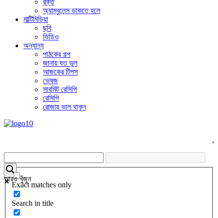
রক্ত
অ্যাম্বুলেন্স ডাকতে হলে
মাল্টিমিডিয়া
ছবি
ভিডিও
অন্যান্য
পাঠকের গল্প
জানায় যত ভুল
আজকের টিপস
ভেষজ
সাবমিট রেসিপি
রেসিপি
রোজায় ভাল থাকুন
,
আরও খুঁজুন
Exact matches only
Search in title