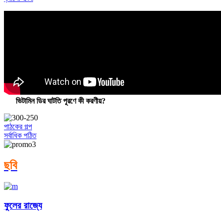
ভিটামিন ডির ঘাটতি পূরণে কী করণীয়?
পাঠকের গল্প
সর্বাধিক পঠিত
ছবি
ফুলের রাজ্যে