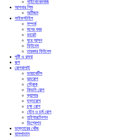
গাইনোকোলজি
আপনার শিশু
অটিজম
লাইফস্টাইল
সম্পর্ক
মনের খবর
ডায়েট
ঘুরে আসুন
ফিটনেস
তারকার ফিটনেস
পুষ্টি ও রসনা
রূপ
রোগবালাই
ডায়াবেটিস
হৃদরোগ
স্ট্রোক
কিডনি রোগ
ক্যান্সার
দন্তরোগ
চক্ষু রোগ
যৌন ও চর্ম রোগ
হাইপারটেনশন
ডিপ্রেশন
ডাক্তারের খোঁজ
হাসপাতাল