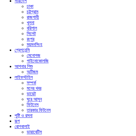
সারাদেশ
ঢাকা
চট্টগ্রাম
রাজশাহী
খুলনা
বরিশাল
সিলেট
রংপুর
ময়মনসিংহ
প্রেগনেন্সি
মেনোপজ
গাইনোকোলজি
আপনার শিশু
অটিজম
লাইফস্টাইল
সম্পর্ক
মনের খবর
ডায়েট
ঘুরে আসুন
ফিটনেস
তারকার ফিটনেস
পুষ্টি ও রসনা
রূপ
রোগবালাই
ডায়াবেটিস