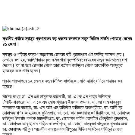
স্থানীয় পর্যায়ে স্বাস্থ্য প্রশাসনের বড় ধরনের রদবদলে নতুন সিভিল সার্জন পেয়েছে দেশের
৪১ জেলা।
স্বাস্থ্য ও পরিবার কল্যাণ মন্ত্রণালয় রোববার দুটি প্রজ্ঞাপনে এই বদলির আদেশ দেয়।
সেখানে বলা হয়, বদলি/পদায়নকৃত কর্মকর্তারা বৃহস্পতিবারের মধ্যে নতুন কর্মস্থলে যোগ
দেবেন। তা না হলে রোববার থেকে তারা বর্তমান কর্মস্থল থেকে তাৎক্ষণিক অবমুক্ত
হয়েছেন বলে গণ্য হবেন।
প্রথম প্রজ্ঞাপনে ১২ জেলায় নতুন সিভিল সার্জনকে চলতি দায়িত্ব দিয়ে পদায়ন করা
হয়েছে।
তাদের মধ্যে ডা. এস এম মাসুদকে রাজবাড়ী, ডা. এ কে এম শাহাব উদ্দিনকে
চাঁপাইনবাবগঞ্জে, ডা. এ কে এম মোফাখ্খারুল ইসলাম বগুড়ায়, ডা. আ স ম মাহবুবুল
আলমকে বাগেরহাটে, ডা. এস আই এম রাজিউল করিমকে রাজশাহীতে, ডা. আলী নূর
মোহাম্মদ বশির আহমেদকে কুমিল্লায়, ডা. মো. কামরুজ্জামানকে ঝিনাইদহে, ডা. মোহাম্মদ
ছাইফুল ইসলাম খানকে ময়মনসিংহে, ডা. মোহাম্মদ শাহীন হোসাইন চৌধুরীকে বান্দরবানে,
ডা. মোহাম্মদ আবু হাসান শাহীনকে লক্ষ্মীপুরে, ডা. মোছা. মাহফুজা খাতুনকে খুলনায় এবং
ডা. মোহাম্মদ শরীফুল আবেদীন কমলকে মাদারীপুরের সিভিল সার্জনের দায়িত্ব দেওয়া
হয়েছে।