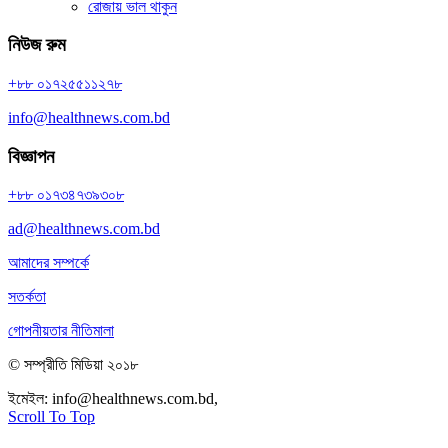
রোজায় ভাল থাকুন
নিউজ রুম
+৮৮ ০১৭২৫৫১১২৭৮
info@healthnews.com.bd
বিজ্ঞাপন
+৮৮ ০১৭৩৪৭৩৯৩০৮
ad@healthnews.com.bd
আমাদের সম্পর্কে
সতর্কতা
গোপনীয়তার নীতিমালা
© সম্প্রীতি মিডিয়া ২০১৮
ইমেইল:
info@healthnews.com.bd,
ফোন: +৮৮ ০১৭৩৪৭৩৯৩০৮।
Scroll To Top