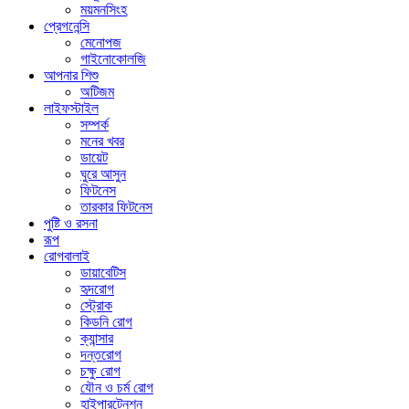
ময়মনসিংহ
প্রেগনেন্সি
মেনোপজ
গাইনোকোলজি
আপনার শিশু
অটিজম
লাইফস্টাইল
সম্পর্ক
মনের খবর
ডায়েট
ঘুরে আসুন
ফিটনেস
তারকার ফিটনেস
পুষ্টি ও রসনা
রূপ
রোগবালাই
ডায়াবেটিস
হৃদরোগ
স্ট্রোক
কিডনি রোগ
ক্যান্সার
দন্তরোগ
চক্ষু রোগ
যৌন ও চর্ম রোগ
হাইপারটেনশন