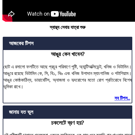
স্বাস্থ্য সেবায় যাত্রা শুরু
আজকের টিপস
আঙুর কেন খাবেন?
ছোট এ রসালো ফলটিতে আছে প্রচুর পরিমাণে পুষ্টি, অ্যান্টিঅক্সিডেন্ট, খনিজ ও ভিটামিন।
আঙুরে রয়েছে ভিটামিন কে, সি, বি১, বি৬ এবং খনিজ উপাদান ম্যাংগানিজ ও পটাশিয়াম।
আঙুর কোষ্ঠকাঠিন্য, ডায়াবেটিস, অ্যাজমা ও হৃদরোগের মতো রোগ প্রতিরোধে বিশেষ
ভূমিকা রাখে।
সব টিপস...
জানায় যত ভুল
চকলেটে ব্রণ হয়?