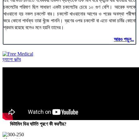
এই পরীক্ষাটি চালাতে গবেষকরা একদল ব্যক্তিকে এক মাস ধরে ক্যান্ডি বার খাওয়ায় যাতে
চকলেটের পরিমাণ ছিল সাধারণ একটা চকলেটের চেয়ে ১০ গুণ বেশি। আরেক দলকে
খাওয়ানো হয় নকল চকলেট বার। চকলেট খাওয়ানোর আগের ও পরের অবস্থা পরীক্ষা
করে কোনো পার্থক্য তারা খুঁজে পাননি। ব্রণের ওপর চকলেট বা এতে থাকা চর্বির কোনো
প্রভাব রয়েছে বলেও মনে হয়নি তাদের।
আরও পড়ুন...
হ্যালো ডক্টর
ভিটামিন ডির ঘাটতি পূরণে কী করণীয়?