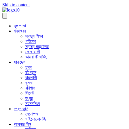
Skip to content
মূল পাতা
খবরাখবর
স্বাস্থ্য শিক্ষা
পরিবেশ
স্বাস্থ্য মন্ত্রণালয়
কোথায় কী
আমরা কী খাচ্ছি
সারাদেশ
ঢাকা
চট্টগ্রাম
রাজশাহী
খুলনা
বরিশাল
সিলেট
রংপুর
ময়মনসিংহ
প্রেগনেন্সি
মেনোপজ
গাইনোকোলজি
আপনার শিশু