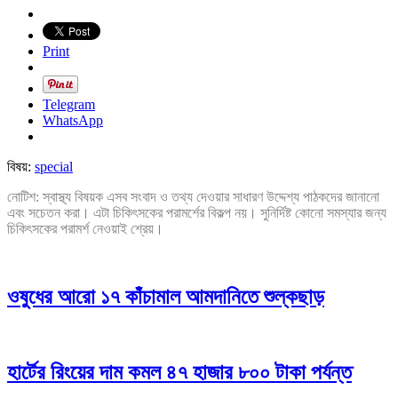
Print
Telegram
WhatsApp
বিষয়:
special
নোটিশ: স্বাস্থ্য বিষয়ক এসব সংবাদ ও তথ্য দেওয়ার সাধারণ উদ্দেশ্য পাঠকদের জানানো
এবং সচেতন করা। এটা চিকিৎসকের পরামর্শের বিকল্প নয়। সুনির্দিষ্ট কোনো সমস্যার জন্য
চিকিৎসকের পরামর্শ নেওয়াই শ্রেয়।
ওষুধের আরো ১৭ কাঁচামাল আমদানিতে শুল্কছাড়
হার্টের রিংয়ের দাম কমল ৪৭ হাজার ৮০০ টাকা পর্যন্ত