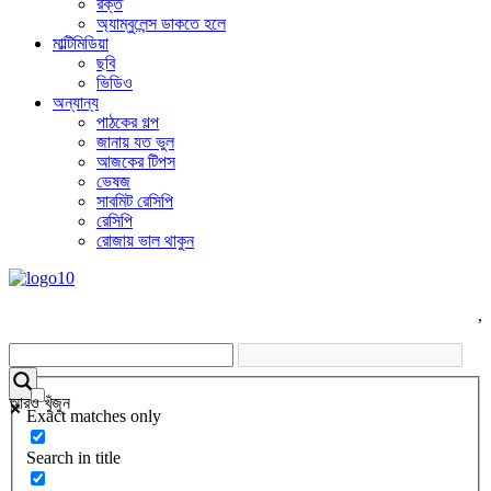
রক্ত
অ্যাম্বুলেন্স ডাকতে হলে
মাল্টিমিডিয়া
ছবি
ভিডিও
অন্যান্য
পাঠকের গল্প
জানায় যত ভুল
আজকের টিপস
ভেষজ
সাবমিট রেসিপি
রেসিপি
রোজায় ভাল থাকুন
,
আরও খুঁজুন
Exact matches only
Search in title