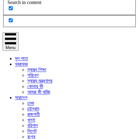
Search in content
Menu
মূল পাতা
খবরাখবর
স্বাস্থ্য শিক্ষা
পরিবেশ
স্বাস্থ্য মন্ত্রণালয়
কোথায় কী
আমরা কী খাচ্ছি
সারাদেশ
ঢাকা
চট্টগ্রাম
রাজশাহী
খুলনা
বরিশাল
সিলেট
রংপুর