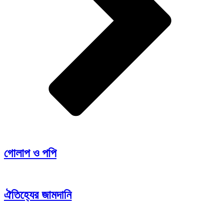
গোলাপ ও পপি
ঐতিহ্যের জামদানি