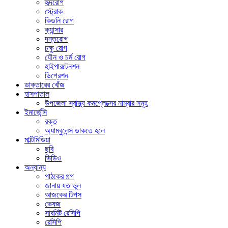
হৃদরোগ
স্ট্রোক
কিডনি রোগ
ক্যান্সার
দন্তরোগ
চক্ষু রোগ
যৌন ও চর্ম রোগ
হাইপারটেনশন
ডিপ্রেশন
ডাক্তারের খোঁজ
হাসপাতাল
উপজেলা স্বাস্থ্য কমপ্লেক্সের নাম্বার সমূহ
ইমার্জেন্সি
রক্ত
অ্যাম্বুলেন্স ডাকতে হলে
মাল্টিমিডিয়া
ছবি
ভিডিও
অন্যান্য
পাঠকের গল্প
জানায় যত ভুল
আজকের টিপস
ভেষজ
সাবমিট রেসিপি
রেসিপি