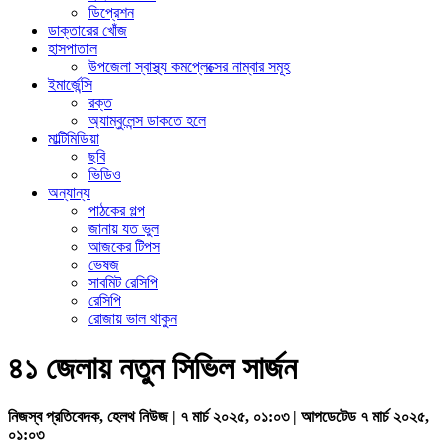
ডিপ্রেশন
ডাক্তারের খোঁজ
হাসপাতাল
উপজেলা স্বাস্থ্য কমপ্লেক্সের নাম্বার সমূহ
ইমার্জেন্সি
রক্ত
অ্যাম্বুলেন্স ডাকতে হলে
মাল্টিমিডিয়া
ছবি
ভিডিও
অন্যান্য
পাঠকের গল্প
জানায় যত ভুল
আজকের টিপস
ভেষজ
সাবমিট রেসিপি
রেসিপি
রোজায় ভাল থাকুন
৪১ জেলায় নতুন সিভিল সার্জন
নিজস্ব প্রতিবেদক, হেলথ নিউজ | ৭ মার্চ ২০২৫, ০১:০৩ | আপডেটেড ৭ মার্চ ২০২৫,
০১:০৩