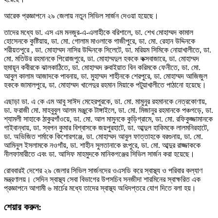
আরেক প্রজ্ঞাপনে ২৯ জেলায় নতুন সিভিল সার্জন দেওয়া হয়েছে।
তাদের মধ্যে ডা. এস এম মনজুর-এ-এলাহীকে বরিশালে, ডা. শেখ মোহাম্মদ কামাল
হোসেনকে কুষ্টিয়ায়, ডা. মো. গোলাম মাওলাকে গাজীপুরে, ডা. মো. রেহান উদ্দিনকে
শরীয়তপুরে , ডা. মোহাম্মদ নাসির উদ্দিনকে সিলেটে, ডা. মরিয়ম সিমিকে নোয়াখালীতে, ডা.
মো. মতিউর রহমানকে পিরোজপুরে, ডা. মোহাম্মদুল হককে কক্সবাজারে, ডা. মোহাম্মদ
হুমায়ূন কবীরকে ঝালকাঠিতে, ডা. মোহাম্মদ রুবাইয়াত বিন করিমকে ফেনীতে, ডা. মো.
আবুল কালাম আজাদকে পাবনায়, ডা. মুহাম্মদ শাহীনকে শেরপুরে, ডা. মোহাম্মদ আজিজুল
হককে জামালপুরে, ডা. মোহাম্মদ খালেদুর রহমান মিয়াকে পটুয়াখালীতে পাঠানো হয়েছে।
এছাড়া ডা. এ কে এম আবু সাঈদ মেহেরপুরকে, ডা. মো. মামুনুর রহমানকে নেত্রকোণায়,
ডা. ফরাজী মো. মাহবুবুল আলম মঞ্জুকে টাঙ্গাইলে, ডা. মো. মিজানুর রহমানকে পঞ্চগড়ে, ডা.
শ্যামলী সাহাকে ঠাকুরগাঁওয়ে, ডা. মো. আল মামুনকে কুড়িগ্রামে, ডা. মো. রফিকুজ্জামানকে
গাইবান্ধায়, ডা. স্বপন কুমার বিশ্বাসকে জয়পুরহাটে, ডা. আব্দুল হাকিমকে লালমনিরহাটে,
ডা. অভিজিত শর্মাকে কিশোরগঞ্জে, ডা. মোহাম্মদ আবুল ফাত্তাহকে বরগুনায়, ডা. মো.
আমিনুল ইসলামকে নওগাঁয়, ডা. শাহীন সুলতানাকে রংপুরে, ডা. মো. আব্দুর রাজ্জাককে
নীলফামারীতে এবং ডা. আসিফ মাহমুদকে মানিকগঞ্জের সিভিল সার্জন করা হয়েছে।
রোববারই দেশের ২৯ জেলার সিভিল সার্জনদের ওএসডি করে স্বাস্থ্য ও পরিবার কল্যাণ
মন্ত্রণালয়। সেদিন স্বাস্থ্য সেবা বিভাগের উপসচিব সনজীদা শারমিনের স্বাক্ষরিত এক
প্রজ্ঞাপনে আগামী ৬ মার্চের মধ্যে তাদের স্বাস্থ্য অধিদপ্তরে যোগ দিতে বলা হয়।
শেয়ার করুন: