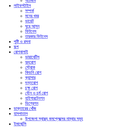
অটিজম
লাইফস্টাইল
সম্পর্ক
মনের খবর
ডায়েট
ঘুরে আসুন
ফিটনেস
তারকার ফিটনেস
পুষ্টি ও রসনা
রূপ
রোগবালাই
ডায়াবেটিস
হৃদরোগ
স্ট্রোক
কিডনি রোগ
ক্যান্সার
দন্তরোগ
চক্ষু রোগ
যৌন ও চর্ম রোগ
হাইপারটেনশন
ডিপ্রেশন
ডাক্তারের খোঁজ
হাসপাতাল
উপজেলা স্বাস্থ্য কমপ্লেক্সের নাম্বার সমূহ
ইমার্জেন্সি