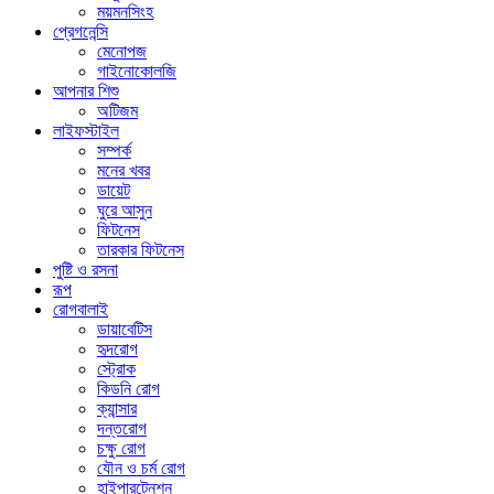
ময়মনসিংহ
প্রেগনেন্সি
মেনোপজ
গাইনোকোলজি
আপনার শিশু
অটিজম
লাইফস্টাইল
সম্পর্ক
মনের খবর
ডায়েট
ঘুরে আসুন
ফিটনেস
তারকার ফিটনেস
পুষ্টি ও রসনা
রূপ
রোগবালাই
ডায়াবেটিস
হৃদরোগ
স্ট্রোক
কিডনি রোগ
ক্যান্সার
দন্তরোগ
চক্ষু রোগ
যৌন ও চর্ম রোগ
হাইপারটেনশন