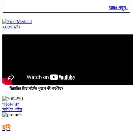
আরও পড়ুন...
হ্যালো ডক্টর
ভিটামিন ডির ঘাটতি পূরণে কী করণীয়?
পাঠকের গল্প
সর্বাধিক পঠিত
ছবি