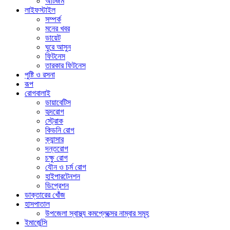
অটিজম
লাইফস্টাইল
সম্পর্ক
মনের খবর
ডায়েট
ঘুরে আসুন
ফিটনেস
তারকার ফিটনেস
পুষ্টি ও রসনা
রূপ
রোগবালাই
ডায়াবেটিস
হৃদরোগ
স্ট্রোক
কিডনি রোগ
ক্যান্সার
দন্তরোগ
চক্ষু রোগ
যৌন ও চর্ম রোগ
হাইপারটেনশন
ডিপ্রেশন
ডাক্তারের খোঁজ
হাসপাতাল
উপজেলা স্বাস্থ্য কমপ্লেক্সের নাম্বার সমূহ
ইমার্জেন্সি