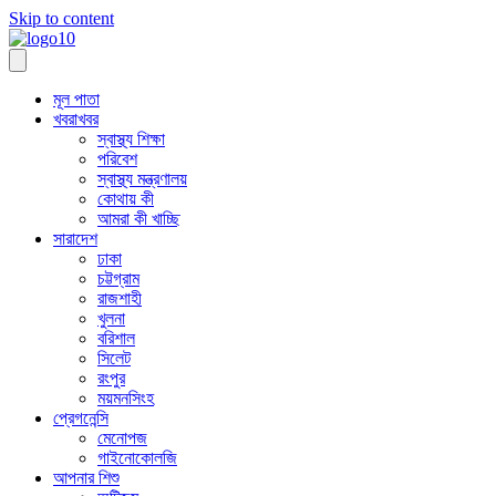
Skip to content
মূল পাতা
খবরাখবর
স্বাস্থ্য শিক্ষা
পরিবেশ
স্বাস্থ্য মন্ত্রণালয়
কোথায় কী
আমরা কী খাচ্ছি
সারাদেশ
ঢাকা
চট্টগ্রাম
রাজশাহী
খুলনা
বরিশাল
সিলেট
রংপুর
ময়মনসিংহ
প্রেগনেন্সি
মেনোপজ
গাইনোকোলজি
আপনার শিশু