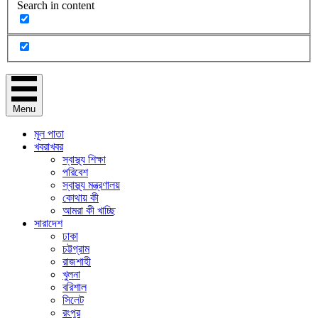
Search in content
Menu
মূল পাতা
খবরাখবর
স্বাস্থ্য শিক্ষা
পরিবেশ
স্বাস্থ্য মন্ত্রণালয়
কোথায় কী
আমরা কী খাচ্ছি
সারাদেশ
ঢাকা
চট্টগ্রাম
রাজশাহী
খুলনা
বরিশাল
সিলেট
রংপুর