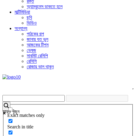
রক্ত
অ্যাম্বুলেন্স ডাকতে হলে
মাল্টিমিডিয়া
ছবি
ভিডিও
অন্যান্য
পাঠকের গল্প
জানায় যত ভুল
আজকের টিপস
ভেষজ
সাবমিট রেসিপি
রেসিপি
রোজায় ভাল থাকুন
,
আরও খুঁজুন
Exact matches only
Search in title