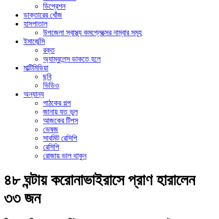
ডিপ্রেশন
ডাক্তারের খোঁজ
হাসপাতাল
উপজেলা স্বাস্থ্য কমপ্লেক্সের নাম্বার সমূহ
ইমার্জেন্সি
রক্ত
অ্যাম্বুলেন্স ডাকতে হলে
মাল্টিমিডিয়া
ছবি
ভিডিও
অন্যান্য
পাঠকের গল্প
জানায় যত ভুল
আজকের টিপস
ভেষজ
সাবমিট রেসিপি
রেসিপি
রোজায় ভাল থাকুন
৪৮ ঘন্টায় করোনাভাইরাসে প্রাণ হারালেন
৩৩ জন