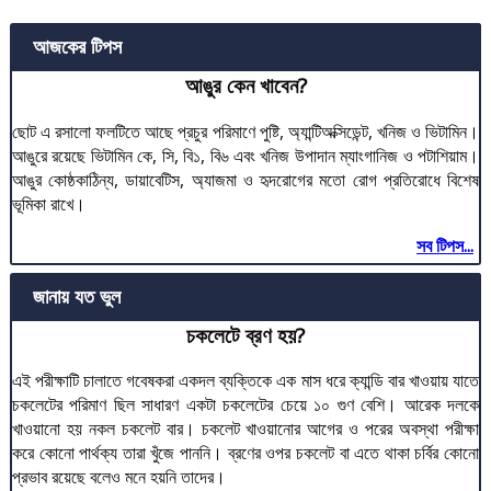
আজকের টিপস
আঙুর কেন খাবেন?
ছোট এ রসালো ফলটিতে আছে প্রচুর পরিমাণে পুষ্টি, অ্যান্টিঅক্সিডেন্ট, খনিজ ও ভিটামিন।
আঙুরে রয়েছে ভিটামিন কে, সি, বি১, বি৬ এবং খনিজ উপাদান ম্যাংগানিজ ও পটাশিয়াম।
আঙুর কোষ্ঠকাঠিন্য, ডায়াবেটিস, অ্যাজমা ও হৃদরোগের মতো রোগ প্রতিরোধে বিশেষ
ভূমিকা রাখে।
সব টিপস...
জানায় যত ভুল
চকলেটে ব্রণ হয়?
এই পরীক্ষাটি চালাতে গবেষকরা একদল ব্যক্তিকে এক মাস ধরে ক্যান্ডি বার খাওয়ায় যাতে
চকলেটের পরিমাণ ছিল সাধারণ একটা চকলেটের চেয়ে ১০ গুণ বেশি। আরেক দলকে
খাওয়ানো হয় নকল চকলেট বার। চকলেট খাওয়ানোর আগের ও পরের অবস্থা পরীক্ষা
করে কোনো পার্থক্য তারা খুঁজে পাননি। ব্রণের ওপর চকলেট বা এতে থাকা চর্বির কোনো
প্রভাব রয়েছে বলেও মনে হয়নি তাদের।