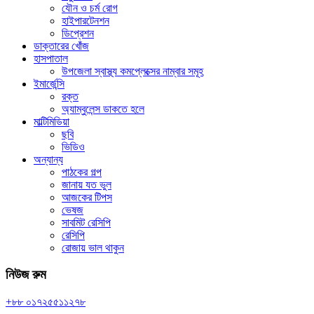
যৌন ও চর্ম রোগ
হাইপারটেনশন
ডিপ্রেশন
ডাক্তারের খোঁজ
হাসপাতাল
উপজেলা স্বাস্থ্য কমপ্লেক্সের নাম্বার সমূহ
ইমার্জেন্সি
রক্ত
অ্যাম্বুলেন্স ডাকতে হলে
মাল্টিমিডিয়া
ছবি
ভিডিও
অন্যান্য
পাঠকের গল্প
জানায় যত ভুল
আজকের টিপস
ভেষজ
সাবমিট রেসিপি
রেসিপি
রোজায় ভাল থাকুন
নিউজ রুম
+৮৮ ০১৭২৫৫১১২৭৮