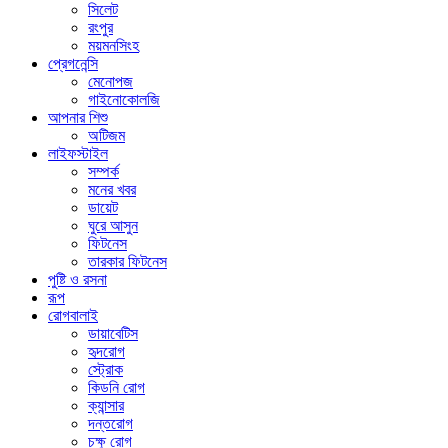
সিলেট
রংপুর
ময়মনসিংহ
প্রেগনেন্সি
মেনোপজ
গাইনোকোলজি
আপনার শিশু
অটিজম
লাইফস্টাইল
সম্পর্ক
মনের খবর
ডায়েট
ঘুরে আসুন
ফিটনেস
তারকার ফিটনেস
পুষ্টি ও রসনা
রূপ
রোগবালাই
ডায়াবেটিস
হৃদরোগ
স্ট্রোক
কিডনি রোগ
ক্যান্সার
দন্তরোগ
চক্ষু রোগ