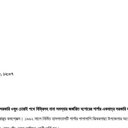
৮, ১২:০৭
সরকারি ওষুধ চোরাই পথে বিক্রিসহ নানা সমস্যায় জর্জরিত যশোরের শার্শার একমাত্র সরকারি হাস
স্বাস্থ্য কমপ্লেক্স। ১৯৬২ সালে নির্মিত হাসপাতালটি শার্শার পাশাপাশি ঝিকরগাছা উপজেলার 