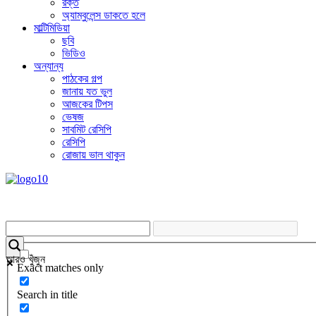
রক্ত
অ্যাম্বুলেন্স ডাকতে হলে
মাল্টিমিডিয়া
ছবি
ভিডিও
অন্যান্য
পাঠকের গল্প
জানায় যত ভুল
আজকের টিপস
ভেষজ
সাবমিট রেসিপি
রেসিপি
রোজায় ভাল থাকুন
আরও খুঁজুন
Exact matches only
Search in title