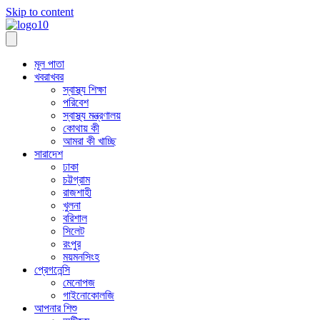
Skip to content
মূল পাতা
খবরাখবর
স্বাস্থ্য শিক্ষা
পরিবেশ
স্বাস্থ্য মন্ত্রণালয়
কোথায় কী
আমরা কী খাচ্ছি
সারাদেশ
ঢাকা
চট্টগ্রাম
রাজশাহী
খুলনা
বরিশাল
সিলেট
রংপুর
ময়মনসিংহ
প্রেগনেন্সি
মেনোপজ
গাইনোকোলজি
আপনার শিশু