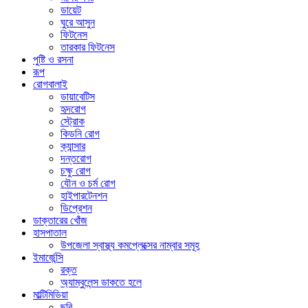
ডায়েট
ঘুরে আসুন
ফিটনেস
তারকার ফিটনেস
পুষ্টি ও রসনা
রূপ
রোগবালাই
ডায়াবেটিস
হৃদরোগ
স্ট্রোক
কিডনি রোগ
ক্যান্সার
দন্তরোগ
চক্ষু রোগ
যৌন ও চর্ম রোগ
হাইপারটেনশন
ডিপ্রেশন
ডাক্তারের খোঁজ
হাসপাতাল
উপজেলা স্বাস্থ্য কমপ্লেক্সের নাম্বার সমূহ
ইমার্জেন্সি
রক্ত
অ্যাম্বুলেন্স ডাকতে হলে
মাল্টিমিডিয়া
ছবি