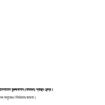
পাতাল বুরুজবাগান (নাভারন) স্বাস্থ্য কেন্দ্র।
অনেক মানুষেরও নির্ভরতার জায়গা।