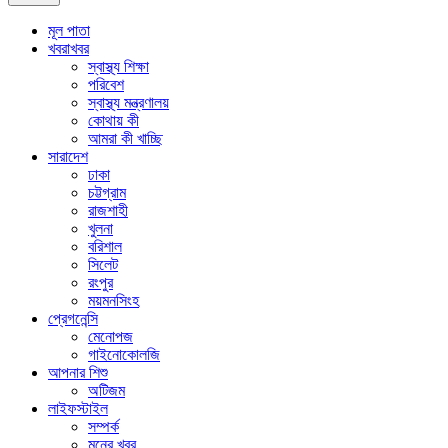
মূল পাতা
খবরাখবর
স্বাস্থ্য শিক্ষা
পরিবেশ
স্বাস্থ্য মন্ত্রণালয়
কোথায় কী
আমরা কী খাচ্ছি
সারাদেশ
ঢাকা
চট্টগ্রাম
রাজশাহী
খুলনা
বরিশাল
সিলেট
রংপুর
ময়মনসিংহ
প্রেগনেন্সি
মেনোপজ
গাইনোকোলজি
আপনার শিশু
অটিজম
লাইফস্টাইল
সম্পর্ক
মনের খবর