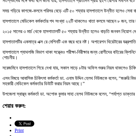
সংশ্লিষ্টদের সঙ্গে কথা বলে জানা যায়, হাসপাতালে প্রতিদিন প্রায় দুইশ রোগীর সমাগম 
সময় গড়িয়ে কাগজে-কলমে পরিসর বেড়ে এটি ৫০ শয্যার হাসপাতালে উন্নীত হলেও সেবা বাড়
হাসপাতালে মেডিকেল কর্মকর্তার পদ সংখ্যা ২২টি থাকলেও খাতা কলমে আছেন ৮ জন, তার 
২০১৫ সালের ৩ মার্চ থেকে হাসপাতালটি ৫০ শয্যায় উন্নীত হলেও বাড়তি জনবল নিয়োগ 
হাসপাতালটির একমাত্র এক্স রে মেশিনটি এক বছর ধরে নষ্ট। অপারেশন থিয়েটারের যন্ত্রপ
হাসপাতালে প্যাথলজি বিভাগ থাকা সত্ত্বেও পরীক্ষা-নিরীক্ষার জন্য রোগীদের বাইরের 
শোচনীয়।
সরেজমিনে হাসপাতালে গিয়ে দেখা যায়, সকাল সাড়ে ৮টায় অফিস শুরুর নিয়ম থাকলেও চিক
এসব বিষয়ে আবাসিক চিকিৎসা কর্মকর্তা ডা. এনাম উদ্দিন হেলথ নিউজকে বলেন, “জরুরি 
সহকারী মেডিকেল কর্মকর্তার ডিউটি করার নিয়ম আছে।”
উপজেলা স্বাস্থ্য কর্মকর্তা ডা. অশোক কুমার সাহা হেলথ নিউজকে বলেন, “পর্যাপ্ত ডা
শেয়ার করুন:
Print