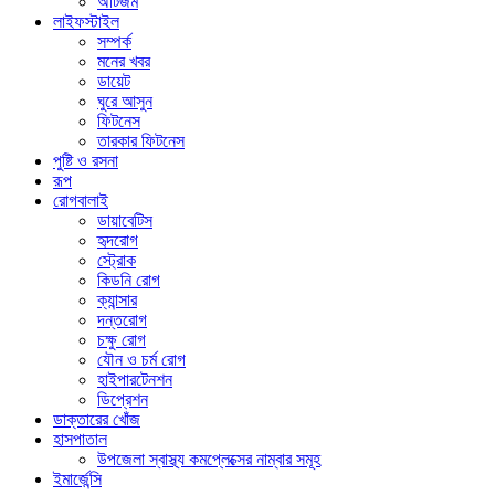
অটিজম
লাইফস্টাইল
সম্পর্ক
মনের খবর
ডায়েট
ঘুরে আসুন
ফিটনেস
তারকার ফিটনেস
পুষ্টি ও রসনা
রূপ
রোগবালাই
ডায়াবেটিস
হৃদরোগ
স্ট্রোক
কিডনি রোগ
ক্যান্সার
দন্তরোগ
চক্ষু রোগ
যৌন ও চর্ম রোগ
হাইপারটেনশন
ডিপ্রেশন
ডাক্তারের খোঁজ
হাসপাতাল
উপজেলা স্বাস্থ্য কমপ্লেক্সের নাম্বার সমূহ
ইমার্জেন্সি