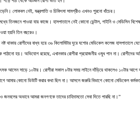
ঘটে। গড়ে পাঁচ থেকে আটজন রোগী ভর্তি হন।
েনি। লোকবল নেই, যন্ত্রপাতি ও চিকিৎসা সামগ্রীও এখনও পুরনো ধাঁচের।
মধ্যে তিনজনে পাওয়া যায় কাজে। হাসপাতালে নেই কোনো ডেন্টাল, গাইনি ও মেডিসিন বিশেষ
দেওয়া হয়নি তিন বছরেও।
াতি নষ্ট থাকায় রোগীদের বাধ্য হয়ে ৩৬ কিলোমিটার দূরে যশোর মেডিকেল কলেজ হাসপাতালে য
ক্লিনিকে পাঠানো হয়। অভিযোগ রয়েছে, এখানকার রোগীরা প্রয়োজনীয় ওষুধ পান না। রোগীদের 
িৎসক আসেন সাড়ে ১০টায়। রোগীরা সকাল ৮টার সময় লাইনে দাঁড়িয়ে থাকলেও ১০টার আগে বহি
বিভাগে আমার কোনো ডিউটি করার কথা ছিল না। আসলে জরুরি বিভাগে কোনো মেডিকেল কর্মকর্
ক্তার ও জনবলের অভাবে আমরা জনগণকে তাদের চাহিদামতো সেবা দিতে পারছি না।”