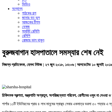
ভিডিও
অন্যান্য
পাঠকের গল্প
জানায় যত ভুল
আজকের টিপস
ভেষজ
সাবমিট রেসিপি
রেসিপি
রোজায় ভাল থাকুন
বুরুজবাগান হাসপাতালে সমস্যার শেষ নেই
নিজস্ব প্রতিবেদক, হেলথ নিউজ | ২৭ জুন ২০১৮, ১৩:০৬ | আপডেটেড ১০ জুলাই ২০১
চিকিৎসক স্বল্পতা, যন্ত্রপাতি অপ্রতুল, অপরিচ্ছন্নতা পরিবেশ, রোগীদের ওষুধ না দেওয়া ও 
শার্শার ১১টি ইউনিয়নের প্রায় ৪ লাখ মানুষের স্বাস্থ্য সেবার একমাত্র ভরসা ৫০ শয্যার এ 