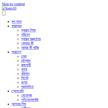
Skip to content
মূল পাতা
খবরাখবর
স্বাস্থ্য শিক্ষা
পরিবেশ
স্বাস্থ্য মন্ত্রণালয়
কোথায় কী
আমরা কী খাচ্ছি
সারাদেশ
ঢাকা
চট্টগ্রাম
রাজশাহী
খুলনা
বরিশাল
সিলেট
রংপুর
ময়মনসিংহ
প্রেগনেন্সি
মেনোপজ
গাইনোকোলজি
আপনার শিশু