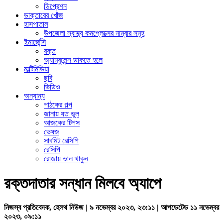
ডিপ্রেশন
ডাক্তারের খোঁজ
হাসপাতাল
উপজেলা স্বাস্থ্য কমপ্লেক্সের নাম্বার সমূহ
ইমার্জেন্সি
রক্ত
অ্যাম্বুলেন্স ডাকতে হলে
মাল্টিমিডিয়া
ছবি
ভিডিও
অন্যান্য
পাঠকের গল্প
জানায় যত ভুল
আজকের টিপস
ভেষজ
সাবমিট রেসিপি
রেসিপি
রোজায় ভাল থাকুন
রক্তদাতার সন্ধান মিলবে অ্যাপে
নিজস্ব প্রতিবেদক, হেলথ নিউজ | ৯ নভেম্বর ২০২৩, ২৩:১১ | আপডেটেড ১১ নভেম্বর
২০২৩, ০৯:১১