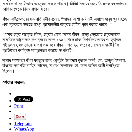
সাময়িক বা স্বায়ীভাবে অবমুক্ত করতে পারবে। নির্দিষ্ট সময়ের জন্য নিজেকে রক্তদাতার
তালিকা থেকে বিরত রাখাও যাবে।
বাঁধন ফাউন্ডেশনের সভাপতি রকীব বলেন, “আমরা আশা করি এই অ্যাপে মানুষ খুব সহজে
এবং দ্রুততম সময়ের মধ্যে প্রয়োজনীয় রক্তের চাহিদা পূরণ করতে পারবে।”
‘একের রক্ত অন্যের জীবন, রক্তই হোক আত্মার বাঁধন’ মন্ত্রে স্বেচ্ছায় রক্তদানকে
সামাজিক আন্দোলনে রূপান্তরের লক্ষে ১৯৯৭ সালে ঢাকা বিশ্ববিদ্যালয়ের ড. মুহাম্মদ
শহীদুল্লাহ্ হল থেকে যাত্রা শুরু করে বাঁধন। গত ২৬ বছরে ৫৪ জেলার ৭৮টি শিক্ষা
প্রতিষ্ঠানে কার্যক্রম সম্প্রসারণ করেছে সংগঠনটি।
সংবাদ সম্মেলনে বাঁধন ফাউন্ডেশনের কেন্দ্রীয় উপদেষ্টা কুরবান আলী, মো. তাজুল ইসলাম,
বাঁধনের সভাপতি ফাহিম হোসেন, সাধারণ সম্পাদক মো. আল আমিন আলী ‍উপস্থিত
ছিলেন।
শেয়ার করুন:
Print
Telegram
WhatsApp