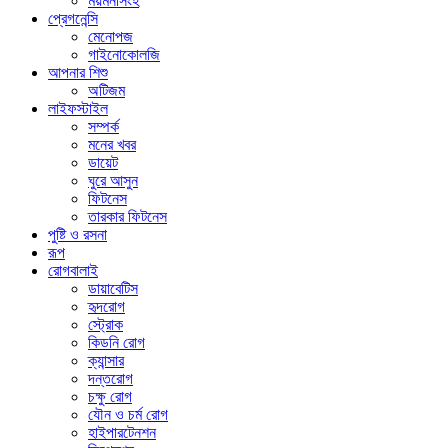
ময়মনসিংহ
প্রেগনেন্সি
মেনোপজ
গাইনোকোলজি
আপনার শিশু
অটিজম
লাইফস্টাইল
সম্পর্ক
মনের খবর
ডায়েট
ঘুরে আসুন
ফিটনেস
তারকার ফিটনেস
পুষ্টি ও রসনা
রূপ
রোগবালাই
ডায়াবেটিস
হৃদরোগ
স্ট্রোক
কিডনি রোগ
ক্যান্সার
দন্তরোগ
চক্ষু রোগ
যৌন ও চর্ম রোগ
হাইপারটেনশন