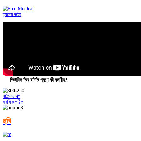
হ্যালো ডক্টর
ভিটামিন ডির ঘাটতি পূরণে কী করণীয়?
পাঠকের গল্প
সর্বাধিক পঠিত
ছবি