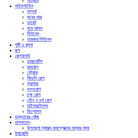
অটিজম
লাইফস্টাইল
সম্পর্ক
মনের খবর
ডায়েট
ঘুরে আসুন
ফিটনেস
তারকার ফিটনেস
পুষ্টি ও রসনা
রূপ
রোগবালাই
ডায়াবেটিস
হৃদরোগ
স্ট্রোক
কিডনি রোগ
ক্যান্সার
দন্তরোগ
চক্ষু রোগ
যৌন ও চর্ম রোগ
হাইপারটেনশন
ডিপ্রেশন
ডাক্তারের খোঁজ
হাসপাতাল
উপজেলা স্বাস্থ্য কমপ্লেক্সের নাম্বার সমূহ
ইমার্জেন্সি