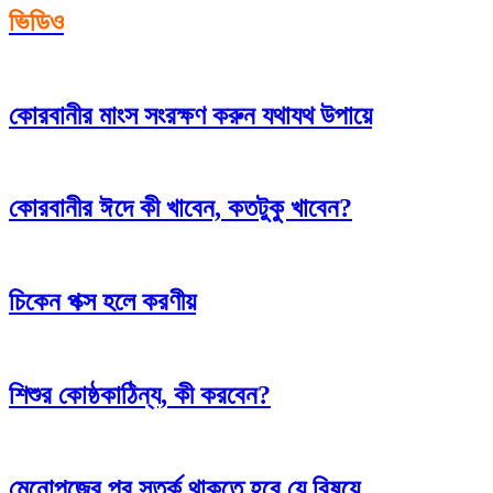
ভিডিও
কোরবানীর মাংস সংরক্ষণ করুন যথাযথ উপায়ে
কোরবানীর ঈদে কী খাবেন, কতটুকু খাবেন?
চিকেন পক্স হলে করণীয়
শিশুর কোষ্ঠকাঠিন্য, কী করবেন?
মেনোপজের পর সতর্ক থাকতে হবে যে বিষয়ে