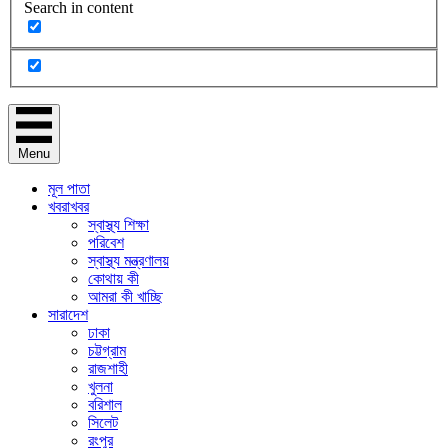
Search in content
Menu
মূল পাতা
খবরাখবর
স্বাস্থ্য শিক্ষা
পরিবেশ
স্বাস্থ্য মন্ত্রণালয়
কোথায় কী
আমরা কী খাচ্ছি
সারাদেশ
ঢাকা
চট্টগ্রাম
রাজশাহী
খুলনা
বরিশাল
সিলেট
রংপুর