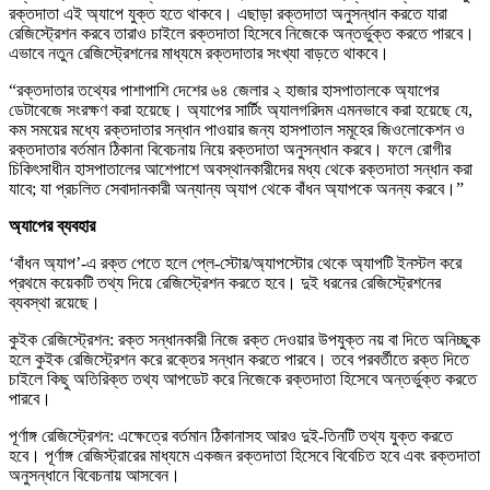
রক্তদাতা এই অ্যাপে যুক্ত হতে থাকবে। এছাড়া রক্তদাতা অনুসন্ধান করতে যারা
রেজিস্ট্রেশন করবে তারাও চাইলে রক্তদাতা হিসেবে নিজেকে অন্তর্ভুক্ত করতে পারবে।
এভাবে নতুন রেজিস্ট্রেশনের মাধ্যমে রক্তদাতার সংখ্যা বাড়তে থাকবে।
“রক্তদাতার তথ্যের পাশাপাশি দেশের ৬৪ জেলার ২ হাজার হাসপাতালকে অ্যাপের
ডেটাবেজে সংরক্ষণ করা হয়েছে। অ্যাপের সার্টিং অ্যালগরিদম এমনভাবে করা হয়েছে যে,
কম সময়ের মধ্যে রক্তদাতার সন্ধান পাওয়ার জন্য হাসপাতাল সমূহের জিওলোকেশন ও
রক্তদাতার বর্তমান ঠিকানা বিবেচনায় নিয়ে রক্তদাতা অনুসন্ধান করবে। ফলে রোগীর
চিকিৎসাধীন হাসপাতালের আশেপাশে অবস্থানকারীদের মধ্য থেকে রক্তদাতা সন্ধান করা
যাবে; যা প্রচলিত সেবাদানকারী অন্যান্য অ্যাপ থেকে বাঁধন অ্যাপকে অনন্য করবে।”
অ্যাপের
ব্যবহার
‘বাঁধন অ্যাপ’-এ রক্ত পেতে হলে প্লে-স্টোর/অ্যাপস্টোর থেকে অ্যাপটি ইনস্টল করে
প্রথমে কয়েকটি তথ্য দিয়ে রেজিস্ট্রেশন করতে হবে। দুই ধরনের রেজিস্ট্রেশনের
ব্যবস্থা রয়েছে।
কুইক রেজিস্ট্রেশন: রক্ত সন্ধানকারী নিজে রক্ত দেওয়ার উপযুক্ত নয় বা দিতে অনিচ্ছুক
হলে কুইক রেজিস্ট্রেশন করে রক্তের সন্ধান করতে পারবে। তবে পরবর্তীতে রক্ত দিতে
চাইলে কিছু অতিরিক্ত তথ্য আপডেট করে নিজেকে রক্তদাতা হিসেবে অন্তর্ভুক্ত করতে
পারবে।
পূর্ণাঙ্গ রেজিস্ট্রেশন: এক্ষেত্রে বর্তমান ঠিকানাসহ আরও দুই-তিনটি তথ্য যুক্ত করতে
হবে। পূর্ণাঙ্গ রেজিস্ট্রারের মাধ্যমে একজন রক্তদাতা হিসেবে বিবেচিত হবে এবং রক্তদাতা
অনুসন্ধানে বিবেচনায় আসবেন।