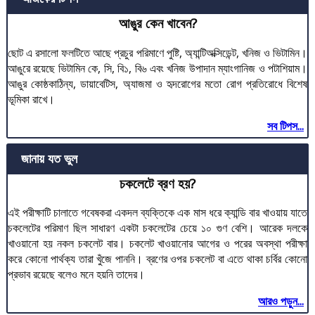
আঙুর কেন খাবেন?
ছোট এ রসালো ফলটিতে আছে প্রচুর পরিমাণে পুষ্টি, অ্যান্টিঅক্সিডেন্ট, খনিজ ও ভিটামিন।
আঙুরে রয়েছে ভিটামিন কে, সি, বি১, বি৬ এবং খনিজ উপাদান ম্যাংগানিজ ও পটাশিয়াম।
আঙুর কোষ্ঠকাঠিন্য, ডায়াবেটিস, অ্যাজমা ও হৃদরোগের মতো রোগ প্রতিরোধে বিশেষ
ভূমিকা রাখে।
সব টিপস...
জানায় যত ভুল
চকলেটে ব্রণ হয়?
এই পরীক্ষাটি চালাতে গবেষকরা একদল ব্যক্তিকে এক মাস ধরে ক্যান্ডি বার খাওয়ায় যাতে
চকলেটের পরিমাণ ছিল সাধারণ একটা চকলেটের চেয়ে ১০ গুণ বেশি। আরেক দলকে
খাওয়ানো হয় নকল চকলেট বার। চকলেট খাওয়ানোর আগের ও পরের অবস্থা পরীক্ষা
করে কোনো পার্থক্য তারা খুঁজে পাননি। ব্রণের ওপর চকলেট বা এতে থাকা চর্বির কোনো
প্রভাব রয়েছে বলেও মনে হয়নি তাদের।
আরও পড়ুন...