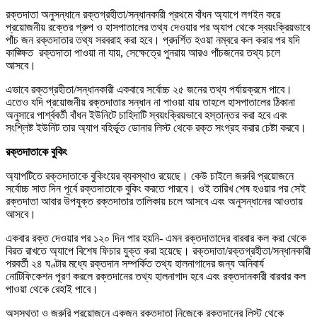
রক্তদাতা অনুসন্ধানে রক্তগ্রহীতা/সন্ধানকারী প্রথমে বাঁধন অ্যাপে লগইন করে
প্রয়োজনীয় রক্তের গ্রুপ ও হাসপাতালের তথ্য দেওয়ার পর অ্যাপ থেকে স্বয়ংক্রিয়ভাবে
পাঁচ জন রক্তদাতার তথ্য সরবরাহ করা হবে। প্রদর্শিত হওয়া নম্বরে কল করার পর যদি
কাঙ্ক্ষিত রক্তদাতা পাওয়া না যায়, সেক্ষেত্রে পুনরায় আরও পাঁচজনের তথ্য চলে
আসবে।
এভাবে রক্তগ্রহীতা/সন্ধানকারী একবারে সর্বোচ্চ ২৫ জনের তথ্য পর্যায়ক্রমে পাবে।
এতেও যদি প্রয়োজনীয় রক্তদাতার সন্ধান না পাওয়া যায় তাহলে হাসপাতালের ঠিকানা
অনুসারে পার্শ্ববর্তী বাঁধন ইউনিটে চাহিদাটি স্বয়ংক্রিয়ভাবে হস্তান্তর করা হবে এবং
সংশ্লিষ্ট ইউনিট তার অ্যাপ বহির্ভূত ডোনার লিস্ট থেকে রক্ত সংগ্রহ করার চেষ্টা করবে।
রক্তদাতাকে
বুকিং
অ্যাপটিতে রক্তদাতাকে বুকিংয়ের ব্যবস্থাও রয়েছে। কেউ চাইলে জরুরি প্রয়োজনে
সর্বোচ্চ সাত দিন পূর্বে রক্তদাতাকে বুকিং করতে পারবে। ওই তারিখ শেষ হওয়ার পর সেই
রক্তদাতা আবার উপযুক্ত রক্তদাতার তালিকায় চলে আসবে এবং অনুসন্ধানের আওতায়
আসবে।
একবার রক্ত দেওয়ার পর ১২০ দিন পার হয়নি- এমন রক্তদাতাদের বারবার কল করা থেকে
বিরত রাখতে অ্যাপে বিশেষ ফিচার যুক্ত করা হয়েছে। রক্তদাতা/রক্তগ্রহীতা/সন্ধানকারী
পরবর্তী ২৪ ঘণ্টার মধ্যে রক্তদান সম্পর্কিত তথ্য হালনাগাদের জন্য অনিবার্য
নোটিফিকেশন পূরণ করলে রক্তদানের তথ্য হালনাগাদ হবে এবং রক্তদানকারী বারবার কল
পাওয়া থেকে রেহাই পাবে।
অসুস্থতা ও জরুরি প্রয়োজনে একজন রক্তদাতা নিজেকে রক্তদানের লিস্ট থেকে