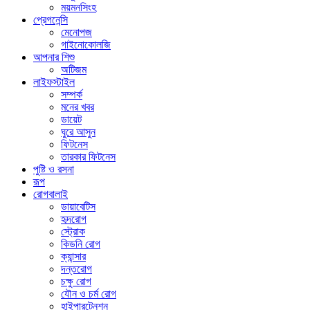
ময়মনসিংহ
প্রেগনেন্সি
মেনোপজ
গাইনোকোলজি
আপনার শিশু
অটিজম
লাইফস্টাইল
সম্পর্ক
মনের খবর
ডায়েট
ঘুরে আসুন
ফিটনেস
তারকার ফিটনেস
পুষ্টি ও রসনা
রূপ
রোগবালাই
ডায়াবেটিস
হৃদরোগ
স্ট্রোক
কিডনি রোগ
ক্যান্সার
দন্তরোগ
চক্ষু রোগ
যৌন ও চর্ম রোগ
হাইপারটেনশন