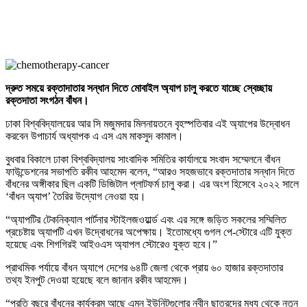
দ্রুত
সময়ে
রক্তাদাতার
সন্ধান
দিতে
মোবাইল
অ্যাপ
চালু
করতে
যাচ্ছে
স্বেচ্ছায়
রক্তদাতা
সংগঠন
বাঁধন
।
ঢাকা বিশ্ববিদ্যালয়ের আর সি মজুমদার মিলনায়তনে বৃহস্পতিবার এই অ্যাপের উদ্বোধন
করবেন উপাচার্য অধ্যাপক এ এস এম মাকসুদ কামাল।
বুধবার বিকালে ঢাকা বিশ্ববিদ্যালয় সাংবাদিক সমিতির কার্যালয়ে সংবাদ সম্মেলনে বাঁধন
ফাউন্ডেশনের সভাপতি রকীব আহমেদ বলেন, “আরও সহজভাবে রক্তদাতার সন্ধান দিতে
বাঁধনের অঙ্গীকার ছিল একটি ডিজিটাল প্লাটফর্ম চালু করা। এর অংশ হিসেবে ২০২২ সালে
‘বাঁধন অ্যাপ’ তৈরির উদ্যোগ নেওয়া হয়।
“অ্যাপটির টেকনিক্যাল পার্টনার স্টাইলজওয়ার্ল্ড এবং এর সঙ্গে জড়িত সকলের সম্মিলিত
প্রচেষ্টায় অ্যাপটি এখন উদ্বোধনের অপেক্ষায়। ইতোমধ্যে গুগল পে-স্টোরে এটি যুক্ত
হয়েছে এবং শিগগিরই আইওএস অ্যাপল স্টোরেও যুক্ত হবে।”
প্রাথমিক পর্যায়ে বাঁধন অ্যাপে দেশের ৬৪টি জেলা থেকে প্রায় ৬০ হাজার রক্তদাতার
তথ্য ইনপুট দেওয়া হয়েছে বলে জানান রকীব আহমেদ।
“প্রতি বছরে বাঁধনের কার্যক্রম আছে এমন ইউনিটগুলোর নবীন ছাত্রদের মধ্য থেকে নতুন