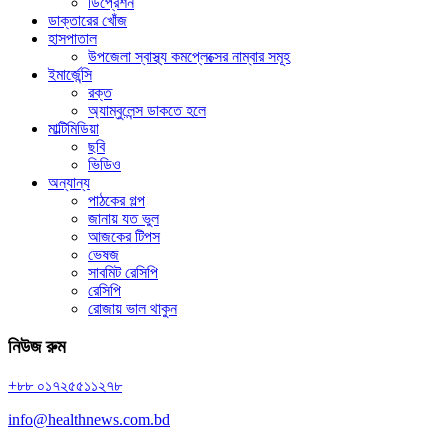
ডিপ্রেশন
ডাক্তারের খোঁজ
হাসপাতাল
উপজেলা স্বাস্থ্য কমপ্লেক্সের নাম্বার সমূহ
ইমার্জেন্সি
রক্ত
অ্যাম্বুলেন্স ডাকতে হলে
মাল্টিমিডিয়া
ছবি
ভিডিও
অন্যান্য
পাঠকের গল্প
জানায় যত ভুল
আজকের টিপস
ভেষজ
সাবমিট রেসিপি
রেসিপি
রোজায় ভাল থাকুন
নিউজ রুম
+৮৮ ০১৭২৫৫১১২৭৮
info@healthnews.com.bd