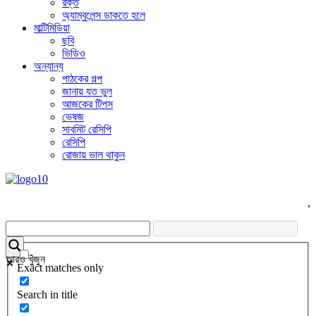
রক্ত
অ্যাম্বুলেন্স ডাকতে হলে
মাল্টিমিডিয়া
ছবি
ভিডিও
অন্যান্য
পাঠকের গল্প
জানায় যত ভুল
আজকের টিপস
ভেষজ
সাবমিট রেসিপি
রেসিপি
রোজায় ভাল থাকুন
,
আরও খুঁজুন
Exact matches only
Search in title