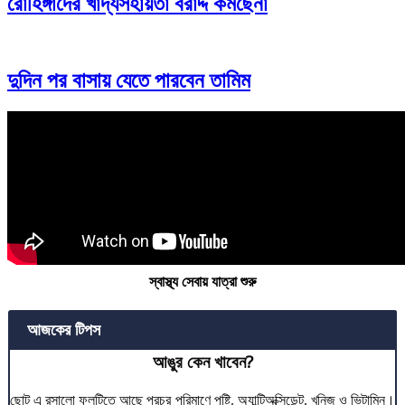
রোহিঙ্গাদের খাদ্যসহায়তা বরাদ্দ কমছেনা
দুদিন পর বাসায় যেতে পারবেন তামিম
স্বাস্থ্য সেবায় যাত্রা শুরু
আজকের টিপস
আঙুর কেন খাবেন?
ছোট এ রসালো ফলটিতে আছে প্রচুর পরিমাণে পুষ্টি, অ্যান্টিঅক্সিডেন্ট, খনিজ ও ভিটামিন।