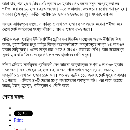
জানা যায়, গত ২৪ ঘণ্টায় ৬১টি ল্যাবে ১৭ হাজার ৩৪৯ জনের নমুনা সংগ্রহ করা হয়।
পরীক্ষা করা হয় ১৬ হাজার ২৫৯ জনের। এতে ৩ হাজার ৮০৩ জনের করোনা শনাক্ত হয়।
গতকাল (১৭ জুন) একদিনে সর্বোচ্চ ১৮ হাজার ৯২২জনের নমুনা সংগ্রহ করা হয়।
স্বাস্থ্য অধিদপ্তর বলছে, এ পর্যন্ত ৫ লাখ ৬৭ হাজার ৫০৩ জনের করোনা পরীক্ষা করে
দেশে মোট শনাক্তের সংখ্যা দাঁড়াল ১ লাখ ২ হাজার ২৯২ জনে।
এদিকে জনস হপকিন্স ইউনিভার্সিটির সেন্টার ফর সিস্টেম সায়েন্সেস অ্যান্ড ইঞ্জিনিয়ারিংয়
বলছে, বৃহস্পতিবার দুপুর পর্যন্ত বিশ্বে করোনাভাইরাসে আক্রান্তের সংখ্যা ৮৪ লাখ ৬৭
হাজার ছাড়িয়েছে। এদের মধ্যে মারা গেছে ৪ লাখ ৫১ হাজারের বেশি। আর ইতোমধ্যে
সুস্থ হয়ে বাড়ি ফিরে গেছেন ৪৪ লাখ ৩৯ হাজারের বেশি মানুষ।
দক্ষিণ এশিয়ায় সার্কভুক্ত প্রতিবেশী দেশ ভারতে আক্রান্তের সংখ্যা ৩ লাখ ৬৮ হাজার
৭০৫ জন। মারা গেছেন ১২ হাজার ২৮০ জন, পাকিস্তানে নতুন ৫,৩৫৮ জনসহ
সংক্রমিত ১ লাখ ৬০ হাজার ১১৮ জন। গত ২৪ ঘণ্টায় ১১৮ জনসহ মোট মৃত্যু ৩ হাজার
৯৩ জনের। এশিয়ার ৪৯টি দেশের মধ্যে বাংলাদেশের অবস্থান ষষ্ঠ। এর আগে রয়েছে
ভারত, ইরান, তুরস্ক, পাকিস্তান ও সৌদি আরব।
শেয়ার করুন:
Print