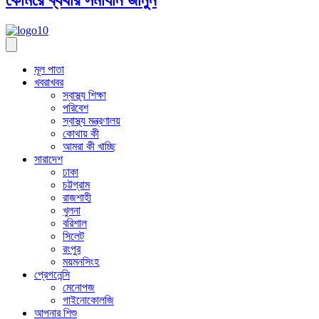
মূল পাতা
খবরাখবর
স্বাস্থ্য শিক্ষা
পরিবেশ
স্বাস্থ্য মন্ত্রণালয়
কোথায় কী
আমরা কী খাচ্ছি
সারাদেশ
ঢাকা
চট্টগ্রাম
রাজশাহী
খুলনা
বরিশাল
সিলেট
রংপুর
ময়মনসিংহ
প্রেগনেন্সি
মেনোপজ
গাইনোকোলজি
আপনার শিশু