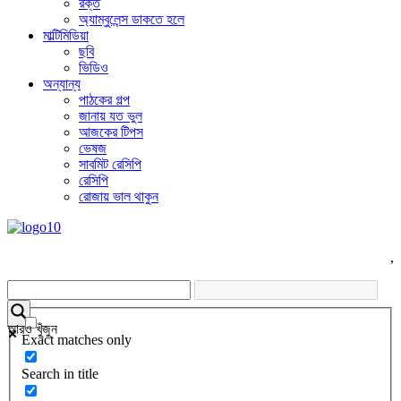
রক্ত
অ্যাম্বুলেন্স ডাকতে হলে
মাল্টিমিডিয়া
ছবি
ভিডিও
অন্যান্য
পাঠকের গল্প
জানায় যত ভুল
আজকের টিপস
ভেষজ
সাবমিট রেসিপি
রেসিপি
রোজায় ভাল থাকুন
,
আরও খুঁজুন
Exact matches only
Search in title