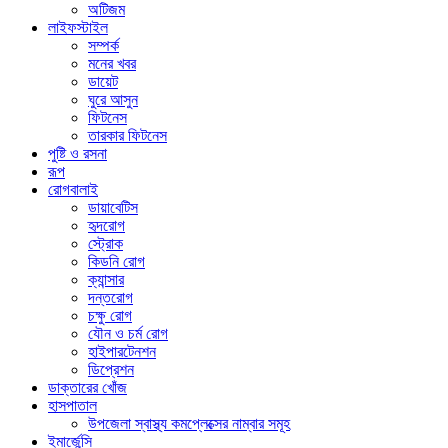
অটিজম
লাইফস্টাইল
সম্পর্ক
মনের খবর
ডায়েট
ঘুরে আসুন
ফিটনেস
তারকার ফিটনেস
পুষ্টি ও রসনা
রূপ
রোগবালাই
ডায়াবেটিস
হৃদরোগ
স্ট্রোক
কিডনি রোগ
ক্যান্সার
দন্তরোগ
চক্ষু রোগ
যৌন ও চর্ম রোগ
হাইপারটেনশন
ডিপ্রেশন
ডাক্তারের খোঁজ
হাসপাতাল
উপজেলা স্বাস্থ্য কমপ্লেক্সের নাম্বার সমূহ
ইমার্জেন্সি