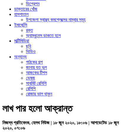
ডিপ্রেশন
ডাক্তারের খোঁজ
হাসপাতাল
উপজেলা স্বাস্থ্য কমপ্লেক্সের নাম্বার সমূহ
ইমার্জেন্সি
রক্ত
অ্যাম্বুলেন্স ডাকতে হলে
মাল্টিমিডিয়া
ছবি
ভিডিও
অন্যান্য
পাঠকের গল্প
জানায় যত ভুল
আজকের টিপস
ভেষজ
সাবমিট রেসিপি
রেসিপি
রোজায় ভাল থাকুন
লাখ পার হলো আক্রান্ত
নিজস্ব প্রতিবেদক, হেলথ নিউজ | ১৮ জুন ২০২০, ১৮:০৬ | আপডেটেড ১৮ জুন
২০২০, ০৭:০৬