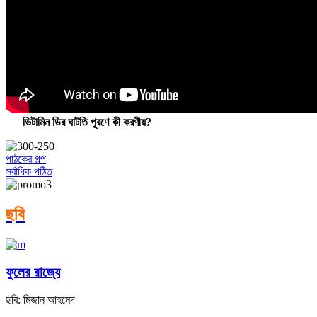
ভিটামিন ডির ঘাটতি পূরণে কী করণীয়?
পাঠকের গল্প
সর্বাধিক পঠিত
ছবি
ফুলের রাজ্যে
ছবি: মিজান আহমেদ