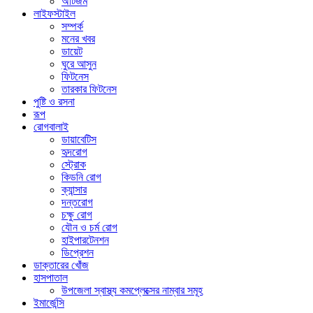
অটিজম
লাইফস্টাইল
সম্পর্ক
মনের খবর
ডায়েট
ঘুরে আসুন
ফিটনেস
তারকার ফিটনেস
পুষ্টি ও রসনা
রূপ
রোগবালাই
ডায়াবেটিস
হৃদরোগ
স্ট্রোক
কিডনি রোগ
ক্যান্সার
দন্তরোগ
চক্ষু রোগ
যৌন ও চর্ম রোগ
হাইপারটেনশন
ডিপ্রেশন
ডাক্তারের খোঁজ
হাসপাতাল
উপজেলা স্বাস্থ্য কমপ্লেক্সের নাম্বার সমূহ
ইমার্জেন্সি