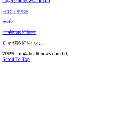
ad@healthnews.com.bd
আমাদের সম্পর্কে
সতর্কতা
গোপনীয়তার নীতিমালা
© সম্প্রীতি মিডিয়া ২০১৮
ইমেইল:
info@healthnews.com.bd,
ফোন: +৮৮ ০১৭৩৪৭৩৯৩০৮।
Scroll To Top