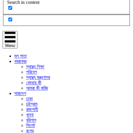
Search in content
Menu
মূল পাতা
খবরাখবর
স্বাস্থ্য শিক্ষা
পরিবেশ
স্বাস্থ্য মন্ত্রণালয়
কোথায় কী
আমরা কী খাচ্ছি
সারাদেশ
ঢাকা
চট্টগ্রাম
রাজশাহী
খুলনা
বরিশাল
সিলেট
রংপুর