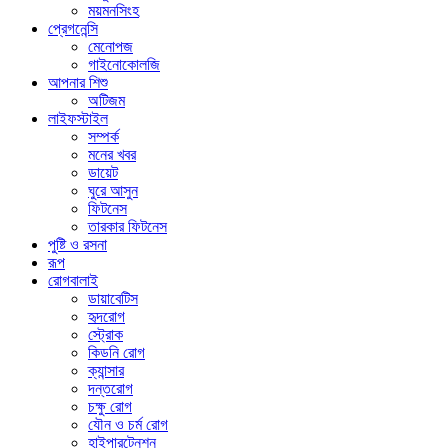
ময়মনসিংহ
প্রেগনেন্সি
মেনোপজ
গাইনোকোলজি
আপনার শিশু
অটিজম
লাইফস্টাইল
সম্পর্ক
মনের খবর
ডায়েট
ঘুরে আসুন
ফিটনেস
তারকার ফিটনেস
পুষ্টি ও রসনা
রূপ
রোগবালাই
ডায়াবেটিস
হৃদরোগ
স্ট্রোক
কিডনি রোগ
ক্যান্সার
দন্তরোগ
চক্ষু রোগ
যৌন ও চর্ম রোগ
হাইপারটেনশন