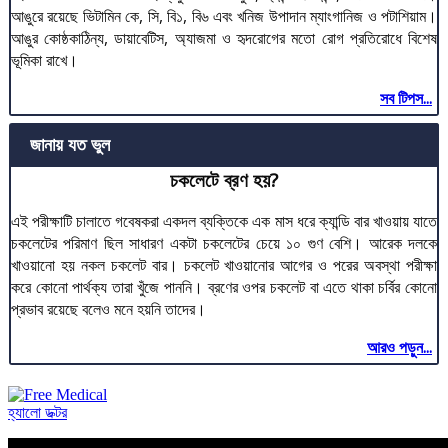
আঙুরে রয়েছে ভিটামিন কে, সি, বি১, বি৬ এবং খনিজ উপাদান ম্যাংগানিজ ও পটাশিয়াম।
আঙুর কোষ্ঠকাঠিন্য, ডায়াবেটিস, অ্যাজমা ও হৃদরোগের মতো রোগ প্রতিরোধে বিশেষ
ভূমিকা রাখে।
সব টিপস...
জানায় যত ভুল
চকলেটে ব্রণ হয়?
এই পরীক্ষাটি চালাতে গবেষকরা একদল ব্যক্তিকে এক মাস ধরে ক্যান্ডি বার খাওয়ায় যাতে
চকলেটের পরিমাণ ছিল সাধারণ একটা চকলেটের চেয়ে ১০ গুণ বেশি। আরেক দলকে
খাওয়ানো হয় নকল চকলেট বার। চকলেট খাওয়ানোর আগের ও পরের অবস্থা পরীক্ষা
করে কোনো পার্থক্য তারা খুঁজে পাননি। ব্রণের ওপর চকলেট বা এতে থাকা চর্বির কোনো
প্রভাব রয়েছে বলেও মনে হয়নি তাদের।
আরও পড়ুন...
হ্যালো ডক্টর