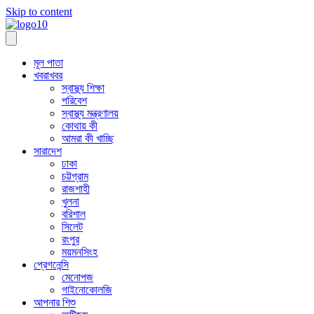
Skip to content
মূল পাতা
খবরাখবর
স্বাস্থ্য শিক্ষা
পরিবেশ
স্বাস্থ্য মন্ত্রণালয়
কোথায় কী
আমরা কী খাচ্ছি
সারাদেশ
ঢাকা
চট্টগ্রাম
রাজশাহী
খুলনা
বরিশাল
সিলেট
রংপুর
ময়মনসিংহ
প্রেগনেন্সি
মেনোপজ
গাইনোকোলজি
আপনার শিশু