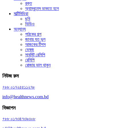
রক্ত
অ্যাম্বুলেন্স ডাকতে হলে
মাল্টিমিডিয়া
ছবি
ভিডিও
অন্যান্য
পাঠকের গল্প
জানায় যত ভুল
আজকের টিপস
ভেষজ
সাবমিট রেসিপি
রেসিপি
রোজায় ভাল থাকুন
নিউজ রুম
+৮৮ ০১৭২৫৫১১২৭৮
info@healthnews.com.bd
বিজ্ঞাপন
+৮৮ ০১৭৩৪৭৩৯৩০৮