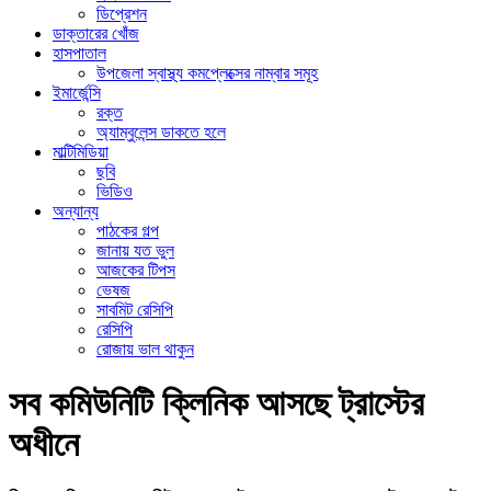
ডিপ্রেশন
ডাক্তারের খোঁজ
হাসপাতাল
উপজেলা স্বাস্থ্য কমপ্লেক্সের নাম্বার সমূহ
ইমার্জেন্সি
রক্ত
অ্যাম্বুলেন্স ডাকতে হলে
মাল্টিমিডিয়া
ছবি
ভিডিও
অন্যান্য
পাঠকের গল্প
জানায় যত ভুল
আজকের টিপস
ভেষজ
সাবমিট রেসিপি
রেসিপি
রোজায় ভাল থাকুন
সব কমিউনিটি ক্লিনিক আসছে ট্রাস্টের
অধীনে