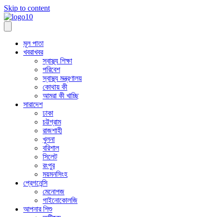
Skip to content
মূল পাতা
খবরাখবর
স্বাস্থ্য শিক্ষা
পরিবেশ
স্বাস্থ্য মন্ত্রণালয়
কোথায় কী
আমরা কী খাচ্ছি
সারাদেশ
ঢাকা
চট্টগ্রাম
রাজশাহী
খুলনা
বরিশাল
সিলেট
রংপুর
ময়মনসিংহ
প্রেগনেন্সি
মেনোপজ
গাইনোকোলজি
আপনার শিশু