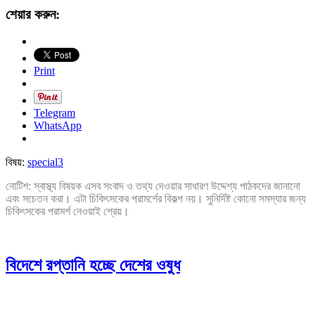
শেয়ার করুন:
Print
Telegram
WhatsApp
বিষয়:
special3
নোটিশ: স্বাস্থ্য বিষয়ক এসব সংবাদ ও তথ্য দেওয়ার সাধারণ উদ্দেশ্য পাঠকদের জানানো
এবং সচেতন করা। এটা চিকিৎসকের পরামর্শের বিকল্প নয়। সুনির্দিষ্ট কোনো সমস্যার জন্য
চিকিৎসকের পরামর্শ নেওয়াই শ্রেয়।
বিদেশে রপ্তানি হচ্ছে দেশের ওষুধ