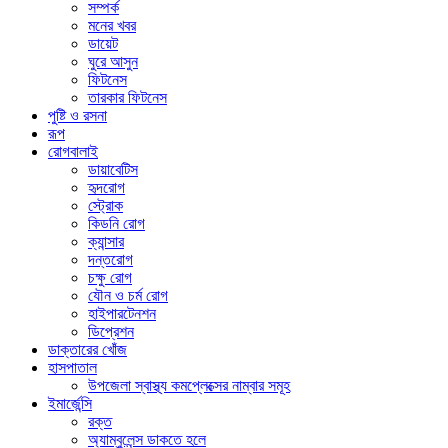
সম্পর্ক
মনের খবর
ডায়েট
ঘুরে আসুন
ফিটনেস
তারকার ফিটনেস
পুষ্টি ও রসনা
রূপ
রোগবালাই
ডায়াবেটিস
হৃদরোগ
স্ট্রোক
কিডনি রোগ
ক্যান্সার
দন্তরোগ
চক্ষু রোগ
যৌন ও চর্ম রোগ
হাইপারটেনশন
ডিপ্রেশন
ডাক্তারের খোঁজ
হাসপাতাল
উপজেলা স্বাস্থ্য কমপ্লেক্সের নাম্বার সমূহ
ইমার্জেন্সি
রক্ত
অ্যাম্বুলেন্স ডাকতে হলে