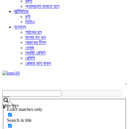
রক্ত
অ্যাম্বুলেন্স ডাকতে হলে
মাল্টিমিডিয়া
ছবি
ভিডিও
অন্যান্য
পাঠকের গল্প
জানায় যত ভুল
আজকের টিপস
ভেষজ
সাবমিট রেসিপি
রেসিপি
রোজায় ভাল থাকুন
,
আরও খুঁজুন
Exact matches only
Search in title