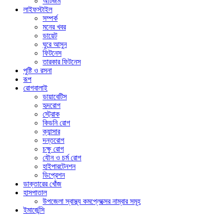
অটিজম
লাইফস্টাইল
সম্পর্ক
মনের খবর
ডায়েট
ঘুরে আসুন
ফিটনেস
তারকার ফিটনেস
পুষ্টি ও রসনা
রূপ
রোগবালাই
ডায়াবেটিস
হৃদরোগ
স্ট্রোক
কিডনি রোগ
ক্যান্সার
দন্তরোগ
চক্ষু রোগ
যৌন ও চর্ম রোগ
হাইপারটেনশন
ডিপ্রেশন
ডাক্তারের খোঁজ
হাসপাতাল
উপজেলা স্বাস্থ্য কমপ্লেক্সের নাম্বার সমূহ
ইমার্জেন্সি