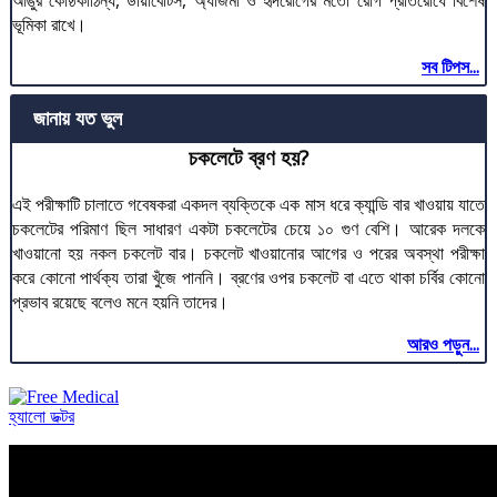
আঙুর কোষ্ঠকাঠিন্য, ডায়াবেটিস, অ্যাজমা ও হৃদরোগের মতো রোগ প্রতিরোধে বিশেষ
ভূমিকা রাখে।
সব টিপস...
জানায় যত ভুল
চকলেটে ব্রণ হয়?
এই পরীক্ষাটি চালাতে গবেষকরা একদল ব্যক্তিকে এক মাস ধরে ক্যান্ডি বার খাওয়ায় যাতে
চকলেটের পরিমাণ ছিল সাধারণ একটা চকলেটের চেয়ে ১০ গুণ বেশি। আরেক দলকে
খাওয়ানো হয় নকল চকলেট বার। চকলেট খাওয়ানোর আগের ও পরের অবস্থা পরীক্ষা
করে কোনো পার্থক্য তারা খুঁজে পাননি। ব্রণের ওপর চকলেট বা এতে থাকা চর্বির কোনো
প্রভাব রয়েছে বলেও মনে হয়নি তাদের।
আরও পড়ুন...
হ্যালো ডক্টর