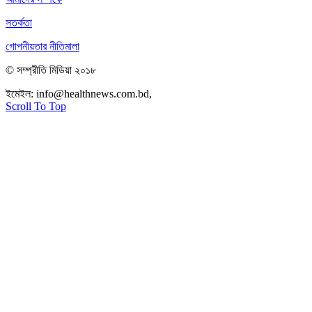
সতর্কতা
গোপনীয়তার নীতিমালা
© সম্প্রীতি মিডিয়া ২০১৮
ইমেইল:
info@healthnews.com.bd,
ফোন: +৮৮ ০১৭৩৪৭৩৯৩০৮।
Scroll To Top