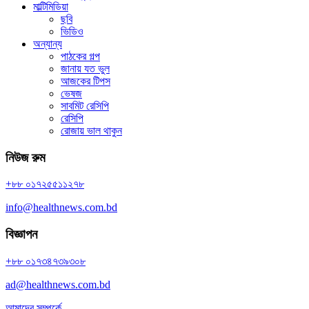
মাল্টিমিডিয়া
ছবি
ভিডিও
অন্যান্য
পাঠকের গল্প
জানায় যত ভুল
আজকের টিপস
ভেষজ
সাবমিট রেসিপি
রেসিপি
রোজায় ভাল থাকুন
নিউজ রুম
+৮৮ ০১৭২৫৫১১২৭৮
info@healthnews.com.bd
বিজ্ঞাপন
+৮৮ ০১৭৩৪৭৩৯৩০৮
ad@healthnews.com.bd
আমাদের সম্পর্কে