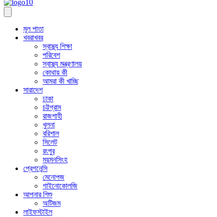
মূল পাতা
খবরাখবর
স্বাস্থ্য শিক্ষা
পরিবেশ
স্বাস্থ্য মন্ত্রণালয়
কোথায় কী
আমরা কী খাচ্ছি
সারাদেশ
ঢাকা
চট্টগ্রাম
রাজশাহী
খুলনা
বরিশাল
সিলেট
রংপুর
ময়মনসিংহ
প্রেগনেন্সি
মেনোপজ
গাইনোকোলজি
আপনার শিশু
অটিজম
লাইফস্টাইল