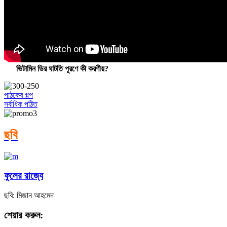
ভিটামিন ডির ঘাটতি পূরণে কী করণীয়?
পাঠকের গল্প
সর্বাধিক পঠিত
ছবি
ফুলের রাজ্যে
ছবি: মিজান আহমেদ
শেয়ার করুন: