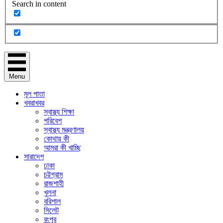
Search in content
Menu
মূল পাতা
খবরাখবর
স্বাস্থ্য শিক্ষা
পরিবেশ
স্বাস্থ্য মন্ত্রণালয়
কোথায় কী
আমরা কী খাচ্ছি
সারাদেশ
ঢাকা
চট্টগ্রাম
রাজশাহী
খুলনা
বরিশাল
সিলেট
রংপুর