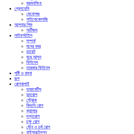
ময়মনসিংহ
প্রেগনেন্সি
মেনোপজ
গাইনোকোলজি
আপনার শিশু
অটিজম
লাইফস্টাইল
সম্পর্ক
মনের খবর
ডায়েট
ঘুরে আসুন
ফিটনেস
তারকার ফিটনেস
পুষ্টি ও রসনা
রূপ
রোগবালাই
ডায়াবেটিস
হৃদরোগ
স্ট্রোক
কিডনি রোগ
ক্যান্সার
দন্তরোগ
চক্ষু রোগ
যৌন ও চর্ম রোগ
হাইপারটেনশন