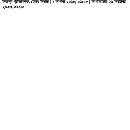
নিজস্ব প্রতিবেদক, হেলথ নিউজ | ১ আগস্ট ২০১৮, ০১:০৮ | আপডেটেড ২৯ অক্টোবর
২০২৩, ০৯:১০