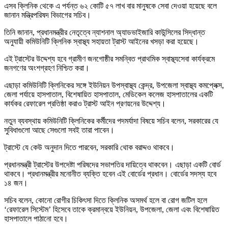
এসব ক্লিনিক থেকে এ পর্যন্ত ৬২ কোটি ৫৭ লাখ বার মানুষকে সেবা দেওয়া হয়েছে বলে
জানান মন্ত্রিপরিষদ বিভাগের সচিব।
তিনি জানান, প্রধানমন্ত্রীর নেতৃত্বে ন্যাশনাল অ্যাডভাইজারি কাউন্সিলের সিদ্ধান্ত
অনুযায়ী কমিউনিটি ক্লিনিক স্বাস্থ্য সহায়তা ট্রাস্ট আইনের খসড়া করা হয়েছে।
এই ট্রাস্টের উদ্দেশ্য হবে গ্রামীণ জনগোষ্ঠীর সমন্বিত প্রাথমিক স্বাস্থ্যসেবা কার্যক্রমে
জনগণের অংশগ্রহণ নিশ্চিত করা।
এছাড়া কমিউনিটি ক্লিনিকের সঙ্গে ইউনিয়ন উপস্বাস্থ্য কেন্দ্র, উপজেলা স্বাস্থ্য কমপ্লেক্স,
জেলা পর্যায়ে হাসপাতাল, বিশেষায়িত হাসপাতাল, মেডিকেল কলেজ হাসপাতালের একটি
কার্যকর রেফারেল প্রতিষ্ঠা করাও ট্রাস্ট আইন প্রণয়নের উদ্দেশ্য।
নতুন ব্যবস্থায় কমিউনিটি ক্লিনিকের কর্মীদের পদমর্যাদা বিষয়ে সচিব বলেন, সরকারের যে
সুবিধাগুলো আছে সেগুলো সবই তারা পাবেন।
ট্রাস্টে যে কেউ অনুদান দিতে পারবেন, সরকারি থোক বরাদ্দও থাকবে।
প্রধানমন্ত্রী ট্রাস্টের উপদেষ্টা পরিষদের সভাপতির দায়িত্বে থাকবেন। এছাড়া একটি বোর্ড
থাকবে। প্রধানমন্ত্রীর মনোনীত ব্যক্তি হবেন এই বোর্ডের প্রধান। বোর্ডের সদস্য হবে
১৪ জন।
সচিব বলেন, কোনো রোগীর চিকিৎসা দিতে ক্লিনিক অসমর্থ হলে বা রোগ জটিল হলে
‘রেফারেল সিস্টেম’ হিসেবে তাকে ক্রমান্বয়ে ইউনিয়ন, উপজেলা, জেলা এবং বিশেষায়িত
হাসপাতালে পাঠানো হবে।