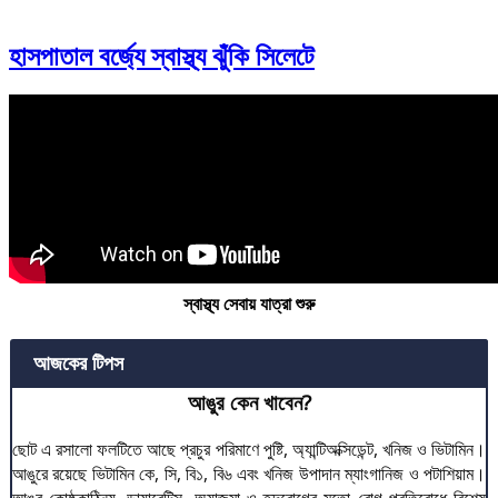
হাসপাতাল বর্জ্যে স্বাস্থ্য ঝুঁকি সিলেটে
স্বাস্থ্য সেবায় যাত্রা শুরু
আজকের টিপস
আঙুর কেন খাবেন?
ছোট এ রসালো ফলটিতে আছে প্রচুর পরিমাণে পুষ্টি, অ্যান্টিঅক্সিডেন্ট, খনিজ ও ভিটামিন।
আঙুরে রয়েছে ভিটামিন কে, সি, বি১, বি৬ এবং খনিজ উপাদান ম্যাংগানিজ ও পটাশিয়াম।