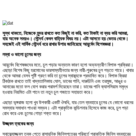
সুস্থ থাকতে, নিজেকে সুন্দর রাখতে কত কিছুই না করি, কত টাকাই না ব্যয় করি আমরা,
যায় অনেক সময়ও। সৌন্দর্য কেবল বাহ্যিক বিষয় নয়। এটা আসতে হয় ভেতর থেকে।
সহজেই এই সার্বিক সৌন্দর্য ধরে রাখার উপায় জানিয়েছে আয়ুর্বেদ বিশেষজ্ঞরা।
লম্বা ও ভালো চুলের জন্য
আয়ুর্বেদ বিশেষজ্ঞদের মতে, চুল পড়ার অন্যতম কারণ হলো অভ্যন্তরীণ বিপাক প্রক্রিয়া।
এছাড়া বিশেষ কিছু হরমোনের ভারসাম্যহীনতার জন্য নারী-পুরুষের চুল পড়তে পারে। খাবার
থেকে আমরা যেসব পুষ্টি গ্রহণ করি তা চুলের স্বাস্থ্যকে প্রভাবিত করে। বিপাক ক্রিয়া
ঠিকঠাক রাখতে তাই খাদ্যতালিকায় ঘোল, ডাবের পানি, দারুচিনি এবং তরমুজ, আঙুর ও
আনারের মতো ফল যোগ করার পরামর্শ দিয়েছেন তারা। ডাবের পানি ক্যালসিয়াম সমৃদ্ধ
হওয়ায় নিয়মিত এটা পানে তা নতুন চুল গজাতে সহায়তা করে।
এছাড়া ভৃঙ্গরাজ হলো খুব উপকারী একটি ঔষধি, যার তেল ব্যবহারে চুলের যে কোনো ধরনের
সমস্যার সমাধান পাওয়া সম্ভব। এটা প্রাকৃতিক কন্ডিশনার হিসেবে কাজ করে, চুল পড়া
রোধ করে এবং চুলের গোড়া শক্ত করে।
উজ্জ্বল ত্বকের জন্য
স্বাস্থ্যোজ্জ্বল ত্বক পেতে রাসায়নিক জিনিসপত্রের পরিবর্তে প্রাকৃতিক জিনিস ব্যবহারের