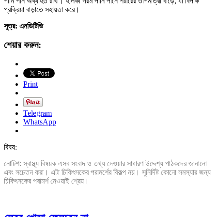
পানি পান অব্যাহত রাখা। হালকা গরম পানি পানে শরীরের তাপমাত্রা বাড়ে, যা বিপাক
প্রক্রিয়া বাড়াতে সহায়তা করে।
সূত্র: এনডিটিভি
শেয়ার করুন:
Print
Telegram
WhatsApp
বিষয়:
নোটিশ: স্বাস্থ্য বিষয়ক এসব সংবাদ ও তথ্য দেওয়ার সাধারণ উদ্দেশ্য পাঠকদের জানানো
এবং সচেতন করা। এটা চিকিৎসকের পরামর্শের বিকল্প নয়। সুনির্দিষ্ট কোনো সমস্যার জন্য
চিকিৎসকের পরামর্শ নেওয়াই শ্রেয়।