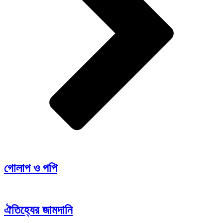
গোলাপ ও পপি
ঐতিহ্যের জামদানি