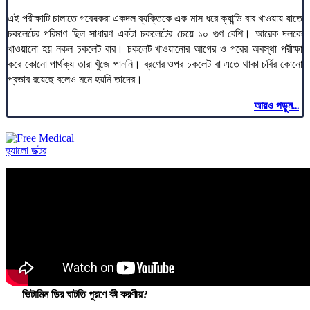
এই পরীক্ষাটি চালাতে গবেষকরা একদল ব্যক্তিকে এক মাস ধরে ক্যান্ডি বার খাওয়ায় যাতে
চকলেটের পরিমাণ ছিল সাধারণ একটা চকলেটের চেয়ে ১০ গুণ বেশি। আরেক দলকে
খাওয়ানো হয় নকল চকলেট বার। চকলেট খাওয়ানোর আগের ও পরের অবস্থা পরীক্ষা
করে কোনো পার্থক্য তারা খুঁজে পাননি। ব্রণের ওপর চকলেট বা এতে থাকা চর্বির কোনো
প্রভাব রয়েছে বলেও মনে হয়নি তাদের।
আরও পড়ুন...
হ্যালো ডক্টর
ভিটামিন ডির ঘাটতি পূরণে কী করণীয়?