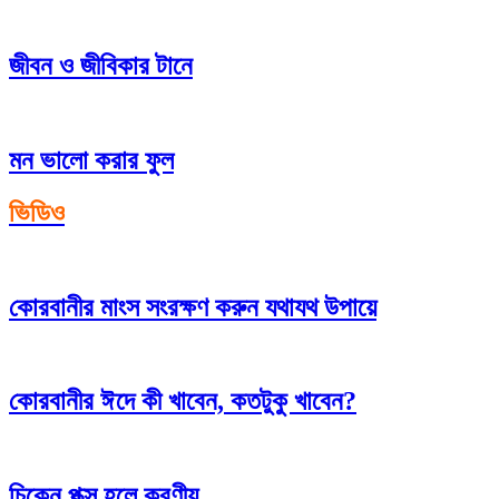
জীবন ও জীবিকার টানে
মন ভালো করার ফুল
ভিডিও
কোরবানীর মাংস সংরক্ষণ করুন যথাযথ উপায়ে
কোরবানীর ঈদে কী খাবেন, কতটুকু খাবেন?
চিকেন পক্স হলে করণীয়