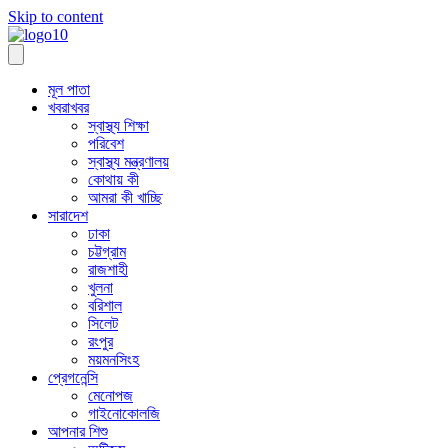
Skip to content
মূল পাতা
খবরাখবর
স্বাস্থ্য শিক্ষা
পরিবেশ
স্বাস্থ্য মন্ত্রণালয়
কোথায় কী
আমরা কী খাচ্ছি
সারাদেশ
ঢাকা
চট্টগ্রাম
রাজশাহী
খুলনা
বরিশাল
সিলেট
রংপুর
ময়মনসিংহ
প্রেগনেন্সি
মেনোপজ
গাইনোকোলজি
আপনার শিশু