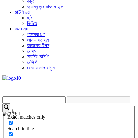
রক্ত
অ্যাম্বুলেন্স ডাকতে হলে
মাল্টিমিডিয়া
ছবি
ভিডিও
অন্যান্য
পাঠকের গল্প
জানায় যত ভুল
আজকের টিপস
ভেষজ
সাবমিট রেসিপি
রেসিপি
রোজায় ভাল থাকুন
,
আরও খুঁজুন
Exact matches only
Search in title