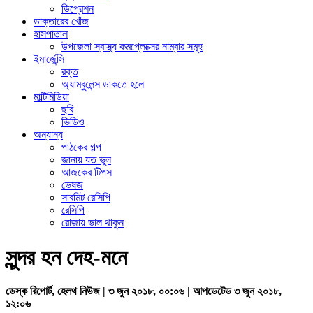
ডিপ্রেশন
ডাক্তারের খোঁজ
হাসপাতাল
উপজেলা স্বাস্থ্য কমপ্লেক্সের নাম্বার সমূহ
ইমার্জেন্সি
রক্ত
অ্যাম্বুলেন্স ডাকতে হলে
মাল্টিমিডিয়া
ছবি
ভিডিও
অন্যান্য
পাঠকের গল্প
জানায় যত ভুল
আজকের টিপস
ভেষজ
সাবমিট রেসিপি
রেসিপি
রোজায় ভাল থাকুন
সুন্দর হন দেহ-মনে
ডেস্ক রিপোর্ট, হেলথ নিউজ | ৩ জুন ২০১৮, ০০:০৬ | আপডেটেড ৩ জুন ২০১৮,
১২:০৬