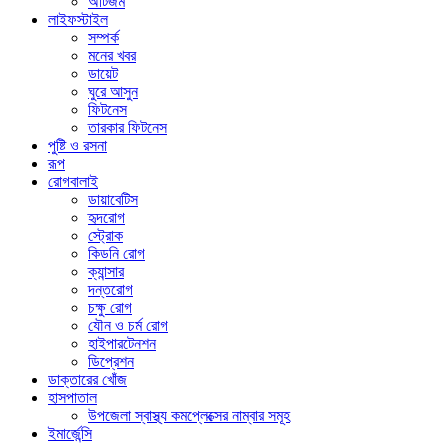
অটিজম
লাইফস্টাইল
সম্পর্ক
মনের খবর
ডায়েট
ঘুরে আসুন
ফিটনেস
তারকার ফিটনেস
পুষ্টি ও রসনা
রূপ
রোগবালাই
ডায়াবেটিস
হৃদরোগ
স্ট্রোক
কিডনি রোগ
ক্যান্সার
দন্তরোগ
চক্ষু রোগ
যৌন ও চর্ম রোগ
হাইপারটেনশন
ডিপ্রেশন
ডাক্তারের খোঁজ
হাসপাতাল
উপজেলা স্বাস্থ্য কমপ্লেক্সের নাম্বার সমূহ
ইমার্জেন্সি