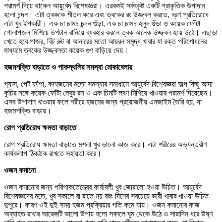
পরামর্শ দিয়ে থাকেন আয়ুর্বেদ বিশেষজ্ঞরা। এরকমই সর্বৎকৃষ্ট একটি প্রাকৃতিক উপাদান
হলো চন্দন। এটা ত্বককে শীতল করে এবং ত্বকের রং উজ্জ্বল করতে, ব্রণ প্রতিরোধে
এটা খুব ইপকারী। এক চা চামচ চন্দন গুঁড়া, এক চা চামচ হলুদ গুঁড়া ও কয়েক ফোঁটা
গোলাপজল মিশিয়ে উপটান বানিয়ে ব্যবহার করলে ত্বক অনেক উজ্জ্বল হয়ে উঠে। এছাড়া
খেতে হবে গাজর, বিট রুট বা আনারের মতো আয়রন সমৃদ্ধ খাবার যা রক্ত পরিশোধনের
মাধ্যমে ত্বকের উজ্জ্বলতা কয়েক গুণ বাড়িয়ে দেয়।
হজমশক্তি বাড়াতে ও পাকস্থলির সমস্যা মোকাবেলায়
গ্যাস, পেট ফাঁপা, বদহজমের মতো সমস্যার সমাধানে আয়ুর্বেদ বিশেষজ্ঞরা অল্প কিছু আদা
কুচির সঙ্গে কয়েক ফোঁটা লেবুর রস ও এক চিমটি লবণ মিশিয়ে খাওয়ার পরামর্শ দিয়েছেন।
এসব উপাদান খাওয়ার ফলে শরীরে হজমের জন্য প্রয়োজনীয় এনজাইম তৈরি হয়, যা
হজমশক্তি বাড়ায়।
রোগ প্রতিরোধ ক্ষমতা বাড়াতে
রোগ প্রতিরোধ ক্ষমতা বাড়াতে মশলা খুব ভালো কাজ করে। এটা শরীরের অভ্যন্তরীণ
কার্যকলাপ ঠিকঠাক রাখতে সহায়তা করে।
ওজন কমানো
ওজন কমানোর জন্য পরিপাকতেন্ত্রের কার্যাবলী খুব জোরালো হওয়া উচিত। আয়ুর্বেদ
বিশেষজ্ঞদের মতে, খুব সকালে বা রাতে নয় বরং দিনের সবচেয়ে ভারী খাবার খাওয়া উচিত
দুপুরে। কারণ ওই দুই সময় হজম প্রক্রিয়ার গতি কমে যায়। ওজন কমানোর কাজ
অব্যাহত রাখার আরেকটি ভালো উপায় হলো সকালে ঘুম থেকে উঠে ও সারাদিন ধরে উষ্ণ