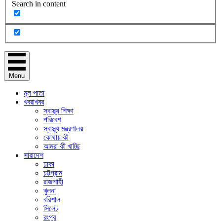
Search in content
Menu
মূল পাতা
খবরাখবর
স্বাস্থ্য শিক্ষা
পরিবেশ
স্বাস্থ্য মন্ত্রণালয়
কোথায় কী
আমরা কী খাচ্ছি
সারাদেশ
ঢাকা
চট্টগ্রাম
রাজশাহী
খুলনা
বরিশাল
সিলেট
রংপুর