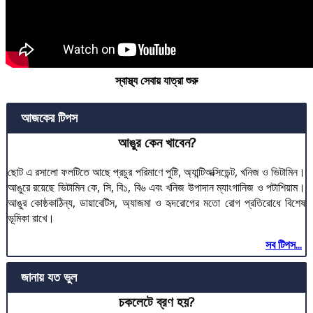
স্বাস্থ্য সেবায় যাত্রা শুরু
আজকের টিপস
আঙুর কেন খাবেন?
ছোট এ রসালো ফলটিতে আছে প্রচুর পরিমাণে পুষ্টি, অ্যান্টিঅক্সিডেন্ট, খনিজ ও ভিটামিন।
আঙুরে রয়েছে ভিটামিন কে, সি, বি১, বি৬ এবং খনিজ উপাদান ম্যাংগানিজ ও পটাশিয়াম।
আঙুর কোষ্ঠকাঠিন্য, ডায়াবেটিস, অ্যাজমা ও হৃদরোগের মতো রোগ প্রতিরোধে বিশেষ
ভূমিকা রাখে।
সব টিপস...
জানায় যত ভুল
চকলেটে ব্রণ হয়?