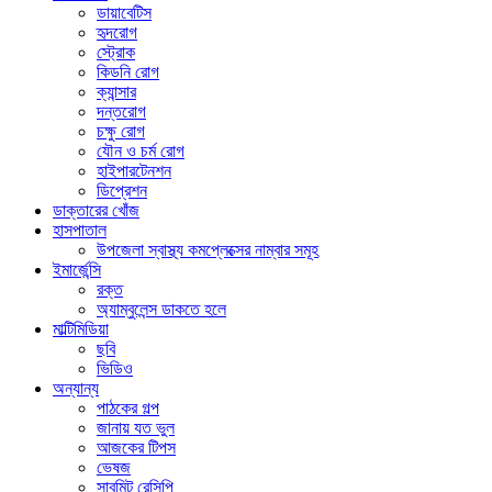
ডায়াবেটিস
হৃদরোগ
স্ট্রোক
কিডনি রোগ
ক্যান্সার
দন্তরোগ
চক্ষু রোগ
যৌন ও চর্ম রোগ
হাইপারটেনশন
ডিপ্রেশন
ডাক্তারের খোঁজ
হাসপাতাল
উপজেলা স্বাস্থ্য কমপ্লেক্সের নাম্বার সমূহ
ইমার্জেন্সি
রক্ত
অ্যাম্বুলেন্স ডাকতে হলে
মাল্টিমিডিয়া
ছবি
ভিডিও
অন্যান্য
পাঠকের গল্প
জানায় যত ভুল
আজকের টিপস
ভেষজ
সাবমিট রেসিপি