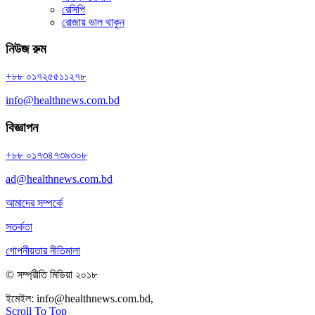
রেসিপি
রোজায় ভাল থাকুন
নিউজ রুম
+৮৮ ০১৭২৫৫১১২৭৮
info@healthnews.com.bd
বিজ্ঞাপন
+৮৮ ০১৭৩৪৭৩৯৩০৮
ad@healthnews.com.bd
আমাদের সম্পর্কে
সতর্কতা
গোপনীয়তার নীতিমালা
© সম্প্রীতি মিডিয়া ২০১৮
ইমেইল:
info@healthnews.com.bd,
ফোন: +৮৮ ০১৭৩৪৭৩৯৩০৮।
Scroll To Top