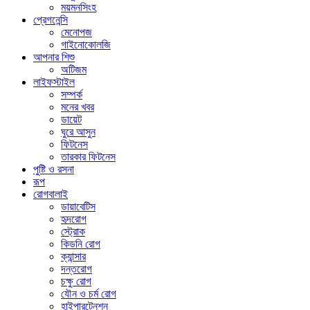
ময়মনসিংহ
প্রেগনেন্সি
মেনোপজ
গাইনোকোলজি
আপনার শিশু
অটিজম
লাইফস্টাইল
সম্পর্ক
মনের খবর
ডায়েট
ঘুরে আসুন
ফিটনেস
তারকার ফিটনেস
পুষ্টি ও রসনা
রূপ
রোগবালাই
ডায়াবেটিস
হৃদরোগ
স্ট্রোক
কিডনি রোগ
ক্যান্সার
দন্তরোগ
চক্ষু রোগ
যৌন ও চর্ম রোগ
হাইপারটেনশন