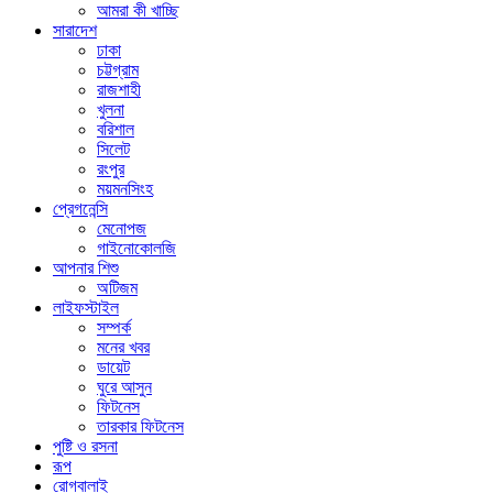
আমরা কী খাচ্ছি
সারাদেশ
ঢাকা
চট্টগ্রাম
রাজশাহী
খুলনা
বরিশাল
সিলেট
রংপুর
ময়মনসিংহ
প্রেগনেন্সি
মেনোপজ
গাইনোকোলজি
আপনার শিশু
অটিজম
লাইফস্টাইল
সম্পর্ক
মনের খবর
ডায়েট
ঘুরে আসুন
ফিটনেস
তারকার ফিটনেস
পুষ্টি ও রসনা
রূপ
রোগবালাই