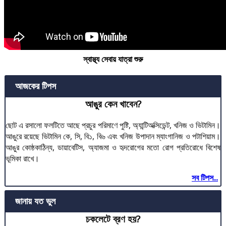
স্বাস্থ্য সেবায় যাত্রা শুরু
আজকের টিপস
আঙুর কেন খাবেন?
ছোট এ রসালো ফলটিতে আছে প্রচুর পরিমাণে পুষ্টি, অ্যান্টিঅক্সিডেন্ট, খনিজ ও ভিটামিন।
আঙুরে রয়েছে ভিটামিন কে, সি, বি১, বি৬ এবং খনিজ উপাদান ম্যাংগানিজ ও পটাশিয়াম।
আঙুর কোষ্ঠকাঠিন্য, ডায়াবেটিস, অ্যাজমা ও হৃদরোগের মতো রোগ প্রতিরোধে বিশেষ
ভূমিকা রাখে।
সব টিপস...
জানায় যত ভুল
চকলেটে ব্রণ হয়?