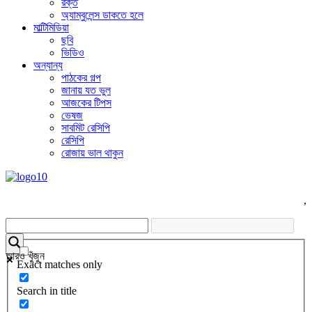
রক্ত
অ্যাম্বুলেন্স ডাকতে হলে
মাল্টিমিডিয়া
ছবি
ভিডিও
অন্যান্য
পাঠকের গল্প
জানায় যত ভুল
আজকের টিপস
ভেষজ
সাবমিট রেসিপি
রেসিপি
রোজায় ভাল থাকুন
,
আরও খুঁজুন
Exact matches only
Search in title