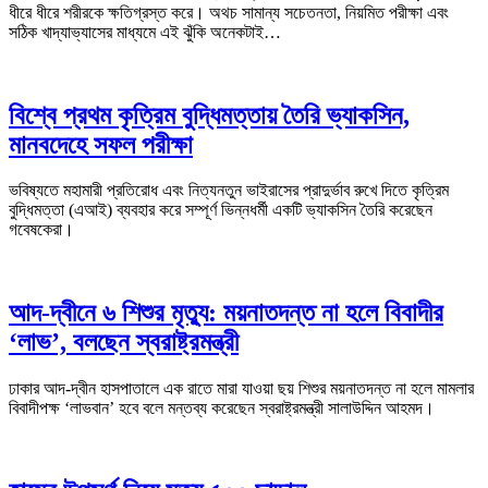
ধীরে ধীরে শরীরকে ক্ষতিগ্রস্ত করে। অথচ সামান্য সচেতনতা, নিয়মিত পরীক্ষা এবং
সঠিক খাদ্যাভ্যাসের মাধ্যমে এই ঝুঁকি অনেকটাই…
বিশ্বে প্রথম কৃত্রিম বুদ্ধিমত্তায় তৈরি ভ্যাকসিন,
মানবদেহে সফল পরীক্ষা
ভবিষ্যতে মহামারী প্রতিরোধ এবং নিত্যনতুন ভাইরাসের প্রাদুর্ভাব রুখে দিতে কৃত্রিম
বুদ্ধিমত্তা (এআই) ব্যবহার করে সম্পূর্ণ ভিন্নধর্মী একটি ভ্যাকসিন তৈরি করেছেন
গবেষকেরা।
আদ-দ্বীনে ৬ শিশুর মৃত্যু: ময়নাতদন্ত না হলে বিবাদীর
‘লাভ’, বলছেন স্বরাষ্ট্রমন্ত্রী
ঢাকার আদ-দ্বীন হাসপাতালে এক রাতে মারা যাওয়া ছয় শিশুর ময়নাতদন্ত না হলে মামলার
বিবাদীপক্ষ ‘লাভবান’ হবে বলে মন্তব্য করেছেন স্বরাষ্ট্রমন্ত্রী সালাউদ্দিন আহমদ।