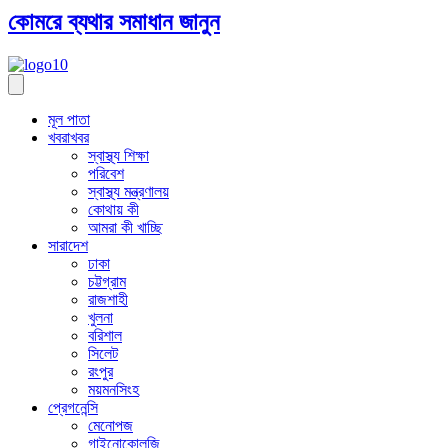
কোমরে ব্যথার সমাধান জানুন
মূল পাতা
খবরাখবর
স্বাস্থ্য শিক্ষা
পরিবেশ
স্বাস্থ্য মন্ত্রণালয়
কোথায় কী
আমরা কী খাচ্ছি
সারাদেশ
ঢাকা
চট্টগ্রাম
রাজশাহী
খুলনা
বরিশাল
সিলেট
রংপুর
ময়মনসিংহ
প্রেগনেন্সি
মেনোপজ
গাইনোকোলজি