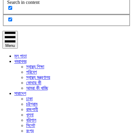
Search in content
Menu
মূল পাতা
খবরাখবর
স্বাস্থ্য শিক্ষা
পরিবেশ
স্বাস্থ্য মন্ত্রণালয়
কোথায় কী
আমরা কী খাচ্ছি
সারাদেশ
ঢাকা
চট্টগ্রাম
রাজশাহী
খুলনা
বরিশাল
সিলেট
রংপুর