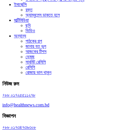
ইমার্জেন্সি
রক্ত
অ্যাম্বুলেন্স ডাকতে হলে
মাল্টিমিডিয়া
ছবি
ভিডিও
অন্যান্য
পাঠকের গল্প
জানায় যত ভুল
আজকের টিপস
ভেষজ
সাবমিট রেসিপি
রেসিপি
রোজায় ভাল থাকুন
নিউজ রুম
+৮৮ ০১৭২৫৫১১২৭৮
info@healthnews.com.bd
বিজ্ঞাপন
+৮৮ ০১৭৩৪৭৩৯৩০৮