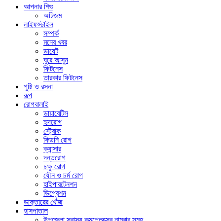
আপনার শিশু
অটিজম
লাইফস্টাইল
সম্পর্ক
মনের খবর
ডায়েট
ঘুরে আসুন
ফিটনেস
তারকার ফিটনেস
পুষ্টি ও রসনা
রূপ
রোগবালাই
ডায়াবেটিস
হৃদরোগ
স্ট্রোক
কিডনি রোগ
ক্যান্সার
দন্তরোগ
চক্ষু রোগ
যৌন ও চর্ম রোগ
হাইপারটেনশন
ডিপ্রেশন
ডাক্তারের খোঁজ
হাসপাতাল
উপজেলা স্বাস্থ্য কমপ্লেক্সের নাম্বার সমূহ