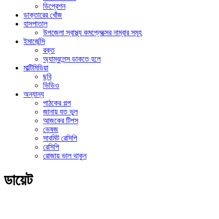
ডিপ্রেশন
ডাক্তারের খোঁজ
হাসপাতাল
উপজেলা স্বাস্থ্য কমপ্লেক্সের নাম্বার সমূহ
ইমার্জেন্সি
রক্ত
অ্যাম্বুলেন্স ডাকতে হলে
মাল্টিমিডিয়া
ছবি
ভিডিও
অন্যান্য
পাঠকের গল্প
জানায় যত ভুল
আজকের টিপস
ভেষজ
সাবমিট রেসিপি
রেসিপি
রোজায় ভাল থাকুন
ডায়েট