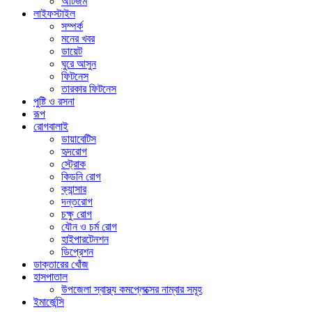
অটিজম
লাইফস্টাইল
সম্পর্ক
মনের খবর
ডায়েট
ঘুরে আসুন
ফিটনেস
তারকার ফিটনেস
পুষ্টি ও রসনা
রূপ
রোগবালাই
ডায়াবেটিস
হৃদরোগ
স্ট্রোক
কিডনি রোগ
ক্যান্সার
দন্তরোগ
চক্ষু রোগ
যৌন ও চর্ম রোগ
হাইপারটেনশন
ডিপ্রেশন
ডাক্তারের খোঁজ
হাসপাতাল
উপজেলা স্বাস্থ্য কমপ্লেক্সের নাম্বার সমূহ
ইমার্জেন্সি