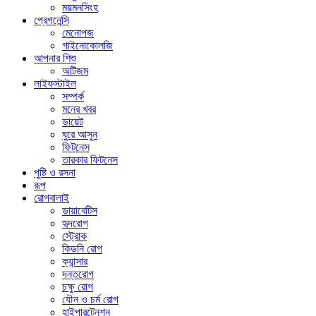
ময়মনসিংহ
প্রেগনেন্সি
মেনোপজ
গাইনোকোলজি
আপনার শিশু
অটিজম
লাইফস্টাইল
সম্পর্ক
মনের খবর
ডায়েট
ঘুরে আসুন
ফিটনেস
তারকার ফিটনেস
পুষ্টি ও রসনা
রূপ
রোগবালাই
ডায়াবেটিস
হৃদরোগ
স্ট্রোক
কিডনি রোগ
ক্যান্সার
দন্তরোগ
চক্ষু রোগ
যৌন ও চর্ম রোগ
হাইপারটেনশন