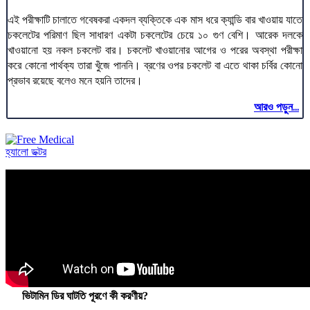
এই পরীক্ষাটি চালাতে গবেষকরা একদল ব্যক্তিকে এক মাস ধরে ক্যান্ডি বার খাওয়ায় যাতে
চকলেটের পরিমাণ ছিল সাধারণ একটা চকলেটের চেয়ে ১০ গুণ বেশি। আরেক দলকে
খাওয়ানো হয় নকল চকলেট বার। চকলেট খাওয়ানোর আগের ও পরের অবস্থা পরীক্ষা
করে কোনো পার্থক্য তারা খুঁজে পাননি। ব্রণের ওপর চকলেট বা এতে থাকা চর্বির কোনো
প্রভাব রয়েছে বলেও মনে হয়নি তাদের।
আরও পড়ুন...
হ্যালো ডক্টর
ভিটামিন ডির ঘাটতি পূরণে কী করণীয়?