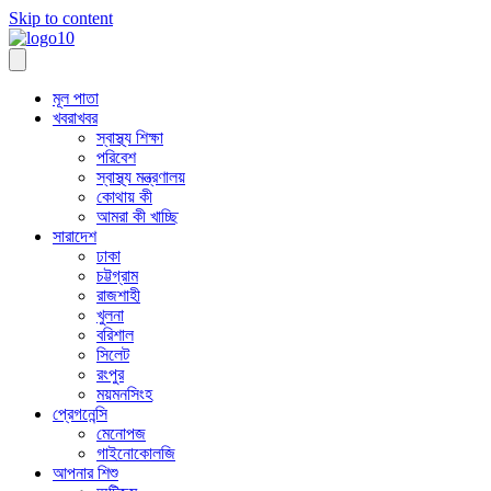
Skip to content
মূল পাতা
খবরাখবর
স্বাস্থ্য শিক্ষা
পরিবেশ
স্বাস্থ্য মন্ত্রণালয়
কোথায় কী
আমরা কী খাচ্ছি
সারাদেশ
ঢাকা
চট্টগ্রাম
রাজশাহী
খুলনা
বরিশাল
সিলেট
রংপুর
ময়মনসিংহ
প্রেগনেন্সি
মেনোপজ
গাইনোকোলজি
আপনার শিশু