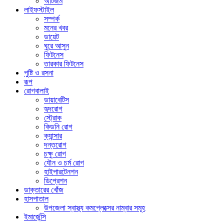
অটিজম
লাইফস্টাইল
সম্পর্ক
মনের খবর
ডায়েট
ঘুরে আসুন
ফিটনেস
তারকার ফিটনেস
পুষ্টি ও রসনা
রূপ
রোগবালাই
ডায়াবেটিস
হৃদরোগ
স্ট্রোক
কিডনি রোগ
ক্যান্সার
দন্তরোগ
চক্ষু রোগ
যৌন ও চর্ম রোগ
হাইপারটেনশন
ডিপ্রেশন
ডাক্তারের খোঁজ
হাসপাতাল
উপজেলা স্বাস্থ্য কমপ্লেক্সের নাম্বার সমূহ
ইমার্জেন্সি