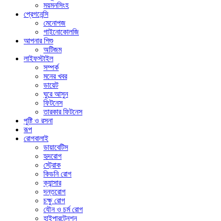
ময়মনসিংহ
প্রেগনেন্সি
মেনোপজ
গাইনোকোলজি
আপনার শিশু
অটিজম
লাইফস্টাইল
সম্পর্ক
মনের খবর
ডায়েট
ঘুরে আসুন
ফিটনেস
তারকার ফিটনেস
পুষ্টি ও রসনা
রূপ
রোগবালাই
ডায়াবেটিস
হৃদরোগ
স্ট্রোক
কিডনি রোগ
ক্যান্সার
দন্তরোগ
চক্ষু রোগ
যৌন ও চর্ম রোগ
হাইপারটেনশন