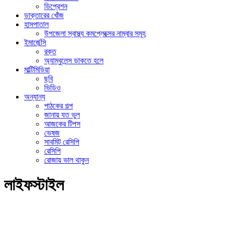
ডিপ্রেশন
ডাক্তারের খোঁজ
হাসপাতাল
উপজেলা স্বাস্থ্য কমপ্লেক্সের নাম্বার সমূহ
ইমার্জেন্সি
রক্ত
অ্যাম্বুলেন্স ডাকতে হলে
মাল্টিমিডিয়া
ছবি
ভিডিও
অন্যান্য
পাঠকের গল্প
জানায় যত ভুল
আজকের টিপস
ভেষজ
সাবমিট রেসিপি
রেসিপি
রোজায় ভাল থাকুন
লাইফস্টাইল