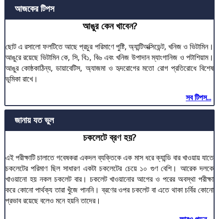
আজকের টিপস
আঙুর কেন খাবেন?
ছোট এ রসালো ফলটিতে আছে প্রচুর পরিমাণে পুষ্টি, অ্যান্টিঅক্সিডেন্ট, খনিজ ও ভিটামিন।
আঙুরে রয়েছে ভিটামিন কে, সি, বি১, বি৬ এবং খনিজ উপাদান ম্যাংগানিজ ও পটাশিয়াম।
আঙুর কোষ্ঠকাঠিন্য, ডায়াবেটিস, অ্যাজমা ও হৃদরোগের মতো রোগ প্রতিরোধে বিশেষ
ভূমিকা রাখে।
সব টিপস...
জানায় যত ভুল
চকলেটে ব্রণ হয়?
এই পরীক্ষাটি চালাতে গবেষকরা একদল ব্যক্তিকে এক মাস ধরে ক্যান্ডি বার খাওয়ায় যাতে
চকলেটের পরিমাণ ছিল সাধারণ একটা চকলেটের চেয়ে ১০ গুণ বেশি। আরেক দলকে
খাওয়ানো হয় নকল চকলেট বার। চকলেট খাওয়ানোর আগের ও পরের অবস্থা পরীক্ষা
করে কোনো পার্থক্য তারা খুঁজে পাননি। ব্রণের ওপর চকলেট বা এতে থাকা চর্বির কোনো
প্রভাব রয়েছে বলেও মনে হয়নি তাদের।