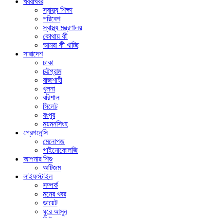
খবরাখবর
স্বাস্থ্য শিক্ষা
পরিবেশ
স্বাস্থ্য মন্ত্রণালয়
কোথায় কী
আমরা কী খাচ্ছি
সারাদেশ
ঢাকা
চট্টগ্রাম
রাজশাহী
খুলনা
বরিশাল
সিলেট
রংপুর
ময়মনসিংহ
প্রেগনেন্সি
মেনোপজ
গাইনোকোলজি
আপনার শিশু
অটিজম
লাইফস্টাইল
সম্পর্ক
মনের খবর
ডায়েট
ঘুরে আসুন