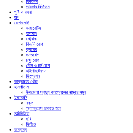
ফিটনেস
তারকার ফিটনেস
পুষ্টি ও রসনা
রূপ
রোগবালাই
ডায়াবেটিস
হৃদরোগ
স্ট্রোক
কিডনি রোগ
ক্যান্সার
দন্তরোগ
চক্ষু রোগ
যৌন ও চর্ম রোগ
হাইপারটেনশন
ডিপ্রেশন
ডাক্তারের খোঁজ
হাসপাতাল
উপজেলা স্বাস্থ্য কমপ্লেক্সের নাম্বার সমূহ
ইমার্জেন্সি
রক্ত
অ্যাম্বুলেন্স ডাকতে হলে
মাল্টিমিডিয়া
ছবি
ভিডিও
অন্যান্য