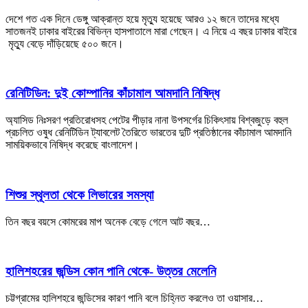
দেশে গত এক দিনে ডেঙ্গু আক্রান্ত হয়ে মৃত্যু হয়েছে আরও ১২ জনে তাদের মধ্যে
সাতজনই ঢাকার বাইরের বিভিন্ন হাসপাতালে মারা গেছেন। এ নিয়ে এ বছর ঢাকার বাইরে
মৃত্যু বেড়ে দাঁড়িয়েছে ৫০০ জনে।
রেনিটিডিন: দুই কোম্পানির কাঁচামাল আমদানি নিষিদ্ধ
অ্যাসিড নিঃসরণ প্রতিরোধসহ পেটের পীড়ার নানা উপসর্গের চিকিৎসায় বিশ্বজুড়ে বহুল
প্রচলিত ওষুধ রেনিটিডিন ট্যাবলেট তৈরিতে ভারতের দুটি প্রতিষ্ঠানের কাঁচামাল আমদানি
সাময়িকভাবে নিষিদ্ধ করেছে বাংলাদেশ।
শিশুর স্থূলতা থেকে লিভারের সমস্যা
তিন বছর বয়সে কোমরের মাপ অনেক বেড়ে গেলে আট বছর…
হালিশহরের জন্ডিস কোন পানি থেকে- উত্তর মেলেনি
চট্টগ্রামের হালিশহরে জন্ডিসের কারণ পানি বলে চিহ্নিত করলেও তা ওয়াসার…