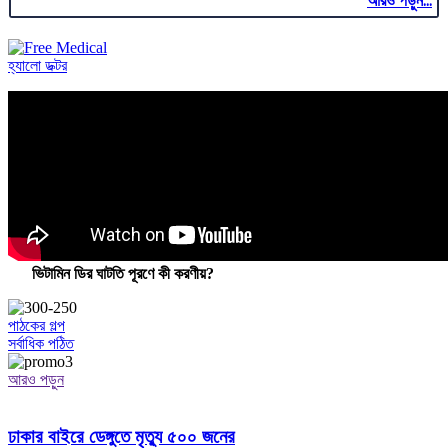
আরও পড়ুন...
হ্যালো ডক্টর
ভিটামিন ডির ঘাটতি পূরণে কী করণীয়?
পাঠকের গল্প
সর্বাধিক পঠিত
আরও পড়ুন
ঢাকার বাইরে ডেঙ্গুতে মৃত্যু ৫০০ জনের