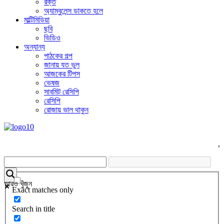
রক্ত
অ্যাম্বুলেন্স ডাকতে হলে
মাল্টিমিডিয়া
ছবি
ভিডিও
অন্যান্য
পাঠকের গল্প
জানায় যত ভুল
আজকের টিপস
ভেষজ
সাবমিট রেসিপি
রেসিপি
রোজায় ভাল থাকুন
,
আরও খুঁজুন
Exact matches only
Search in title