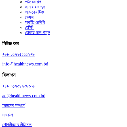
পাঠকের গল্প
জানায় যত ভুল
আজকের টিপস
ভেষজ
সাবমিট রেসিপি
রেসিপি
রোজায় ভাল থাকুন
নিউজ রুম
+৮৮ ০১৭২৫৫১১২৭৮
info@healthnews.com.bd
বিজ্ঞাপন
+৮৮ ০১৭৩৪৭৩৯৩০৮
ad@healthnews.com.bd
আমাদের সম্পর্কে
সতর্কতা
গোপনীয়তার নীতিমালা