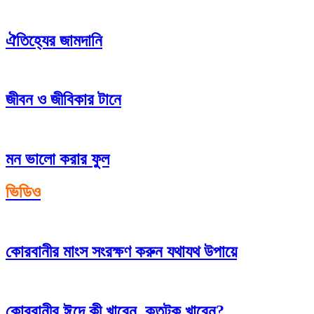
ঐতিহ্যের জামদানি
জীবন ও জীবিকার টানে
মন ভালো করার ফুল
ভিডিও
কোরবানীর মাংস সংরক্ষণ করুন যথাযথ উপায়ে
কোরবানীর ঈদে কী খাবেন, কতটুকু খাবেন?