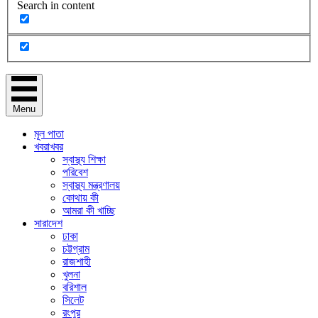
Search in content
Menu
মূল পাতা
খবরাখবর
স্বাস্থ্য শিক্ষা
পরিবেশ
স্বাস্থ্য মন্ত্রণালয়
কোথায় কী
আমরা কী খাচ্ছি
সারাদেশ
ঢাকা
চট্টগ্রাম
রাজশাহী
খুলনা
বরিশাল
সিলেট
রংপুর