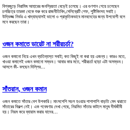
বিশ্বজুড়ে নিরামিষ আহারের জনপ্রিয়তা বেড়েই চলেছে। এর গুণগান গেয়ে চলেছেন
চলচ্চিত্র তারকা থেকে শুরু করে রাজনীতিবিদ,সেলিব্রেটি শেফ, পুষ্টিবিদসহ সবাই।
উদ্ভিজ্জ নির্ভর এ খাদ্যাভ্যাসই ভালো ও প্রাকৃতিকভাবে মানবদেহের জন্য উপযোগী বলে
মনে করছেন তারা।
ওজন কমাতে ডায়েট না শরীরচর্চা?
ওজন কমানো নিয়ে এখন ব্যতিব্যস্ত সবাই; কত কিছুই না করা হয় এজন্য। কারও মতে,
খাওয়া কমালেই ওজন কমানো সম্ভব। আবার কার মতে, শরীরচর্চা ছাড়া এটা অসম্ভব।
আসলে কী- বলছেন দিল্লির…
সাঁতরান, ওজন কমান
ওজন কমাতে সাঁতার বেশ উপকারি। মাংসপেশি সচল হওয়ার পাশাপাশি বাড়তি মেদ ঝরাতে
সাঁতারের বিকল্প নেই। এক গবেষণায় দেখা গেছে, নিয়মিত সাঁতার কাটলে মানুষ দীর্ঘজীবী
হয়। নিয়ম করে ব্যায়াম করায় যাদের…