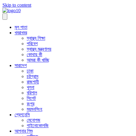
Skip to content
মূল পাতা
খবরাখবর
স্বাস্থ্য শিক্ষা
পরিবেশ
স্বাস্থ্য মন্ত্রণালয়
কোথায় কী
আমরা কী খাচ্ছি
সারাদেশ
ঢাকা
চট্টগ্রাম
রাজশাহী
খুলনা
বরিশাল
সিলেট
রংপুর
ময়মনসিংহ
প্রেগনেন্সি
মেনোপজ
গাইনোকোলজি
আপনার শিশু