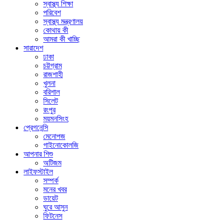
স্বাস্থ্য শিক্ষা
পরিবেশ
স্বাস্থ্য মন্ত্রণালয়
কোথায় কী
আমরা কী খাচ্ছি
সারাদেশ
ঢাকা
চট্টগ্রাম
রাজশাহী
খুলনা
বরিশাল
সিলেট
রংপুর
ময়মনসিংহ
প্রেগনেন্সি
মেনোপজ
গাইনোকোলজি
আপনার শিশু
অটিজম
লাইফস্টাইল
সম্পর্ক
মনের খবর
ডায়েট
ঘুরে আসুন
ফিটনেস