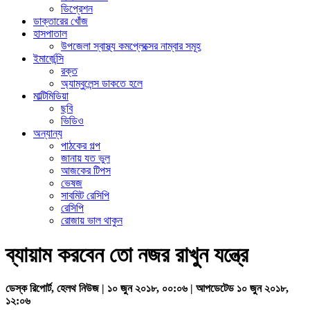
ডিপ্রেশন
ডাক্তারের খোঁজ
হাসপাতাল
উপজেলা স্বাস্থ্য কমপ্লেক্সের নাম্বার সমূহ
ইমার্জেন্সি
রক্ত
অ্যাম্বুলেন্স ডাকতে হলে
মাল্টিমিডিয়া
ছবি
ভিডিও
অন্যান্য
পাঠকের গল্প
জানায় যত ভুল
আজকের টিপস
ভেষজ
সাবমিট রেসিপি
রেসিপি
রোজায় ভাল থাকুন
ব্যায়াম করবেন তো নজর রাখুন যন্ত্রে
ডেস্ক রিপোর্ট, হেলথ নিউজ | ১০ জুন ২০১৮, ০০:০৬ | আপডেটেড ১০ জুন ২০১৮,
১২:০৬