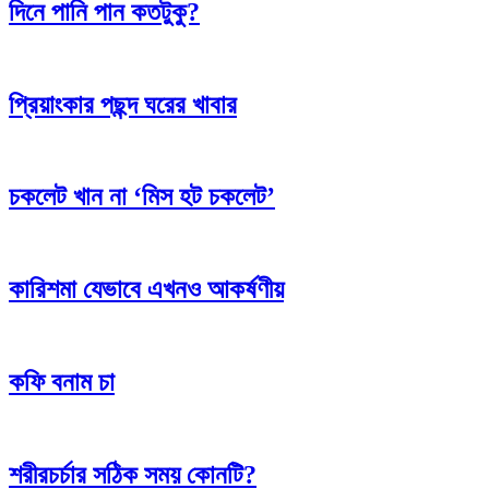
দিনে পানি পান কতটুকু?
প্রিয়াংকার পছন্দ ঘরের খাবার
চকলেট খান না ‘মিস হট চকলেট’
কারিশমা যেভাবে এখনও আকর্ষণীয়
কফি বনাম চা
শরীরচর্চার সঠিক সময় কোনটি?