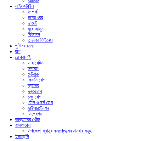
অটিজম
লাইফস্টাইল
সম্পর্ক
মনের খবর
ডায়েট
ঘুরে আসুন
ফিটনেস
তারকার ফিটনেস
পুষ্টি ও রসনা
রূপ
রোগবালাই
ডায়াবেটিস
হৃদরোগ
স্ট্রোক
কিডনি রোগ
ক্যান্সার
দন্তরোগ
চক্ষু রোগ
যৌন ও চর্ম রোগ
হাইপারটেনশন
ডিপ্রেশন
ডাক্তারের খোঁজ
হাসপাতাল
উপজেলা স্বাস্থ্য কমপ্লেক্সের নাম্বার সমূহ
ইমার্জেন্সি