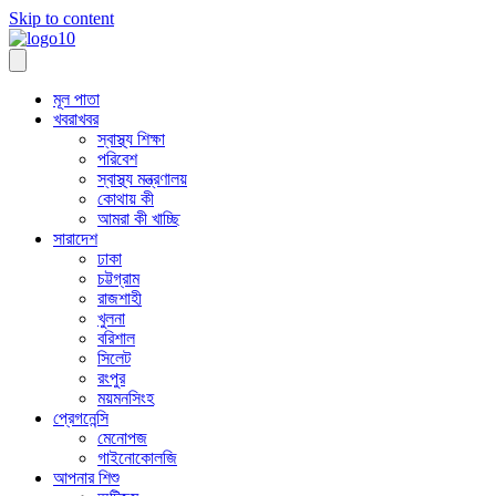
Skip to content
মূল পাতা
খবরাখবর
স্বাস্থ্য শিক্ষা
পরিবেশ
স্বাস্থ্য মন্ত্রণালয়
কোথায় কী
আমরা কী খাচ্ছি
সারাদেশ
ঢাকা
চট্টগ্রাম
রাজশাহী
খুলনা
বরিশাল
সিলেট
রংপুর
ময়মনসিংহ
প্রেগনেন্সি
মেনোপজ
গাইনোকোলজি
আপনার শিশু