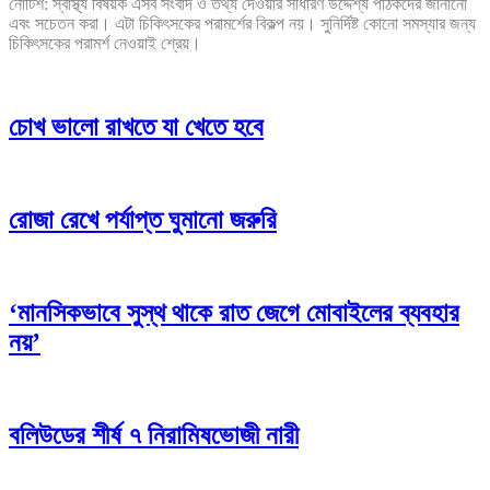
নোটিশ: স্বাস্থ্য বিষয়ক এসব সংবাদ ও তথ্য দেওয়ার সাধারণ উদ্দেশ্য পাঠকদের জানানো
এবং সচেতন করা। এটা চিকিৎসকের পরামর্শের বিকল্প নয়। সুনির্দিষ্ট কোনো সমস্যার জন্য
চিকিৎসকের পরামর্শ নেওয়াই শ্রেয়।
চোখ ভালো রাখতে যা খেতে হবে
রোজা রেখে পর্যাপ্ত ঘুমানো জরুরি
‘মানসিকভাবে সুস্থ থাকে রাত জেগে মোবাইলের ব্যবহার
নয়’
বলিউডের শীর্ষ ৭ নিরামিষভোজী নারী