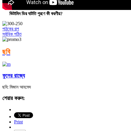
ভিটামিন ডির ঘাটতি পূরণে কী করণীয়?
পাঠকের গল্প
সর্বাধিক পঠিত
ছবি
ফুলের রাজ্যে
ছবি: মিজান আহমেদ
শেয়ার করুন:
Print