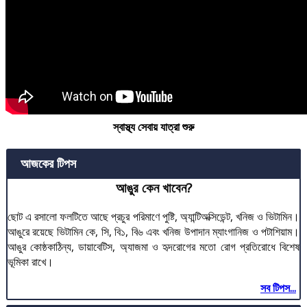
স্বাস্থ্য সেবায় যাত্রা শুরু
আজকের টিপস
আঙুর কেন খাবেন?
ছোট এ রসালো ফলটিতে আছে প্রচুর পরিমাণে পুষ্টি, অ্যান্টিঅক্সিডেন্ট, খনিজ ও ভিটামিন।
আঙুরে রয়েছে ভিটামিন কে, সি, বি১, বি৬ এবং খনিজ উপাদান ম্যাংগানিজ ও পটাশিয়াম।
আঙুর কোষ্ঠকাঠিন্য, ডায়াবেটিস, অ্যাজমা ও হৃদরোগের মতো রোগ প্রতিরোধে বিশেষ
ভূমিকা রাখে।
সব টিপস...